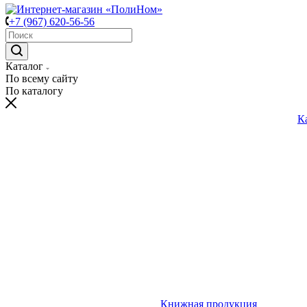
+7 (967) 620-56-56
Каталог
По всему сайту
По каталогу
К
Книжная продукция