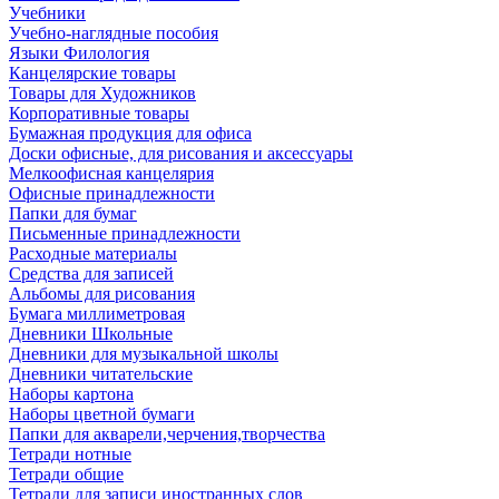
Учебники
Учебно-наглядные пособия
Языки Филология
Канцелярские товары
Товары для Художников
Корпоративные товары
Бумажная продукция для офиса
Доски офисные, для рисования и аксессуары
Мелкоофисная канцелярия
Офисные принадлежности
Папки для бумаг
Письменные принадлежности
Расходные материалы
Средства для записей
Альбомы для рисования
Бумага миллиметровая
Дневники Школьные
Дневники для музыкальной школы
Дневники читательские
Наборы картона
Наборы цветной бумаги
Папки для акварели,черчения,творчества
Тетради нотные
Тетради общие
Тетради для записи иностранных слов