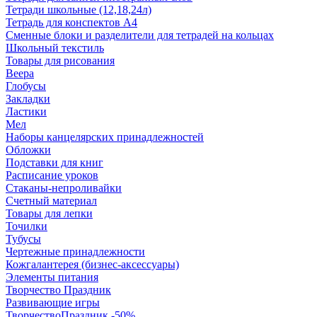
Тетради школьные (12,18,24л)
Тетрадь для конспектов А4
Сменные блоки и разделители для тетрадей на кольцах
Школьный текстиль
Товары для рисования
Веера
Глобусы
Закладки
Ластики
Мел
Наборы канцелярских принадлежностей
Обложки
Подставки для книг
Расписание уроков
Стаканы-непроливайки
Счетный материал
Товары для лепки
Точилки
Тубусы
Чертежные принадлежности
Кожгалантерея (бизнес-аксессуары)
Элементы питания
Творчество Праздник
Развивающие игры
ТворчествоПраздник -50%