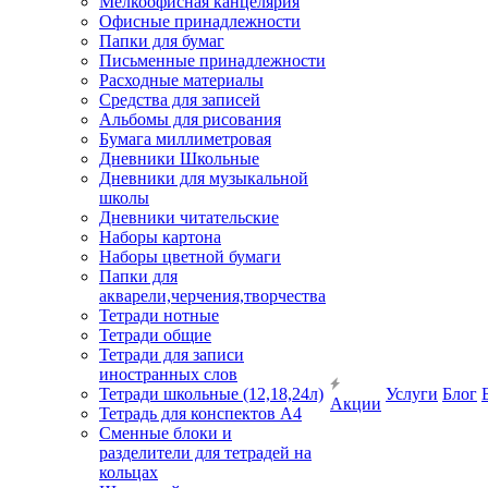
Мелкоофисная канцелярия
Офисные принадлежности
Папки для бумаг
Письменные принадлежности
Расходные материалы
Средства для записей
Альбомы для рисования
Бумага миллиметровая
Дневники Школьные
Дневники для музыкальной
школы
Дневники читательские
Наборы картона
Наборы цветной бумаги
Папки для
акварели,черчения,творчества
Тетради нотные
Тетради общие
Тетради для записи
иностранных слов
Тетради школьные (12,18,24л)
Услуги
Блог
Акции
Тетрадь для конспектов А4
Сменные блоки и
разделители для тетрадей на
кольцах