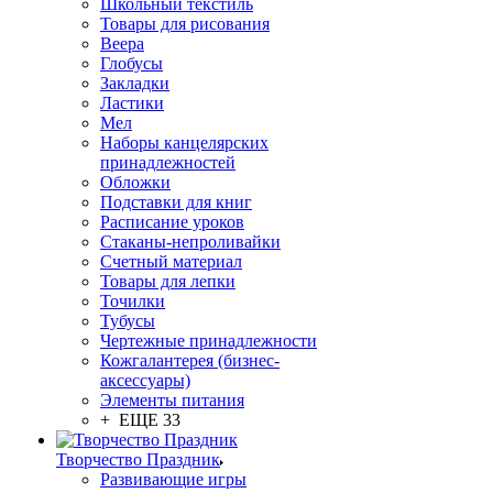
Школьный текстиль
Товары для рисования
Веера
Глобусы
Закладки
Ластики
Мел
Наборы канцелярских
принадлежностей
Обложки
Подставки для книг
Расписание уроков
Стаканы-непроливайки
Счетный материал
Товары для лепки
Точилки
Тубусы
Чертежные принадлежности
Кожгалантерея (бизнес-
аксессуары)
Элементы питания
+ ЕЩЕ 33
Творчество Праздник
Развивающие игры