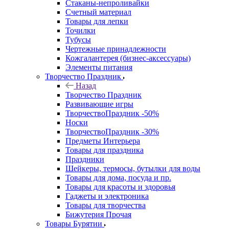
Стаканы-непроливайки
Счетный материал
Товары для лепки
Точилки
Тубусы
Чертежные принадлежности
Кожгалантерея (бизнес-аксессуары)
Элементы питания
Творчество Праздник
Назад
Творчество Праздник
Развивающие игры
ТворчествоПраздник -50%
Носки
ТворчествоПраздник -30%
Предметы Интерьера
Товары для праздника
Праздники
Шейкеры, термосы, бутылки для воды
Товары для дома, посуда и пр.
Товары для красоты и здоровья
Гаджеты и электроника
Товары для творчества
Бижутерия Прочая
Товары Бурятии