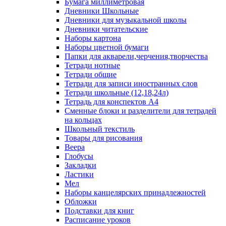
Бумага миллиметровая
Дневники Школьные
Дневники для музыкальной школы
Дневники читательские
Наборы картона
Наборы цветной бумаги
Папки для акварели,черчения,творчества
Тетради нотные
Тетради общие
Тетради для записи иностранных слов
Тетради школьные (12,18,24л)
Тетрадь для конспектов А4
Сменные блоки и разделители для тетрадей
на кольцах
Школьный текстиль
Товары для рисования
Веера
Глобусы
Закладки
Ластики
Мел
Наборы канцелярских принадлежностей
Обложки
Подставки для книг
Расписание уроков