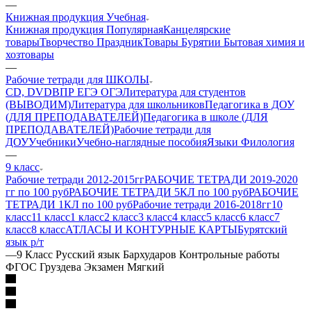
—
Книжная продукция Учебная
Книжная продукция Популярная
Канцелярские
товары
Творчество Праздник
Товары Бурятии
Бытовая химия и
хозтовары
—
Рабочие тетради для ШКОЛЫ
CD, DVD
ВПР ЕГЭ ОГЭ
Литература для студентов
(ВЫВОДИМ)
Литература для школьников
Педагогика в ДОУ
(ДЛЯ ПРЕПОДАВАТЕЛЕЙ)
Педагогика в школе (ДЛЯ
ПРЕПОДАВАТЕЛЕЙ)
Рабочие тетради для
ДОУ
Учебники
Учебно-наглядные пособия
Языки Филология
—
9 класс
Рабочие тетради 2012-2015гг
РАБОЧИЕ ТЕТРАДИ 2019-2020
гг по 100 руб
РАБОЧИЕ ТЕТРАДИ 5КЛ по 100 руб
РАБОЧИЕ
ТЕТРАДИ 1КЛ по 100 руб
Рабочие тетради 2016-2018гг
10
класс
11 класс
1 класс
2 класс
3 класс
4 класс
5 класс
6 класс
7
класс
8 класс
АТЛАСЫ И КОНТУРНЫЕ КАРТЫ
Бурятский
язык р/т
—
9 Класс Русский язык Бархударов Контрольные работы
ФГОС Груздева Экзамен Мягкий