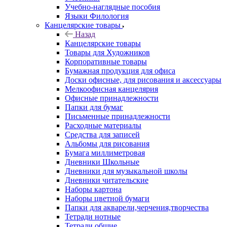
Учебно-наглядные пособия
Языки Филология
Канцелярские товары
Назад
Канцелярские товары
Товары для Художников
Корпоративные товары
Бумажная продукция для офиса
Доски офисные, для рисования и аксессуары
Мелкоофисная канцелярия
Офисные принадлежности
Папки для бумаг
Письменные принадлежности
Расходные материалы
Средства для записей
Альбомы для рисования
Бумага миллиметровая
Дневники Школьные
Дневники для музыкальной школы
Дневники читательские
Наборы картона
Наборы цветной бумаги
Папки для акварели,черчения,творчества
Тетради нотные
Тетради общие