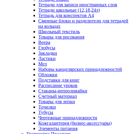
Тетради для записи иностранных слов
Тетради школьные (12,18,24л)
Тетрадь для конспектов А4
Сменные блоки и разделители для тетрадей
на кольцах
Школьный текстиль
Товары для рисования
Веера
Глобусы
Закладки
Ластики
Мел
Наборы канцелярских принадлежностей
Обложки
Подставки для книг
Расписание уроков
Стаканы-непроливайки
Счетный материал
Товары для лепки
Точилки
Тубусы
Чертежные принадлежности
Кожгалантерея (бизнес-аксессуары)
Элементы питания
Творчество Праздник