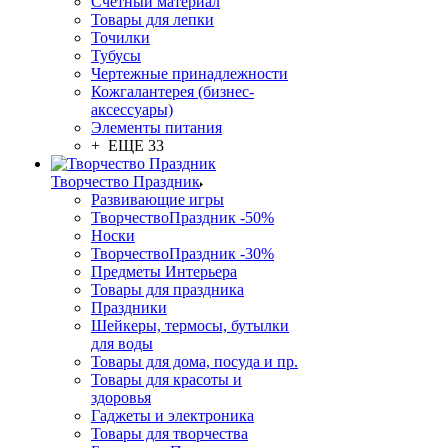
Счетный материал
Товары для лепки
Точилки
Тубусы
Чертежные принадлежности
Кожгалантерея (бизнес-
аксессуары)
Элементы питания
+ ЕЩЕ 33
Творчество Праздник
Развивающие игры
ТворчествоПраздник -50%
Носки
ТворчествоПраздник -30%
Предметы Интерьера
Товары для праздника
Праздники
Шейкеры, термосы, бутылки
для воды
Товары для дома, посуда и пр.
Товары для красоты и
здоровья
Гаджеты и электроника
Товары для творчества