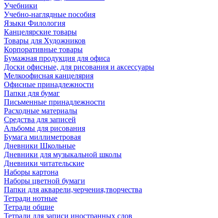
Учебники
Учебно-наглядные пособия
Языки Филология
Канцелярские товары
Товары для Художников
Корпоративные товары
Бумажная продукция для офиса
Доски офисные, для рисования и аксессуары
Мелкоофисная канцелярия
Офисные принадлежности
Папки для бумаг
Письменные принадлежности
Расходные материалы
Средства для записей
Альбомы для рисования
Бумага миллиметровая
Дневники Школьные
Дневники для музыкальной школы
Дневники читательские
Наборы картона
Наборы цветной бумаги
Папки для акварели,черчения,творчества
Тетради нотные
Тетради общие
Тетради для записи иностранных слов