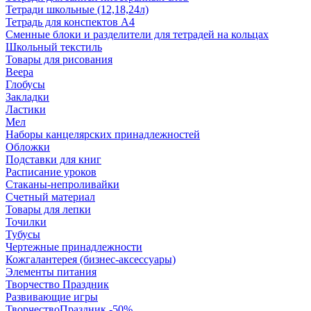
Тетради школьные (12,18,24л)
Тетрадь для конспектов А4
Сменные блоки и разделители для тетрадей на кольцах
Школьный текстиль
Товары для рисования
Веера
Глобусы
Закладки
Ластики
Мел
Наборы канцелярских принадлежностей
Обложки
Подставки для книг
Расписание уроков
Стаканы-непроливайки
Счетный материал
Товары для лепки
Точилки
Тубусы
Чертежные принадлежности
Кожгалантерея (бизнес-аксессуары)
Элементы питания
Творчество Праздник
Развивающие игры
ТворчествоПраздник -50%