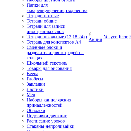
Папки для
акварели,черчения,творчества
Тетради нотные
Тетради общие
Тетради для записи
иностранных слов
Тетради школьные (12,18,24л)
Услуги
Блог
Акции
Тетрадь для конспектов А4
Сменные блоки и
разделители для тетрадей на
кольцах
Школьный текстиль
Товары для рисования
Веера
Глобусы
Закладки
Ластики
Мел
Наборы канцелярских
принадлежностей
Обложки
Подставки для книг
Расписание уроков
Стаканы-непроливайки