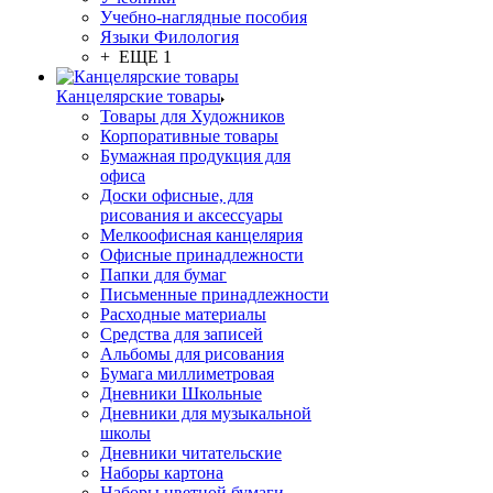
Учебно-наглядные пособия
Языки Филология
+ ЕЩЕ 1
Канцелярские товары
Товары для Художников
Корпоративные товары
Бумажная продукция для
офиса
Доски офисные, для
рисования и аксессуары
Мелкоофисная канцелярия
Офисные принадлежности
Папки для бумаг
Письменные принадлежности
Расходные материалы
Средства для записей
Альбомы для рисования
Бумага миллиметровая
Дневники Школьные
Дневники для музыкальной
школы
Дневники читательские
Наборы картона
Наборы цветной бумаги