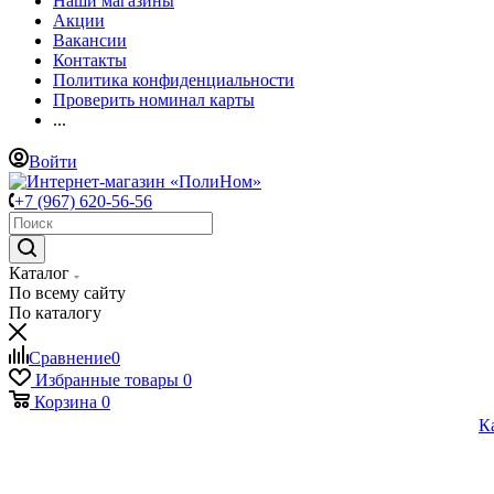
Наши магазины
Акции
Вакансии
Контакты
Политика конфиденциальности
Проверить номинал карты
...
Войти
+7 (967) 620-56-56
Каталог
По всему сайту
По каталогу
Сравнение
0
Избранные товары
0
Корзина
0
К