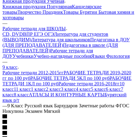
Книжная продукция Учебная
Книжная продукция Популярная
Канцелярские
товары
Творчество Праздник
Товары Бурятии
Бытовая химия и
хозтовары
—
Рабочие тетради для ШКОЛЫ
CD, DVD
ВПР ЕГЭ ОГЭ
Литература для студентов
(ВЫВОДИМ)
Литература для школьников
Педагогика в ДОУ
(ДЛЯ ПРЕПОДАВАТЕЛЕЙ)
Педагогика в школе (ДЛЯ
ПРЕПОДАВАТЕЛЕЙ)
Рабочие тетради для
ДОУ
Учебники
Учебно-наглядные пособия
Языки Филология
—
9 класс
Рабочие тетради 2012-2015гг
РАБОЧИЕ ТЕТРАДИ 2019-2020
гг по 100 руб
РАБОЧИЕ ТЕТРАДИ 5КЛ по 100 руб
РАБОЧИЕ
ТЕТРАДИ 1КЛ по 100 руб
Рабочие тетради 2016-2018гг
10
класс
11 класс
1 класс
2 класс
3 класс
4 класс
5 класс
6 класс
7
класс
8 класс
АТЛАСЫ И КОНТУРНЫЕ КАРТЫ
Бурятский
язык р/т
—
9 Класс Русский язык Бархударов Зачетные работы ФГОС
Никулина Экзамен Мягкий