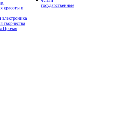
Флаги
пр.
государственные
я красоты и
и электроника
я творчества
я Прочая