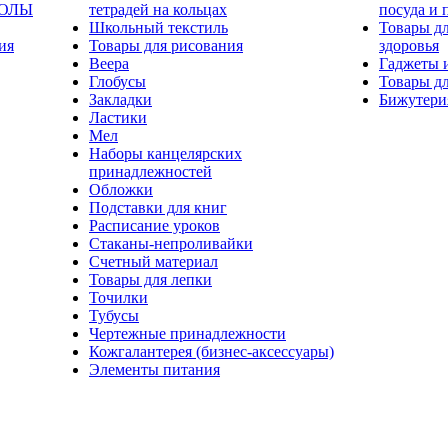
КОЛЫ
тетрадей на кольцах
посуда и 
Школьный текстиль
Товары дл
ия
Товары для рисования
здоровья
Веера
Гаджеты 
Глобусы
Товары дл
Закладки
Бижутери
Ластики
Мел
Наборы канцелярских
принадлежностей
Обложки
Подставки для книг
Расписание уроков
Стаканы-непроливайки
Счетный материал
Товары для лепки
Точилки
Тубусы
Чертежные принадлежности
Кожгалантерея (бизнес-аксессуары)
Элементы питания