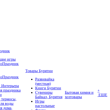
аздник
щие игры
воПраздник
Товары Бурятии
воПраздник
Развивайка
(местная)
 Интерьера
Книги Бурятии
я праздника
+
Сувениры
Бытовая химия и
и
ЕЩЕ
Байкал, Бурятия
хозтовары
 термосы,
Игры
для воды
настольные
я дома,