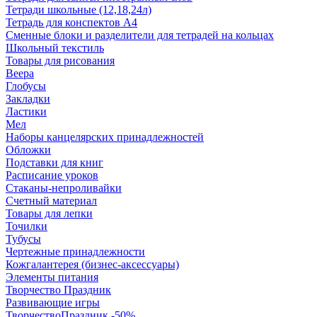
Тетради школьные (12,18,24л)
Тетрадь для конспектов А4
Сменные блоки и разделители для тетрадей на кольцах
Школьный текстиль
Товары для рисования
Веера
Глобусы
Закладки
Ластики
Мел
Наборы канцелярских принадлежностей
Обложки
Подставки для книг
Расписание уроков
Стаканы-непроливайки
Счетный материал
Товары для лепки
Точилки
Тубусы
Чертежные принадлежности
Кожгалантерея (бизнес-аксессуары)
Элементы питания
Творчество Праздник
Развивающие игры
ТворчествоПраздник -50%