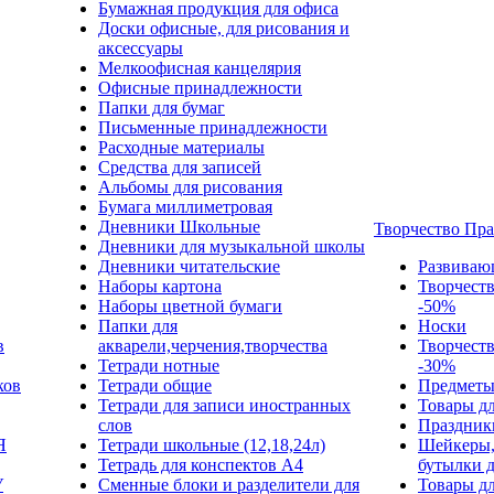
Бумажная продукция для офиса
Доски офисные, для рисования и
аксессуары
Мелкоофисная канцелярия
Офисные принадлежности
Папки для бумаг
Письменные принадлежности
Расходные материалы
Средства для записей
Альбомы для рисования
Бумага миллиметровая
Дневники Школьные
Творчество Пр
Дневники для музыкальной школы
Дневники читательские
Развиваю
Наборы картона
Творчест
Наборы цветной бумаги
-50%
Папки для
Носки
в
акварели,черчения,творчества
Творчест
Тетради нотные
-30%
ков
Тетради общие
Предметы
Тетради для записи иностранных
Товары дл
слов
Праздник
Я
Тетради школьные (12,18,24л)
Шейкеры,
Тетрадь для конспектов А4
бутылки 
У
Сменные блоки и разделители для
Товары дл