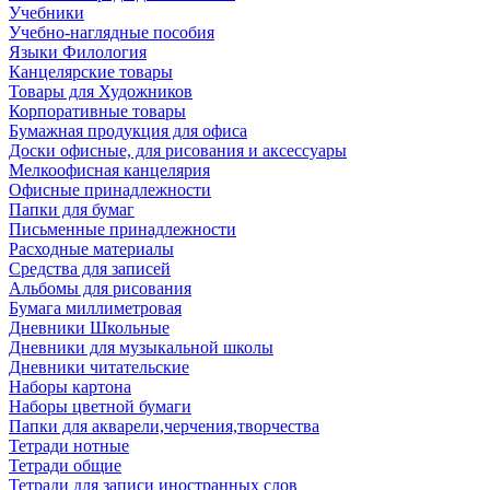
Учебники
Учебно-наглядные пособия
Языки Филология
Канцелярские товары
Товары для Художников
Корпоративные товары
Бумажная продукция для офиса
Доски офисные, для рисования и аксессуары
Мелкоофисная канцелярия
Офисные принадлежности
Папки для бумаг
Письменные принадлежности
Расходные материалы
Средства для записей
Альбомы для рисования
Бумага миллиметровая
Дневники Школьные
Дневники для музыкальной школы
Дневники читательские
Наборы картона
Наборы цветной бумаги
Папки для акварели,черчения,творчества
Тетради нотные
Тетради общие
Тетради для записи иностранных слов