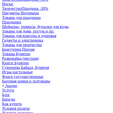
Носки
ТворчествоПраздник -30%
Предметы Интерьера
Товары для праздника
Праздники
Шейкеры, термосы, бутылки для воды
Товары для дома, посуда и пр.
Товары для красоты и здоровья
Гаджеты и электроника
Товары для творчества
Бижутерия Прочая
Товары Бурятии
Развивайка (местная)
Книги Бурятии
Сувениры Байкал, Бурятия
Игры настольные
Флаги государственные
Бытовая химия и хозтовары
Акции
Услуги
Блог
Бренды
Как купить
Условия оплаты
Условия доставки