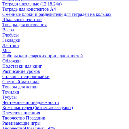
Тетради школьные (12,18,24л)
Тетрадь для конспектов А4
Сменные блоки и разделители для тетрадей на кольцах
Школьный текстиль
Товары для рисования
Веера
Глобусы
Закладки
Ластики
Мел
Наборы канцелярских принадлежностей
Обложки
Подставки для книг
Расписание уроков
Стаканы-непроливайки
Счетный материал
Товары для лепки
Точилки
Тубусы
Чертежные принадлежности
Кожгалантерея (бизнес-аксессуары)
Элементы питания
Творчество Праздник
Развивающие игры
ТворчествоПраздник -50%