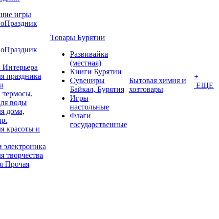
щие игры
воПраздник
Товары Бурятии
воПраздник
Развивайка
(местная)
 Интерьера
Книги Бурятии
я праздника
+
Сувениры
Бытовая химия и
и
ЕЩЕ
Байкал, Бурятия
хозтовары
 термосы,
Игры
для воды
настольные
я дома,
Флаги
пр.
государственные
я красоты и
и электроника
я творчества
я Прочая