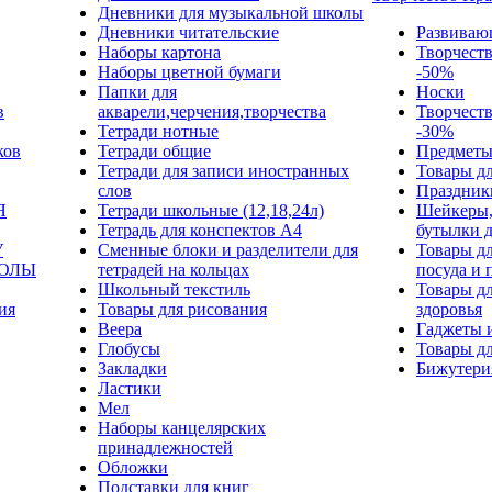
Дневники для музыкальной школы
Дневники читательские
Развиваю
Наборы картона
Творчест
Наборы цветной бумаги
-50%
Папки для
Носки
в
акварели,черчения,творчества
Творчест
Тетради нотные
-30%
ков
Тетради общие
Предметы
Тетради для записи иностранных
Товары дл
слов
Праздник
Я
Тетради школьные (12,18,24л)
Шейкеры,
Тетрадь для конспектов А4
бутылки 
У
Сменные блоки и разделители для
Товары дл
КОЛЫ
тетрадей на кольцах
посуда и 
Школьный текстиль
Товары дл
ия
Товары для рисования
здоровья
Веера
Гаджеты 
Глобусы
Товары дл
Закладки
Бижутери
Ластики
Мел
Наборы канцелярских
принадлежностей
Обложки
Подставки для книг