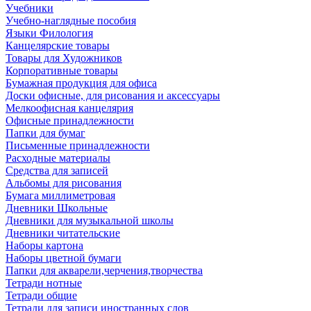
Учебники
Учебно-наглядные пособия
Языки Филология
Канцелярские товары
Товары для Художников
Корпоративные товары
Бумажная продукция для офиса
Доски офисные, для рисования и аксессуары
Мелкоофисная канцелярия
Офисные принадлежности
Папки для бумаг
Письменные принадлежности
Расходные материалы
Средства для записей
Альбомы для рисования
Бумага миллиметровая
Дневники Школьные
Дневники для музыкальной школы
Дневники читательские
Наборы картона
Наборы цветной бумаги
Папки для акварели,черчения,творчества
Тетради нотные
Тетради общие
Тетради для записи иностранных слов