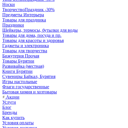
Носки
ТворчествоПраздник -30%
Предметы Интерьера
Товары для праздника
Праздники
Шейкеры, термосы, бутылки для воды
Товары для дома, посуда и пр.
Товары для красоты и здоровья
Гаджеты и электроника
Товары для творчества
Бижутерия Прочая
Товары Бурятии
Развивайка (местная)
Книги Бурятии
Сувениры Байкал, Бурятия
Игры настольные
Флаги государственные
Бытовая химия и хозтовары
Акции
Услуги
Блог
Бренды
Как купить
Условия оплаты
Условия доставки