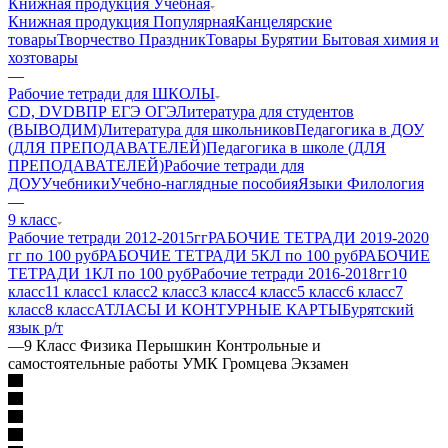
Книжная продукция Учебная
Книжная продукция Популярная
Канцелярские
товары
Творчество Праздник
Товары Бурятии
Бытовая химия и
хозтовары
—
Рабочие тетради для ШКОЛЫ
CD, DVD
ВПР ЕГЭ ОГЭ
Литература для студентов
(ВЫВОДИМ)
Литература для школьников
Педагогика в ДОУ
(ДЛЯ ПРЕПОДАВАТЕЛЕЙ)
Педагогика в школе (ДЛЯ
ПРЕПОДАВАТЕЛЕЙ)
Рабочие тетради для
ДОУ
Учебники
Учебно-наглядные пособия
Языки Филология
—
9 класс
Рабочие тетради 2012-2015гг
РАБОЧИЕ ТЕТРАДИ 2019-2020
гг по 100 руб
РАБОЧИЕ ТЕТРАДИ 5КЛ по 100 руб
РАБОЧИЕ
ТЕТРАДИ 1КЛ по 100 руб
Рабочие тетради 2016-2018гг
10
класс
11 класс
1 класс
2 класс
3 класс
4 класс
5 класс
6 класс
7
класс
8 класс
АТЛАСЫ И КОНТУРНЫЕ КАРТЫ
Бурятский
язык р/т
—
9 Класс Физика Перышкин Контрольные и
самостоятельные работы УМК Громцева Экзамен