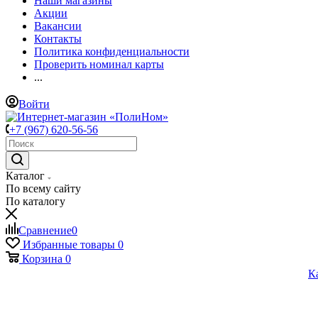
Наши магазины
Акции
Вакансии
Контакты
Политика конфиденциальности
Проверить номинал карты
...
Войти
+7 (967) 620-56-56
Каталог
По всему сайту
По каталогу
Сравнение
0
Избранные товары
0
Корзина
0
К