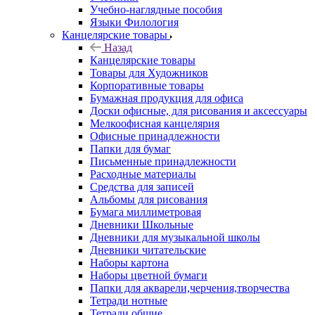
Учебно-наглядные пособия
Языки Филология
Канцелярские товары
Назад
Канцелярские товары
Товары для Художников
Корпоративные товары
Бумажная продукция для офиса
Доски офисные, для рисования и аксессуары
Мелкоофисная канцелярия
Офисные принадлежности
Папки для бумаг
Письменные принадлежности
Расходные материалы
Средства для записей
Альбомы для рисования
Бумага миллиметровая
Дневники Школьные
Дневники для музыкальной школы
Дневники читательские
Наборы картона
Наборы цветной бумаги
Папки для акварели,черчения,творчества
Тетради нотные
Тетради общие