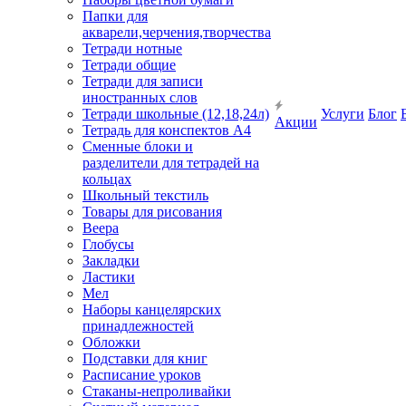
Папки для
акварели,черчения,творчества
Тетради нотные
Тетради общие
Тетради для записи
иностранных слов
Тетради школьные (12,18,24л)
Услуги
Блог
Акции
Тетрадь для конспектов А4
Сменные блоки и
разделители для тетрадей на
кольцах
Школьный текстиль
Товары для рисования
Веера
Глобусы
Закладки
Ластики
Мел
Наборы канцелярских
принадлежностей
Обложки
Подставки для книг
Расписание уроков
Стаканы-непроливайки