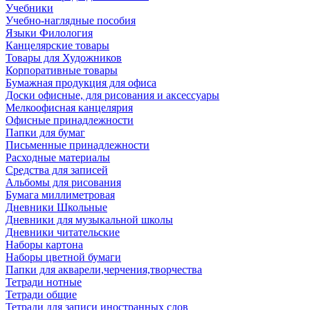
Учебники
Учебно-наглядные пособия
Языки Филология
Канцелярские товары
Товары для Художников
Корпоративные товары
Бумажная продукция для офиса
Доски офисные, для рисования и аксессуары
Мелкоофисная канцелярия
Офисные принадлежности
Папки для бумаг
Письменные принадлежности
Расходные материалы
Средства для записей
Альбомы для рисования
Бумага миллиметровая
Дневники Школьные
Дневники для музыкальной школы
Дневники читательские
Наборы картона
Наборы цветной бумаги
Папки для акварели,черчения,творчества
Тетради нотные
Тетради общие
Тетради для записи иностранных слов