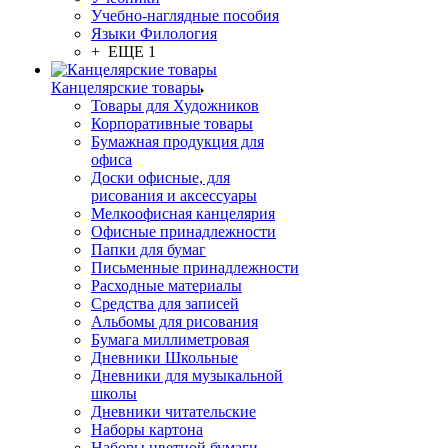
Учебно-наглядные пособия
Языки Филология
+ ЕЩЕ 1
Канцелярские товары
Товары для Художников
Корпоративные товары
Бумажная продукция для
офиса
Доски офисные, для
рисования и аксессуары
Мелкоофисная канцелярия
Офисные принадлежности
Папки для бумаг
Письменные принадлежности
Расходные материалы
Средства для записей
Альбомы для рисования
Бумага миллиметровая
Дневники Школьные
Дневники для музыкальной
школы
Дневники читательские
Наборы картона
Наборы цветной бумаги