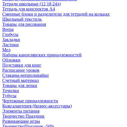
Тетради школьные (12,18,24л)
Тетрадь для конспектов А4
Сменные блоки и разделители для тетрадей на кольцах
Школьный текстиль
Товары для рисования
Веера
Глобусы
Закладки
Ластики
Мел
Наборы канцелярских принадлежностей
Обложки
Подставки для книг
Расписание уроков
Стаканы-непроливайки
Счетный материал
Товары для лепки
Точилки
Тубусы
Чертежные принадлежности
Кожгалантерея (бизнес-аксессуары)
Элементы питания
Творчество Праздник
Развивающие игры
ТворчествоПраздник -50%