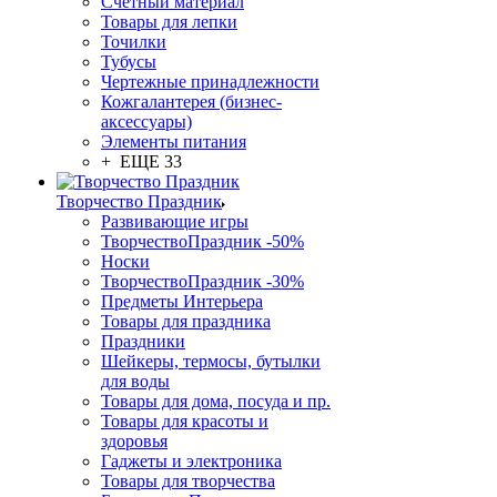
Счетный материал
Товары для лепки
Точилки
Тубусы
Чертежные принадлежности
Кожгалантерея (бизнес-
аксессуары)
Элементы питания
+ ЕЩЕ 33
Творчество Праздник
Развивающие игры
ТворчествоПраздник -50%
Носки
ТворчествоПраздник -30%
Предметы Интерьера
Товары для праздника
Праздники
Шейкеры, термосы, бутылки
для воды
Товары для дома, посуда и пр.
Товары для красоты и
здоровья
Гаджеты и электроника
Товары для творчества