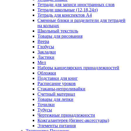
Тетради для записи иностранных слов
Тетради школьные (12,18,24л)
Тетрадь для конспектов А4
Сменные блоки и разделители для тетрадей
на кольцах
Школьный текстиль
Товары для рисования
Веера
Глобусы
Закладки
Ластики
Мел
Наборы канцелярских принадлежностей
Обложки
Подставки для книг
Расписание уроков
Стаканы-непроливайки
Счетный материал
Товары для лепки
Точилки
Тубусы
Чертежные принадлежности
Кожгалантерея (бизнес-аксессуары)
Элементы питания
Творчество Праздник