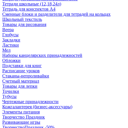
Тетради школьные (12,18,24л)
Тетрадь для конспектов А4
Сменные блоки и разделители для тетрадей на кольцах
Школьный текстиль
Товары для рисования
Веера
Глобусы
Закладки
Ластики
Мел
Наборы канцелярских принадлежностей
Обложки
Подставки для книг
Расписание уроков
Стаканы-непроливайки
Счетный материал
Товары для лепки
Точилки
Тубусы
Чертежные принадлежности
Кожгалантерея (бизнес-аксессуары)
Элементы питания
Творчество Праздник
Развивающие игры
ТворчествоПраздник -50%