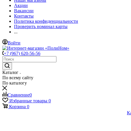
Наши магазины
Акции
Вакансии
Контакты
Политика конфиденциальности
Проверить номинал карты
...
Войти
+7 (967) 620-56-56
Каталог
По всему сайту
По каталогу
Сравнение
0
Избранные товары
0
Корзина
0
К