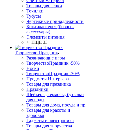
Счетный материал
Товары для лепки
Точилки
Тубусы
Чертежные принадлежности
Кожгалантерея (бизнес-
аксессуары)
Элементы питания
+ ЕЩЕ 33
Творчество Праздник
Развивающие игры
ТворчествоПраздник -50%
Носки
ТворчествоПраздник -30%
Предметы Интерьера
Товары для праздника
Праздники
Шейкеры, термосы, бутылки
для воды
Товары для дома, посуда и пр.
Товары для красоты и
здоровья
Гаджеты и электроника
Товары для творчества