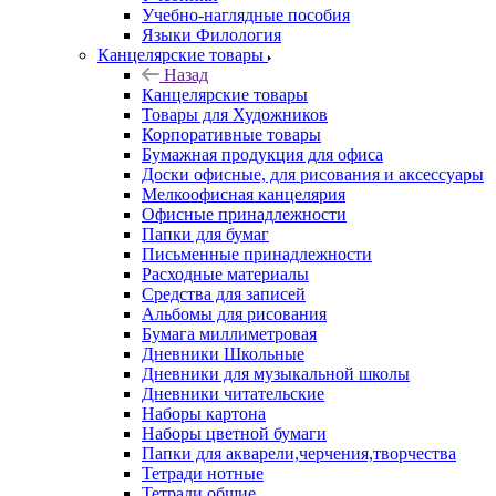
Учебно-наглядные пособия
Языки Филология
Канцелярские товары
Назад
Канцелярские товары
Товары для Художников
Корпоративные товары
Бумажная продукция для офиса
Доски офисные, для рисования и аксессуары
Мелкоофисная канцелярия
Офисные принадлежности
Папки для бумаг
Письменные принадлежности
Расходные материалы
Средства для записей
Альбомы для рисования
Бумага миллиметровая
Дневники Школьные
Дневники для музыкальной школы
Дневники читательские
Наборы картона
Наборы цветной бумаги
Папки для акварели,черчения,творчества
Тетради нотные
Тетради общие