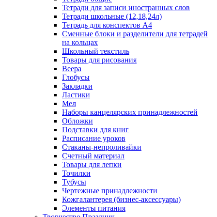
Тетради для записи иностранных слов
Тетради школьные (12,18,24л)
Тетрадь для конспектов А4
Сменные блоки и разделители для тетрадей
на кольцах
Школьный текстиль
Товары для рисования
Веера
Глобусы
Закладки
Ластики
Мел
Наборы канцелярских принадлежностей
Обложки
Подставки для книг
Расписание уроков
Стаканы-непроливайки
Счетный материал
Товары для лепки
Точилки
Тубусы
Чертежные принадлежности
Кожгалантерея (бизнес-аксессуары)
Элементы питания
Творчество Праздник