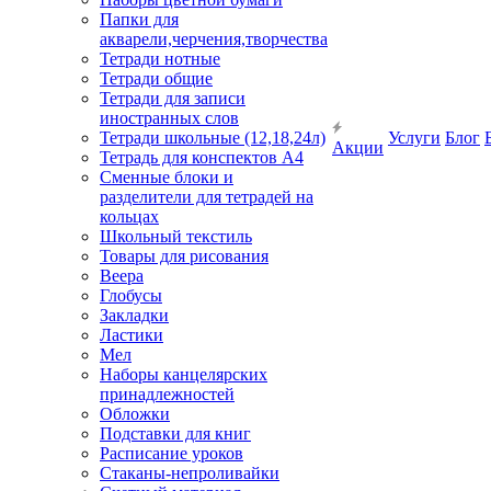
Папки для
акварели,черчения,творчества
Тетради нотные
Тетради общие
Тетради для записи
иностранных слов
Тетради школьные (12,18,24л)
Услуги
Блог
Акции
Тетрадь для конспектов А4
Сменные блоки и
разделители для тетрадей на
кольцах
Школьный текстиль
Товары для рисования
Веера
Глобусы
Закладки
Ластики
Мел
Наборы канцелярских
принадлежностей
Обложки
Подставки для книг
Расписание уроков
Стаканы-непроливайки