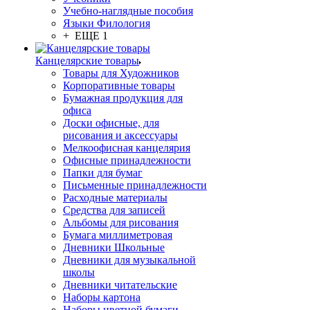
Учебно-наглядные пособия
Языки Филология
+ ЕЩЕ 1
Канцелярские товары
Товары для Художников
Корпоративные товары
Бумажная продукция для
офиса
Доски офисные, для
рисования и аксессуары
Мелкоофисная канцелярия
Офисные принадлежности
Папки для бумаг
Письменные принадлежности
Расходные материалы
Средства для записей
Альбомы для рисования
Бумага миллиметровая
Дневники Школьные
Дневники для музыкальной
школы
Дневники читательские
Наборы картона
Наборы цветной бумаги