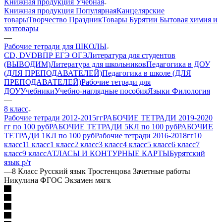
Книжная продукция Учебная
Книжная продукция Популярная
Канцелярские
товары
Творчество Праздник
Товары Бурятии
Бытовая химия и
хозтовары
—
Рабочие тетради для ШКОЛЫ
CD, DVD
ВПР ЕГЭ ОГЭ
Литература для студентов
(ВЫВОДИМ)
Литература для школьников
Педагогика в ДОУ
(ДЛЯ ПРЕПОДАВАТЕЛЕЙ)
Педагогика в школе (ДЛЯ
ПРЕПОДАВАТЕЛЕЙ)
Рабочие тетради для
ДОУ
Учебники
Учебно-наглядные пособия
Языки Филология
—
8 класс
Рабочие тетради 2012-2015гг
РАБОЧИЕ ТЕТРАДИ 2019-2020
гг по 100 руб
РАБОЧИЕ ТЕТРАДИ 5КЛ по 100 руб
РАБОЧИЕ
ТЕТРАДИ 1КЛ по 100 руб
Рабочие тетради 2016-2018гг
10
класс
11 класс
1 класс
2 класс
3 класс
4 класс
5 класс
6 класс
7
класс
9 класс
АТЛАСЫ И КОНТУРНЫЕ КАРТЫ
Бурятский
язык р/т
—
8 Класс Русский язык Тростенцова Зачетные работы
Никулина ФГОС Экзамен мягк