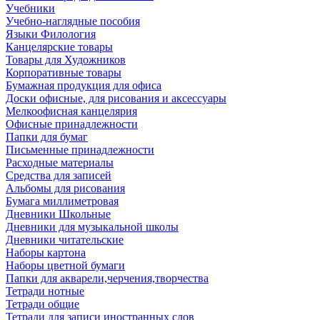
Учебники
Учебно-наглядные пособия
Языки Филология
Канцелярские товары
Товары для Художников
Корпоративные товары
Бумажная продукция для офиса
Доски офисные, для рисования и аксессуары
Мелкоофисная канцелярия
Офисные принадлежности
Папки для бумаг
Письменные принадлежности
Расходные материалы
Средства для записей
Альбомы для рисования
Бумага миллиметровая
Дневники Школьные
Дневники для музыкальной школы
Дневники читательские
Наборы картона
Наборы цветной бумаги
Папки для акварели,черчения,творчества
Тетради нотные
Тетради общие
Тетради для записи иностранных слов