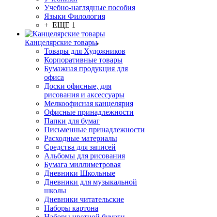
Учебно-наглядные пособия
Языки Филология
+ ЕЩЕ 1
Канцелярские товары
Товары для Художников
Корпоративные товары
Бумажная продукция для
офиса
Доски офисные, для
рисования и аксессуары
Мелкоофисная канцелярия
Офисные принадлежности
Папки для бумаг
Письменные принадлежности
Расходные материалы
Средства для записей
Альбомы для рисования
Бумага миллиметровая
Дневники Школьные
Дневники для музыкальной
школы
Дневники читательские
Наборы картона
Наборы цветной бумаги