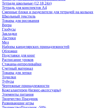
Тетради школьные (12,18,24л)
Тетрадь для конспектов А4
Сменные блоки и разделители для тетрадей на кольцах
Школьный текстиль
Товары для рисования
Веера
Глобусы
Закладки
Ластики
Мел
Наборы канцелярских принадлежностей
Обложки
Подставки для книг
Расписание уроков
Стаканы-непроливайки
Счетный материал
Товары для лепки
Точилки
Тубусы
Чертежные принадлежности
Кожгалантерея (бизнес-аксессуары)
Элементы питания
Творчество Праздник
Развивающие игры
ТворчествоПраздник -50%