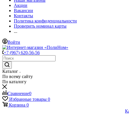
Наши магазины
Акции
Вакансии
Контакты
Политика конфиденциальности
Проверить номинал карты
...
Войти
+7 (967) 620-56-56
Каталог
По всему сайту
По каталогу
Сравнение
0
Избранные товары
0
Корзина
0
К