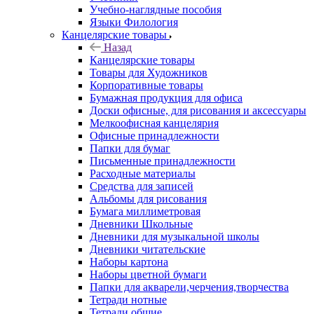
Учебно-наглядные пособия
Языки Филология
Канцелярские товары
Назад
Канцелярские товары
Товары для Художников
Корпоративные товары
Бумажная продукция для офиса
Доски офисные, для рисования и аксессуары
Мелкоофисная канцелярия
Офисные принадлежности
Папки для бумаг
Письменные принадлежности
Расходные материалы
Средства для записей
Альбомы для рисования
Бумага миллиметровая
Дневники Школьные
Дневники для музыкальной школы
Дневники читательские
Наборы картона
Наборы цветной бумаги
Папки для акварели,черчения,творчества
Тетради нотные
Тетради общие