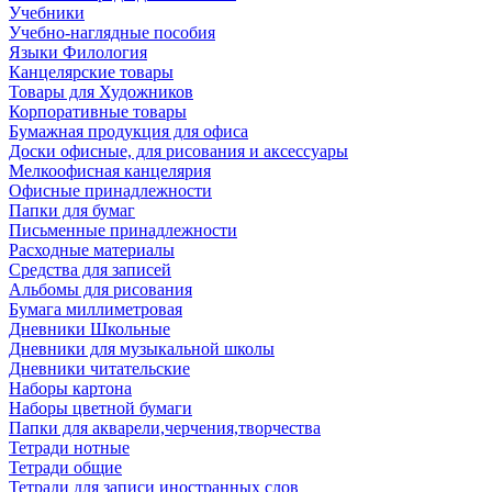
Учебники
Учебно-наглядные пособия
Языки Филология
Канцелярские товары
Товары для Художников
Корпоративные товары
Бумажная продукция для офиса
Доски офисные, для рисования и аксессуары
Мелкоофисная канцелярия
Офисные принадлежности
Папки для бумаг
Письменные принадлежности
Расходные материалы
Средства для записей
Альбомы для рисования
Бумага миллиметровая
Дневники Школьные
Дневники для музыкальной школы
Дневники читательские
Наборы картона
Наборы цветной бумаги
Папки для акварели,черчения,творчества
Тетради нотные
Тетради общие
Тетради для записи иностранных слов