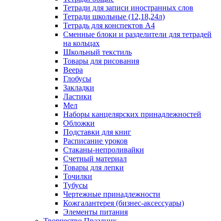
Тетради для записи иностранных слов
Тетради школьные (12,18,24л)
Тетрадь для конспектов А4
Сменные блоки и разделители для тетрадей
на кольцах
Школьный текстиль
Товары для рисования
Веера
Глобусы
Закладки
Ластики
Мел
Наборы канцелярских принадлежностей
Обложки
Подставки для книг
Расписание уроков
Стаканы-непроливайки
Счетный материал
Товары для лепки
Точилки
Тубусы
Чертежные принадлежности
Кожгалантерея (бизнес-аксессуары)
Элементы питания
Творчество Праздник