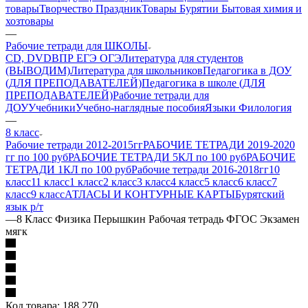
товары
Творчество Праздник
Товары Бурятии
Бытовая химия и
хозтовары
—
Рабочие тетради для ШКОЛЫ
CD, DVD
ВПР ЕГЭ ОГЭ
Литература для студентов
(ВЫВОДИМ)
Литература для школьников
Педагогика в ДОУ
(ДЛЯ ПРЕПОДАВАТЕЛЕЙ)
Педагогика в школе (ДЛЯ
ПРЕПОДАВАТЕЛЕЙ)
Рабочие тетради для
ДОУ
Учебники
Учебно-наглядные пособия
Языки Филология
—
8 класс
Рабочие тетради 2012-2015гг
РАБОЧИЕ ТЕТРАДИ 2019-2020
гг по 100 руб
РАБОЧИЕ ТЕТРАДИ 5КЛ по 100 руб
РАБОЧИЕ
ТЕТРАДИ 1КЛ по 100 руб
Рабочие тетради 2016-2018гг
10
класс
11 класс
1 класс
2 класс
3 класс
4 класс
5 класс
6 класс
7
класс
9 класс
АТЛАСЫ И КОНТУРНЫЕ КАРТЫ
Бурятский
язык р/т
—
8 Класс Физика Перышкин Рабочая тетрадь ФГОС Экзамен
мягк
Код товара:
188 270