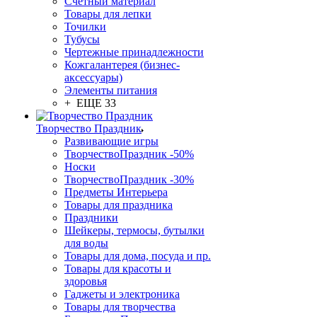
Счетный материал
Товары для лепки
Точилки
Тубусы
Чертежные принадлежности
Кожгалантерея (бизнес-
аксессуары)
Элементы питания
+ ЕЩЕ 33
Творчество Праздник
Развивающие игры
ТворчествоПраздник -50%
Носки
ТворчествоПраздник -30%
Предметы Интерьера
Товары для праздника
Праздники
Шейкеры, термосы, бутылки
для воды
Товары для дома, посуда и пр.
Товары для красоты и
здоровья
Гаджеты и электроника
Товары для творчества