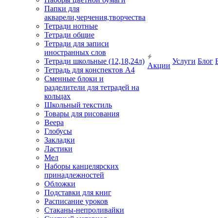
Папки для
акварели,черчения,творчества
Тетради нотные
Тетради общие
Тетради для записи
иностранных слов
Тетради школьные (12,18,24л)
Услуги
Блог
Акции
Тетрадь для конспектов А4
Сменные блоки и
разделители для тетрадей на
кольцах
Школьный текстиль
Товары для рисования
Веера
Глобусы
Закладки
Ластики
Мел
Наборы канцелярских
принадлежностей
Обложки
Подставки для книг
Расписание уроков
Стаканы-непроливайки