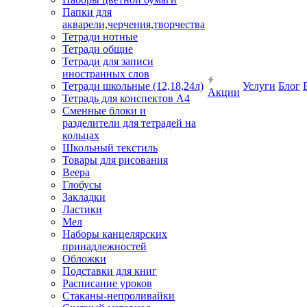
Папки для
акварели,черчения,творчества
Тетради нотные
Тетради общие
Тетради для записи
иностранных слов
Тетради школьные (12,18,24л)
Услуги
Блог
Акции
Тетрадь для конспектов А4
Сменные блоки и
разделители для тетрадей на
кольцах
Школьный текстиль
Товары для рисования
Веера
Глобусы
Закладки
Ластики
Мел
Наборы канцелярских
принадлежностей
Обложки
Подставки для книг
Расписание уроков
Стаканы-непроливайки