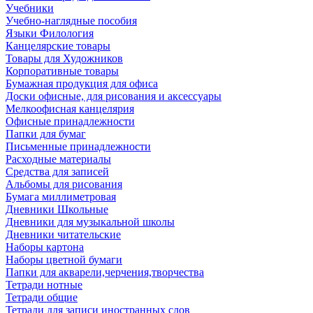
Учебники
Учебно-наглядные пособия
Языки Филология
Канцелярские товары
Товары для Художников
Корпоративные товары
Бумажная продукция для офиса
Доски офисные, для рисования и аксессуары
Мелкоофисная канцелярия
Офисные принадлежности
Папки для бумаг
Письменные принадлежности
Расходные материалы
Средства для записей
Альбомы для рисования
Бумага миллиметровая
Дневники Школьные
Дневники для музыкальной школы
Дневники читательские
Наборы картона
Наборы цветной бумаги
Папки для акварели,черчения,творчества
Тетради нотные
Тетради общие
Тетради для записи иностранных слов