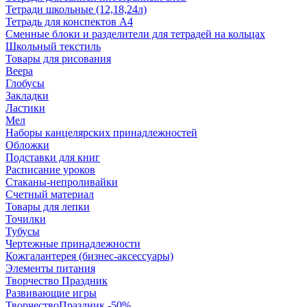
Тетради школьные (12,18,24л)
Тетрадь для конспектов А4
Сменные блоки и разделители для тетрадей на кольцах
Школьный текстиль
Товары для рисования
Веера
Глобусы
Закладки
Ластики
Мел
Наборы канцелярских принадлежностей
Обложки
Подставки для книг
Расписание уроков
Стаканы-непроливайки
Счетный материал
Товары для лепки
Точилки
Тубусы
Чертежные принадлежности
Кожгалантерея (бизнес-аксессуары)
Элементы питания
Творчество Праздник
Развивающие игры
ТворчествоПраздник -50%