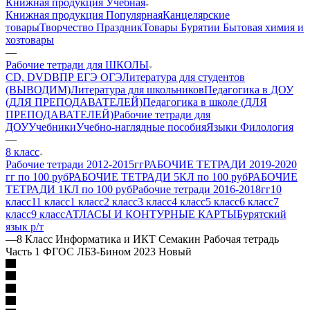
Книжная продукция Учебная
Книжная продукция Популярная
Канцелярские
товары
Творчество Праздник
Товары Бурятии
Бытовая химия и
хозтовары
—
Рабочие тетради для ШКОЛЫ
CD, DVD
ВПР ЕГЭ ОГЭ
Литература для студентов
(ВЫВОДИМ)
Литература для школьников
Педагогика в ДОУ
(ДЛЯ ПРЕПОДАВАТЕЛЕЙ)
Педагогика в школе (ДЛЯ
ПРЕПОДАВАТЕЛЕЙ)
Рабочие тетради для
ДОУ
Учебники
Учебно-наглядные пособия
Языки Филология
—
8 класс
Рабочие тетради 2012-2015гг
РАБОЧИЕ ТЕТРАДИ 2019-2020
гг по 100 руб
РАБОЧИЕ ТЕТРАДИ 5КЛ по 100 руб
РАБОЧИЕ
ТЕТРАДИ 1КЛ по 100 руб
Рабочие тетради 2016-2018гг
10
класс
11 класс
1 класс
2 класс
3 класс
4 класс
5 класс
6 класс
7
класс
9 класс
АТЛАСЫ И КОНТУРНЫЕ КАРТЫ
Бурятский
язык р/т
—
8 Класс Информатика и ИКТ Семакин Рабочая тетрадь
Часть 1 ФГОС ЛБЗ-Бином 2023 Новый