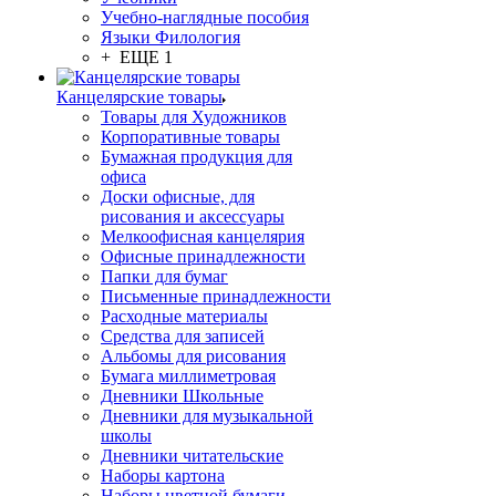
Учебно-наглядные пособия
Языки Филология
+ ЕЩЕ 1
Канцелярские товары
Товары для Художников
Корпоративные товары
Бумажная продукция для
офиса
Доски офисные, для
рисования и аксессуары
Мелкоофисная канцелярия
Офисные принадлежности
Папки для бумаг
Письменные принадлежности
Расходные материалы
Средства для записей
Альбомы для рисования
Бумага миллиметровая
Дневники Школьные
Дневники для музыкальной
школы
Дневники читательские
Наборы картона
Наборы цветной бумаги