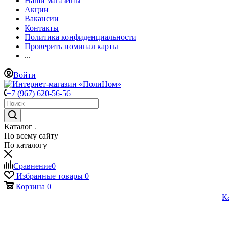
Наши магазины
Акции
Вакансии
Контакты
Политика конфиденциальности
Проверить номинал карты
...
Войти
+7 (967) 620-56-56
Каталог
По всему сайту
По каталогу
Сравнение
0
Избранные товары
0
Корзина
0
К