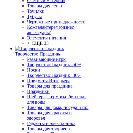
Счетный материал
Товары для лепки
Точилки
Тубусы
Чертежные принадлежности
Кожгалантерея (бизнес-
аксессуары)
Элементы питания
+ ЕЩЕ 33
Творчество Праздник
Развивающие игры
ТворчествоПраздник -50%
Носки
ТворчествоПраздник -30%
Предметы Интерьера
Товары для праздника
Праздники
Шейкеры, термосы, бутылки
для воды
Товары для дома, посуда и пр.
Товары для красоты и
здоровья
Гаджеты и электроника
Товары для творчества