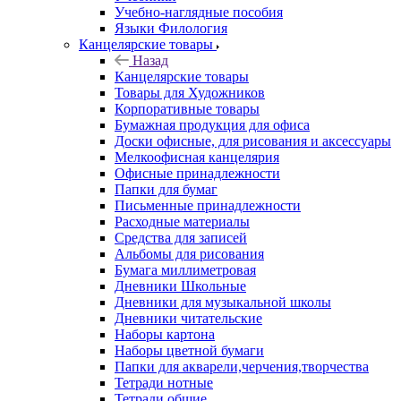
Учебно-наглядные пособия
Языки Филология
Канцелярские товары
Назад
Канцелярские товары
Товары для Художников
Корпоративные товары
Бумажная продукция для офиса
Доски офисные, для рисования и аксессуары
Мелкоофисная канцелярия
Офисные принадлежности
Папки для бумаг
Письменные принадлежности
Расходные материалы
Средства для записей
Альбомы для рисования
Бумага миллиметровая
Дневники Школьные
Дневники для музыкальной школы
Дневники читательские
Наборы картона
Наборы цветной бумаги
Папки для акварели,черчения,творчества
Тетради нотные
Тетради общие