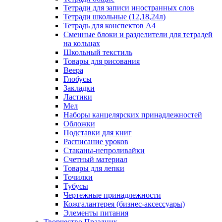
Тетради для записи иностранных слов
Тетради школьные (12,18,24л)
Тетрадь для конспектов А4
Сменные блоки и разделители для тетрадей
на кольцах
Школьный текстиль
Товары для рисования
Веера
Глобусы
Закладки
Ластики
Мел
Наборы канцелярских принадлежностей
Обложки
Подставки для книг
Расписание уроков
Стаканы-непроливайки
Счетный материал
Товары для лепки
Точилки
Тубусы
Чертежные принадлежности
Кожгалантерея (бизнес-аксессуары)
Элементы питания
Творчество Праздник