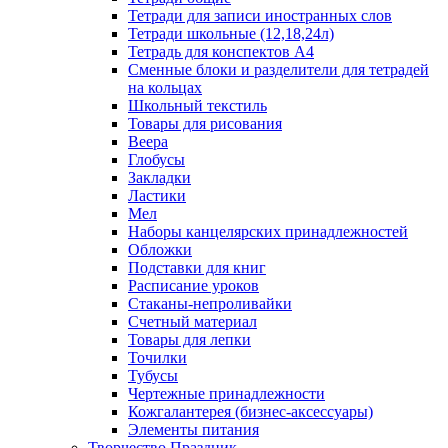
Тетради для записи иностранных слов
Тетради школьные (12,18,24л)
Тетрадь для конспектов А4
Сменные блоки и разделители для тетрадей
на кольцах
Школьный текстиль
Товары для рисования
Веера
Глобусы
Закладки
Ластики
Мел
Наборы канцелярских принадлежностей
Обложки
Подставки для книг
Расписание уроков
Стаканы-непроливайки
Счетный материал
Товары для лепки
Точилки
Тубусы
Чертежные принадлежности
Кожгалантерея (бизнес-аксессуары)
Элементы питания
Творчество Праздник