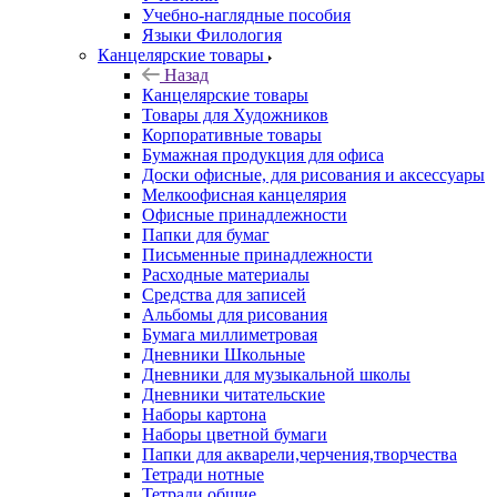
Учебно-наглядные пособия
Языки Филология
Канцелярские товары
Назад
Канцелярские товары
Товары для Художников
Корпоративные товары
Бумажная продукция для офиса
Доски офисные, для рисования и аксессуары
Мелкоофисная канцелярия
Офисные принадлежности
Папки для бумаг
Письменные принадлежности
Расходные материалы
Средства для записей
Альбомы для рисования
Бумага миллиметровая
Дневники Школьные
Дневники для музыкальной школы
Дневники читательские
Наборы картона
Наборы цветной бумаги
Папки для акварели,черчения,творчества
Тетради нотные
Тетради общие