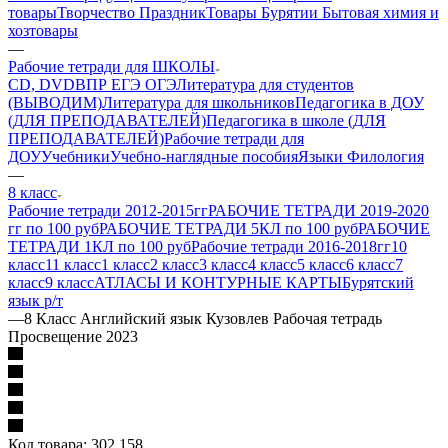
товары
Творчество Праздник
Товары Бурятии
Бытовая химия и
хозтовары
—
Рабочие тетради для ШКОЛЫ
CD, DVD
ВПР ЕГЭ ОГЭ
Литература для студентов
(ВЫВОДИМ)
Литература для школьников
Педагогика в ДОУ
(ДЛЯ ПРЕПОДАВАТЕЛЕЙ)
Педагогика в школе (ДЛЯ
ПРЕПОДАВАТЕЛЕЙ)
Рабочие тетради для
ДОУ
Учебники
Учебно-наглядные пособия
Языки Филология
—
8 класс
Рабочие тетради 2012-2015гг
РАБОЧИЕ ТЕТРАДИ 2019-2020
гг по 100 руб
РАБОЧИЕ ТЕТРАДИ 5КЛ по 100 руб
РАБОЧИЕ
ТЕТРАДИ 1КЛ по 100 руб
Рабочие тетради 2016-2018гг
10
класс
11 класс
1 класс
2 класс
3 класс
4 класс
5 класс
6 класс
7
класс
9 класс
АТЛАСЫ И КОНТУРНЫЕ КАРТЫ
Бурятский
язык р/т
—
8 Класс Английский язык Кузовлев Рабочая тетрадь
Просвещение 2023
Код товара:
302 158