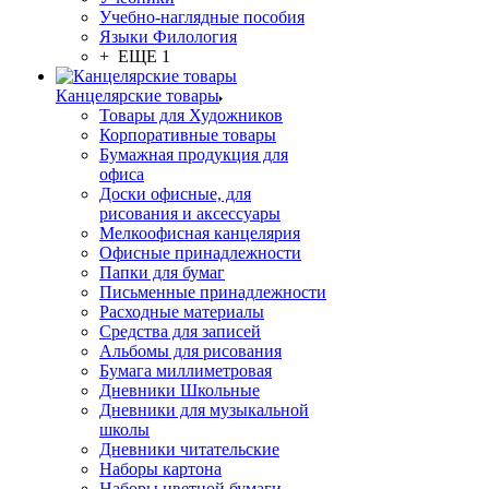
Учебно-наглядные пособия
Языки Филология
+ ЕЩЕ 1
Канцелярские товары
Товары для Художников
Корпоративные товары
Бумажная продукция для
офиса
Доски офисные, для
рисования и аксессуары
Мелкоофисная канцелярия
Офисные принадлежности
Папки для бумаг
Письменные принадлежности
Расходные материалы
Средства для записей
Альбомы для рисования
Бумага миллиметровая
Дневники Школьные
Дневники для музыкальной
школы
Дневники читательские
Наборы картона
Наборы цветной бумаги