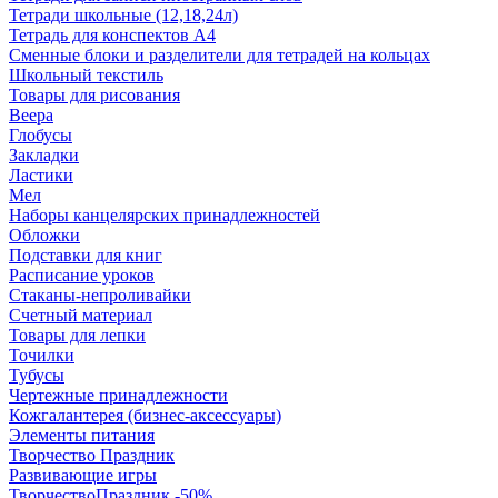
Тетради школьные (12,18,24л)
Тетрадь для конспектов А4
Сменные блоки и разделители для тетрадей на кольцах
Школьный текстиль
Товары для рисования
Веера
Глобусы
Закладки
Ластики
Мел
Наборы канцелярских принадлежностей
Обложки
Подставки для книг
Расписание уроков
Стаканы-непроливайки
Счетный материал
Товары для лепки
Точилки
Тубусы
Чертежные принадлежности
Кожгалантерея (бизнес-аксессуары)
Элементы питания
Творчество Праздник
Развивающие игры
ТворчествоПраздник -50%