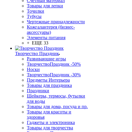
Счетный материал
Товары для лепки
Точилки
Тубусы
Чертежные принадлежности
Кожгалантерея (бизнес-
аксессуары)
Элементы питания
+ ЕЩЕ 33
Творчество Праздник
Развивающие игры
ТворчествоПраздник -50%
Носки
ТворчествоПраздник -30%
Предметы Интерьера
Товары для праздника
Праздники
Шейкеры, термосы, бутылки
для воды
Товары для дома, посуда и пр.
Товары для красоты и
здоровья
Гаджеты и электроника
Товары для творчества