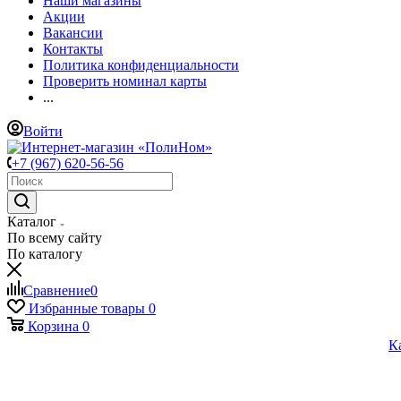
Наши магазины
Акции
Вакансии
Контакты
Политика конфиденциальности
Проверить номинал карты
...
Войти
+7 (967) 620-56-56
Каталог
По всему сайту
По каталогу
Сравнение
0
Избранные товары
0
Корзина
0
К