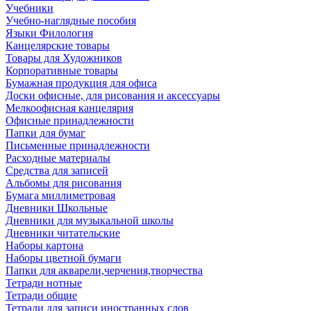
Учебники
Учебно-наглядные пособия
Языки Филология
Канцелярские товары
Товары для Художников
Корпоративные товары
Бумажная продукция для офиса
Доски офисные, для рисования и аксессуары
Мелкоофисная канцелярия
Офисные принадлежности
Папки для бумаг
Письменные принадлежности
Расходные материалы
Средства для записей
Альбомы для рисования
Бумага миллиметровая
Дневники Школьные
Дневники для музыкальной школы
Дневники читательские
Наборы картона
Наборы цветной бумаги
Папки для акварели,черчения,творчества
Тетради нотные
Тетради общие
Тетради для записи иностранных слов