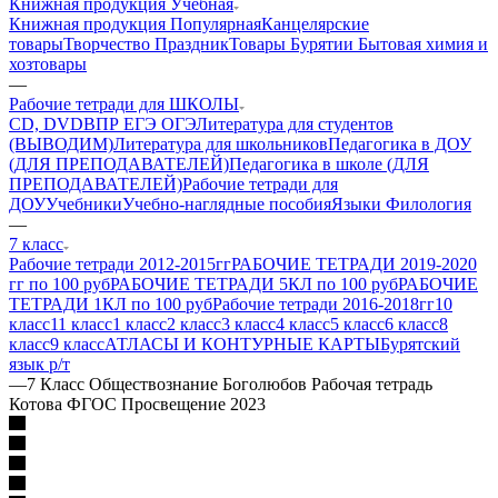
Книжная продукция Учебная
Книжная продукция Популярная
Канцелярские
товары
Творчество Праздник
Товары Бурятии
Бытовая химия и
хозтовары
—
Рабочие тетради для ШКОЛЫ
CD, DVD
ВПР ЕГЭ ОГЭ
Литература для студентов
(ВЫВОДИМ)
Литература для школьников
Педагогика в ДОУ
(ДЛЯ ПРЕПОДАВАТЕЛЕЙ)
Педагогика в школе (ДЛЯ
ПРЕПОДАВАТЕЛЕЙ)
Рабочие тетради для
ДОУ
Учебники
Учебно-наглядные пособия
Языки Филология
—
7 класс
Рабочие тетради 2012-2015гг
РАБОЧИЕ ТЕТРАДИ 2019-2020
гг по 100 руб
РАБОЧИЕ ТЕТРАДИ 5КЛ по 100 руб
РАБОЧИЕ
ТЕТРАДИ 1КЛ по 100 руб
Рабочие тетради 2016-2018гг
10
класс
11 класс
1 класс
2 класс
3 класс
4 класс
5 класс
6 класс
8
класс
9 класс
АТЛАСЫ И КОНТУРНЫЕ КАРТЫ
Бурятский
язык р/т
—
7 Класс Обществознание Боголюбов Рабочая тетрадь
Котова ФГОС Просвещение 2023