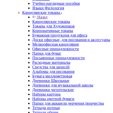
Учебно-наглядные пособия
Языки Филология
Канцелярские товары
Назад
Канцелярские товары
Товары для Художников
Корпоративные товары
Бумажная продукция для офиса
Доски офисные, для рисования и аксессуары
Мелкоофисная канцелярия
Офисные принадлежности
Папки для бумаг
Письменные принадлежности
Расходные материалы
Средства для записей
Альбомы для рисования
Бумага миллиметровая
Дневники Школьные
Дневники для музыкальной школы
Дневники читательские
Наборы картона
Наборы цветной бумаги
Папки для акварели,черчения,творчества
Тетради нотные
Тетради общие