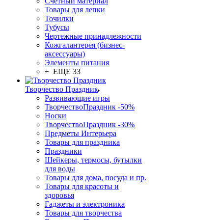
Счетный материал
Товары для лепки
Точилки
Тубусы
Чертежные принадлежности
Кожгалантерея (бизнес-
аксессуары)
Элементы питания
+ ЕЩЕ 33
Творчество Праздник
Развивающие игры
ТворчествоПраздник -50%
Носки
ТворчествоПраздник -30%
Предметы Интерьера
Товары для праздника
Праздники
Шейкеры, термосы, бутылки
для воды
Товары для дома, посуда и пр.
Товары для красоты и
здоровья
Гаджеты и электроника
Товары для творчества