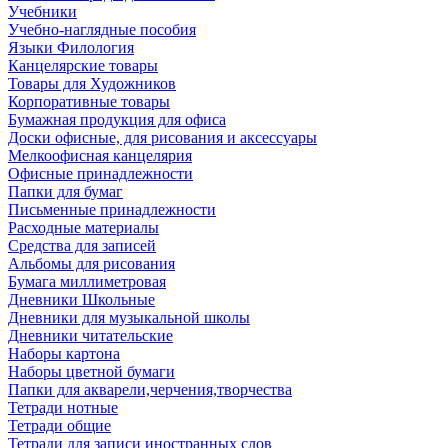
Учебники
Учебно-наглядные пособия
Языки Филология
Канцелярские товары
Товары для Художников
Корпоративные товары
Бумажная продукция для офиса
Доски офисные, для рисования и аксессуары
Мелкоофисная канцелярия
Офисные принадлежности
Папки для бумаг
Письменные принадлежности
Расходные материалы
Средства для записей
Альбомы для рисования
Бумага миллиметровая
Дневники Школьные
Дневники для музыкальной школы
Дневники читательские
Наборы картона
Наборы цветной бумаги
Папки для акварели,черчения,творчества
Тетради нотные
Тетради общие
Тетради для записи иностранных слов