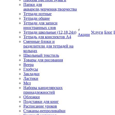
Папки для
акварели,черчения,творчества
Тетради нотные
Тетради общие
Тетради для записи
иностранных слов
Тетради школьные (12,18,24л)
Услуги
Блог
Акции
Тетрадь для конспектов А4
Сменные блоки и
разделители для тетрадей на
кольцах
Школьный текстиль
Товары для рисования
Веера
Глобусы
Закладки
Ластики
Мел
Наборы канцелярских
принадлежностей
Обложки
Подставки для книг
Расписание уроков
Стаканы-непроливайки