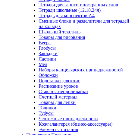
Тетради для записи иностранных слов
Тетради школьные (12,18,24л)
Тетрадь для конспектов А4
Сменные блоки и разделители для тетрадей
на кольцах
Школьный текстиль
Товары для рисования
Веера
Глобусы
Закладки
Ластики
Мел
Наборы канцелярских принадлежностей
Обложки
Подставки для книг
Расписание уроков
Стаканы-непроливайки
Счетный материал
Товары для лепки
Точилки
Тубусы
Чертежные принадлежности
Кожгалантерея (бизнес-аксессуары)
Элементы питания
Творчество Праздник