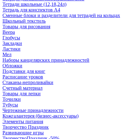
Тетради школьные (12,18,24л)
Тетрадь для конспектов А4
Сменные блоки и разделители для тетрадей на кольцах
Школьный текстиль
Товары для рисования
Веера
Глобусы
Закладки
Ластики
Мел
Наборы канцелярских принадлежностей
Обложки
Подставки для книг
Расписание уроков
Стаканы-непроливайки
Счетный материал
Товары для лепки
Точилки
Тубусы
Чертежные принадлежности
Кожгалантерея (бизнес-аксессуары)
Элементы питания
Творчество Праздник
Развивающие игры
ТворчествоПраздник -50%