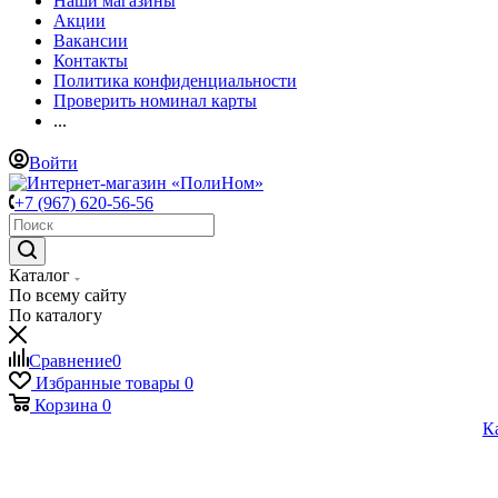
Наши магазины
Акции
Вакансии
Контакты
Политика конфиденциальности
Проверить номинал карты
...
Войти
+7 (967) 620-56-56
Каталог
По всему сайту
По каталогу
Сравнение
0
Избранные товары
0
Корзина
0
К