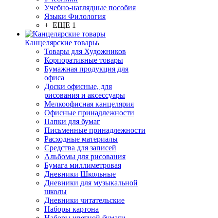
Учебно-наглядные пособия
Языки Филология
+ ЕЩЕ 1
Канцелярские товары
Товары для Художников
Корпоративные товары
Бумажная продукция для
офиса
Доски офисные, для
рисования и аксессуары
Мелкоофисная канцелярия
Офисные принадлежности
Папки для бумаг
Письменные принадлежности
Расходные материалы
Средства для записей
Альбомы для рисования
Бумага миллиметровая
Дневники Школьные
Дневники для музыкальной
школы
Дневники читательские
Наборы картона
Наборы цветной бумаги