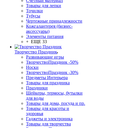
Счетный материал
Товары для лепки
Точилки
Тубусы
Чертежные принадлежности
Кожгалантерея (бизнес-
аксессуары)
Элементы питания
+ ЕЩЕ 33
Творчество Праздник
Развивающие игры
ТворчествоПраздник -50%
Носки
ТворчествоПраздник -30%
Предметы Интерьера
Товары для праздника
Праздники
Шейкеры, термосы, бутылки
для воды
Товары для дома, посуда и пр.
Товары для красоты и
здоровья
Гаджеты и электроника
Товары для творчества