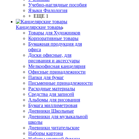
Учебно-наглядные пособия
Языки Филология
+ ЕЩЕ 1
Канцелярские товары
Товары для Художников
Корпоративные товары
Бумажная продукция для
офиса
Доски офисные, для
рисования и аксессуары
Мелкоофисная канцелярия
Офисные принадлежности
Папки для бумаг
Письменные принадлежности
Расходные материалы
Средства для записей
Альбомы для рисования
Бумага миллиметровая
Дневники Школьные
Дневники для музыкальной
школы
Дневники читательские
Наборы картона
Наборы цветной бумаги