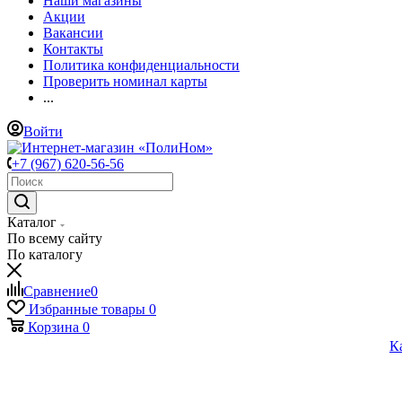
Наши магазины
Акции
Вакансии
Контакты
Политика конфиденциальности
Проверить номинал карты
...
Войти
+7 (967) 620-56-56
Каталог
По всему сайту
По каталогу
Сравнение
0
Избранные товары
0
Корзина
0
К