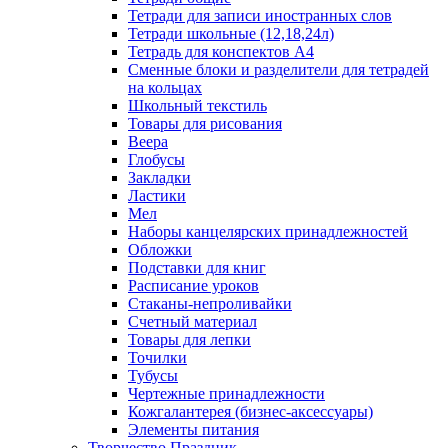
Тетради для записи иностранных слов
Тетради школьные (12,18,24л)
Тетрадь для конспектов А4
Сменные блоки и разделители для тетрадей
на кольцах
Школьный текстиль
Товары для рисования
Веера
Глобусы
Закладки
Ластики
Мел
Наборы канцелярских принадлежностей
Обложки
Подставки для книг
Расписание уроков
Стаканы-непроливайки
Счетный материал
Товары для лепки
Точилки
Тубусы
Чертежные принадлежности
Кожгалантерея (бизнес-аксессуары)
Элементы питания
Творчество Праздник