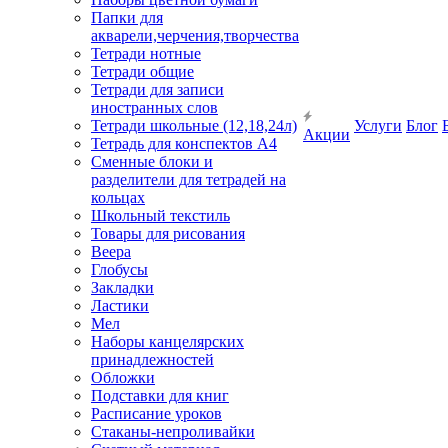
Папки для
акварели,черчения,творчества
Тетради нотные
Тетради общие
Тетради для записи
иностранных слов
Тетради школьные (12,18,24л)
Услуги
Блог
Акции
Тетрадь для конспектов А4
Сменные блоки и
разделители для тетрадей на
кольцах
Школьный текстиль
Товары для рисования
Веера
Глобусы
Закладки
Ластики
Мел
Наборы канцелярских
принадлежностей
Обложки
Подставки для книг
Расписание уроков
Стаканы-непроливайки