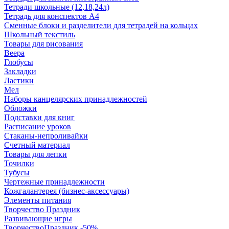
Тетради школьные (12,18,24л)
Тетрадь для конспектов А4
Сменные блоки и разделители для тетрадей на кольцах
Школьный текстиль
Товары для рисования
Веера
Глобусы
Закладки
Ластики
Мел
Наборы канцелярских принадлежностей
Обложки
Подставки для книг
Расписание уроков
Стаканы-непроливайки
Счетный материал
Товары для лепки
Точилки
Тубусы
Чертежные принадлежности
Кожгалантерея (бизнес-аксессуары)
Элементы питания
Творчество Праздник
Развивающие игры
ТворчествоПраздник -50%