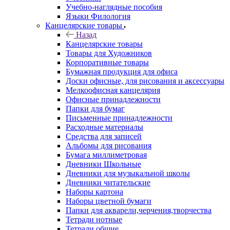
Учебно-наглядные пособия
Языки Филология
Канцелярские товары
Назад
Канцелярские товары
Товары для Художников
Корпоративные товары
Бумажная продукция для офиса
Доски офисные, для рисования и аксессуары
Мелкоофисная канцелярия
Офисные принадлежности
Папки для бумаг
Письменные принадлежности
Расходные материалы
Средства для записей
Альбомы для рисования
Бумага миллиметровая
Дневники Школьные
Дневники для музыкальной школы
Дневники читательские
Наборы картона
Наборы цветной бумаги
Папки для акварели,черчения,творчества
Тетради нотные
Тетради общие