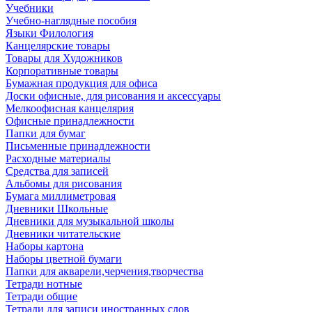
Учебники
Учебно-наглядные пособия
Языки Филология
Канцелярские товары
Товары для Художников
Корпоративные товары
Бумажная продукция для офиса
Доски офисные, для рисования и аксессуары
Мелкоофисная канцелярия
Офисные принадлежности
Папки для бумаг
Письменные принадлежности
Расходные материалы
Средства для записей
Альбомы для рисования
Бумага миллиметровая
Дневники Школьные
Дневники для музыкальной школы
Дневники читательские
Наборы картона
Наборы цветной бумаги
Папки для акварели,черчения,творчества
Тетради нотные
Тетради общие
Тетради для записи иностранных слов