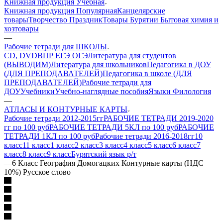
Книжная продукция Учебная
Книжная продукция Популярная
Канцелярские
товары
Творчество Праздник
Товары Бурятии
Бытовая химия и
хозтовары
—
Рабочие тетради для ШКОЛЫ
CD, DVD
ВПР ЕГЭ ОГЭ
Литература для студентов
(ВЫВОДИМ)
Литература для школьников
Педагогика в ДОУ
(ДЛЯ ПРЕПОДАВАТЕЛЕЙ)
Педагогика в школе (ДЛЯ
ПРЕПОДАВАТЕЛЕЙ)
Рабочие тетради для
ДОУ
Учебники
Учебно-наглядные пособия
Языки Филология
—
АТЛАСЫ И КОНТУРНЫЕ КАРТЫ
Рабочие тетради 2012-2015гг
РАБОЧИЕ ТЕТРАДИ 2019-2020
гг по 100 руб
РАБОЧИЕ ТЕТРАДИ 5КЛ по 100 руб
РАБОЧИЕ
ТЕТРАДИ 1КЛ по 100 руб
Рабочие тетради 2016-2018гг
10
класс
11 класс
1 класс
2 класс
3 класс
4 класс
5 класс
6 класс
7
класс
8 класс
9 класс
Бурятский язык р/т
—
6 Класс География Домогацких Контурные карты (НДС
10%) Русское слово