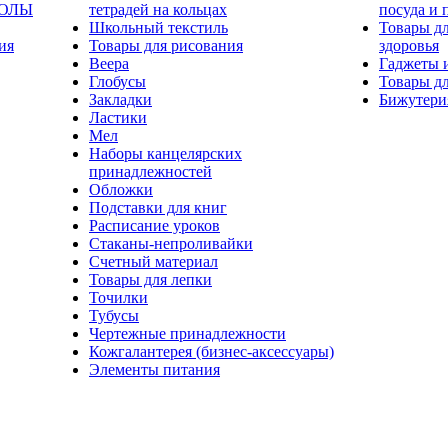
КОЛЫ
тетрадей на кольцах
посуда и 
Школьный текстиль
Товары дл
ия
Товары для рисования
здоровья
Веера
Гаджеты 
Глобусы
Товары дл
Закладки
Бижутери
Ластики
Мел
Наборы канцелярских
принадлежностей
Обложки
Подставки для книг
Расписание уроков
Стаканы-непроливайки
Счетный материал
Товары для лепки
Точилки
Тубусы
Чертежные принадлежности
Кожгалантерея (бизнес-аксессуары)
Элементы питания