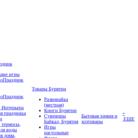
аздник
щие игры
воПраздник
Товары Бурятии
воПраздник
Развивайка
(местная)
 Интерьера
Книги Бурятии
я праздника
+
Сувениры
Бытовая химия и
и
ЕЩЕ
Байкал, Бурятия
хозтовары
 термосы,
Игры
для воды
настольные
я дома,