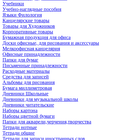
Учебники
Учебно-наглядные пособия
Языки Филология
Канцелярские товары
Товары для Художников
Корпоративные товары
Бумажная продукция для офиса
Доски офисные, для рисования и аксессуары
Мелкоофисная канцелярия
Офисные принадлежности
Папки для бумаг
Письменные принадлежности
Расходные материалы
Средства для записей
Альбомы для рисования
Бумага миллиметровая
Дневники Школьные
Дневники для музыкальной школы
Дневники читательские
Наборы картона
Наборы цветной бумаги
Папки для акварели,черчения,творчества
Тетради нотные
Тетради общие
Тетради для записи иностранных слов