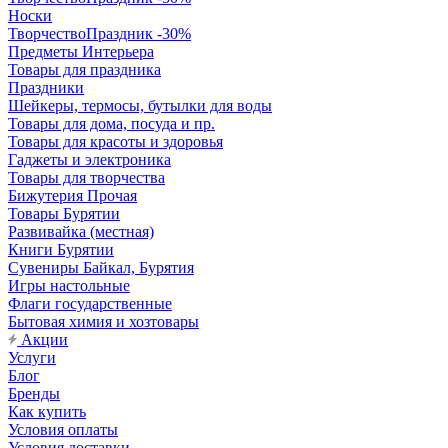
Носки
ТворчествоПраздник -30%
Предметы Интерьера
Товары для праздника
Праздники
Шейкеры, термосы, бутылки для воды
Товары для дома, посуда и пр.
Товары для красоты и здоровья
Гаджеты и электроника
Товары для творчества
Бижутерия Прочая
Товары Бурятии
Развивайка (местная)
Книги Бурятии
Сувениры Байкал, Бурятия
Игры настольные
Флаги государственные
Бытовая химия и хозтовары
Акции
Услуги
Блог
Бренды
Как купить
Условия оплаты
Условия доставки