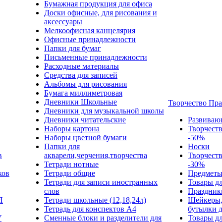
Бумажная продукция для офиса
Доски офисные, для рисования и
аксессуары
Мелкоофисная канцелярия
Офисные принадлежности
Папки для бумаг
Письменные принадлежности
Расходные материалы
Средства для записей
Альбомы для рисования
Бумага миллиметровая
Дневники Школьные
Творчество Пр
Дневники для музыкальной школы
Дневники читательские
Развиваю
Наборы картона
Творчест
Наборы цветной бумаги
-50%
Папки для
Носки
в
акварели,черчения,творчества
Творчест
Тетради нотные
-30%
ков
Тетради общие
Предметы
Тетради для записи иностранных
Товары дл
слов
Праздник
Я
Тетради школьные (12,18,24л)
Шейкеры,
Тетрадь для конспектов А4
бутылки 
У
Сменные блоки и разделители для
Товары дл