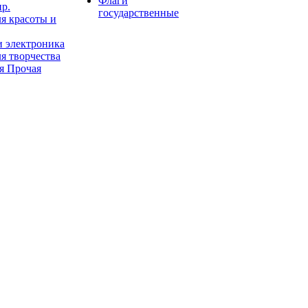
Флаги
пр.
государственные
я красоты и
и электроника
я творчества
я Прочая