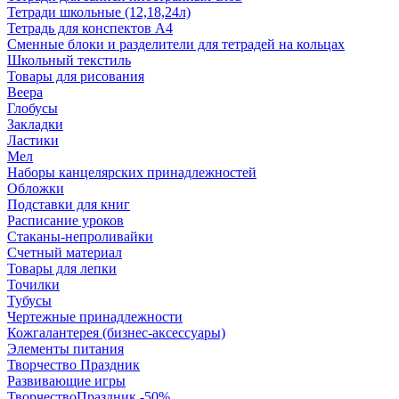
Тетради школьные (12,18,24л)
Тетрадь для конспектов А4
Сменные блоки и разделители для тетрадей на кольцах
Школьный текстиль
Товары для рисования
Веера
Глобусы
Закладки
Ластики
Мел
Наборы канцелярских принадлежностей
Обложки
Подставки для книг
Расписание уроков
Стаканы-непроливайки
Счетный материал
Товары для лепки
Точилки
Тубусы
Чертежные принадлежности
Кожгалантерея (бизнес-аксессуары)
Элементы питания
Творчество Праздник
Развивающие игры
ТворчествоПраздник -50%