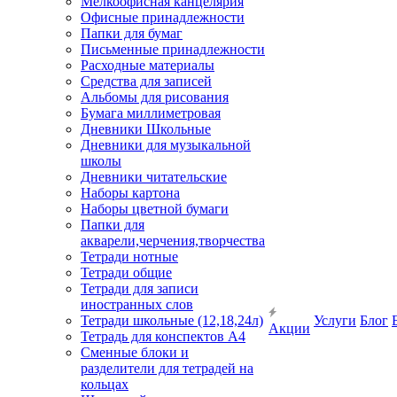
Мелкоофисная канцелярия
Офисные принадлежности
Папки для бумаг
Письменные принадлежности
Расходные материалы
Средства для записей
Альбомы для рисования
Бумага миллиметровая
Дневники Школьные
Дневники для музыкальной
школы
Дневники читательские
Наборы картона
Наборы цветной бумаги
Папки для
акварели,черчения,творчества
Тетради нотные
Тетради общие
Тетради для записи
иностранных слов
Тетради школьные (12,18,24л)
Услуги
Блог
Акции
Тетрадь для конспектов А4
Сменные блоки и
разделители для тетрадей на
кольцах