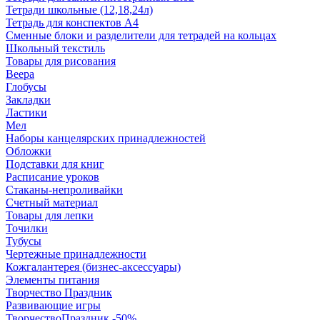
Тетради школьные (12,18,24л)
Тетрадь для конспектов А4
Сменные блоки и разделители для тетрадей на кольцах
Школьный текстиль
Товары для рисования
Веера
Глобусы
Закладки
Ластики
Мел
Наборы канцелярских принадлежностей
Обложки
Подставки для книг
Расписание уроков
Стаканы-непроливайки
Счетный материал
Товары для лепки
Точилки
Тубусы
Чертежные принадлежности
Кожгалантерея (бизнес-аксессуары)
Элементы питания
Творчество Праздник
Развивающие игры
ТворчествоПраздник -50%