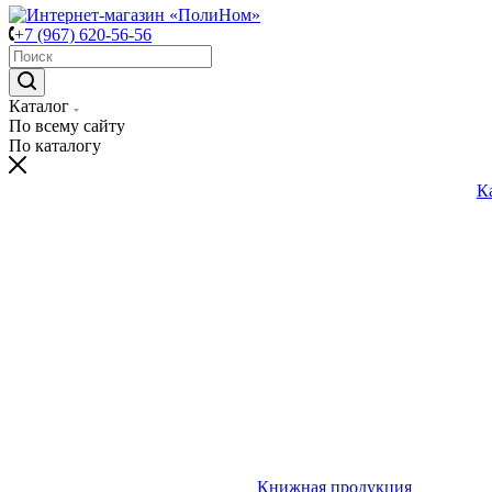
+7 (967) 620-56-56
Каталог
По всему сайту
По каталогу
К
Книжная продукция