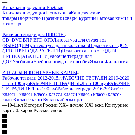
—
Книжная продукция Учебная
Книжная продукция Популярная
Канцелярские
товары
Творчество Праздник
Товары Бурятии
Бытовая химия и
хозтовары
—
Рабочие тетради для ШКОЛЫ
CD, DVD
ВПР ЕГЭ ОГЭ
Литература для студентов
(ВЫВОДИМ)
Литература для школьников
Педагогика в ДОУ
(ДЛЯ ПРЕПОДАВАТЕЛЕЙ)
Педагогика в школе (ДЛЯ
ПРЕПОДАВАТЕЛЕЙ)
Рабочие тетради для
ДОУ
Учебники
Учебно-наглядные пособия
Языки Филология
—
АТЛАСЫ И КОНТУРНЫЕ КАРТЫ
Рабочие тетради 2012-2015гг
РАБОЧИЕ ТЕТРАДИ 2019-2020
гг по 100 руб
РАБОЧИЕ ТЕТРАДИ 5КЛ по 100 руб
РАБОЧИЕ
ТЕТРАДИ 1КЛ по 100 руб
Рабочие тетради 2016-2018гг
10
класс
11 класс
1 класс
2 класс
3 класс
4 класс
5 класс
6 класс
7
класс
8 класс
9 класс
Бурятский язык р/т
—
10-11кл История России XX– начало XXI века Контурные
карты Захаров Русское слово