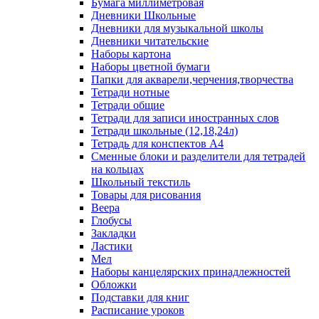
Бумага миллиметровая
Дневники Школьные
Дневники для музыкальной школы
Дневники читательские
Наборы картона
Наборы цветной бумаги
Папки для акварели,черчения,творчества
Тетради нотные
Тетради общие
Тетради для записи иностранных слов
Тетради школьные (12,18,24л)
Тетрадь для конспектов А4
Сменные блоки и разделители для тетрадей
на кольцах
Школьный текстиль
Товары для рисования
Веера
Глобусы
Закладки
Ластики
Мел
Наборы канцелярских принадлежностей
Обложки
Подставки для книг
Расписание уроков