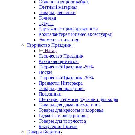
Стаканы-непроливайки
Счетный материал
Товары для лепки
Точилки
Тубусы
Чертежные принадлежности
Кожгалантерея (бизнес-аксессуары)
Элементы питания
Творчество Праздник
Назад
Творчество Праздник
Развивающие игры
ТворчествоПраздник -50%
Носки
ТворчествоПраздник -30%
Предметы Интерьера
Товары для праздника
Праздники
Шейкеры, термосы, бутылки для воды
Товары для дома, посуда и пр.
Товары для красоты и здоровья
Гаджеты и электроника
Товары для творчества
Бижутерия Прочая
Товары Бурятии