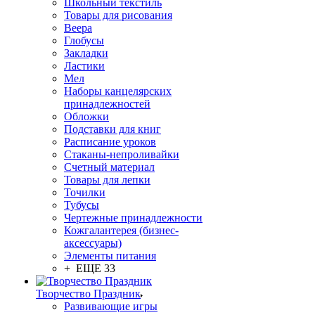
Школьный текстиль
Товары для рисования
Веера
Глобусы
Закладки
Ластики
Мел
Наборы канцелярских
принадлежностей
Обложки
Подставки для книг
Расписание уроков
Стаканы-непроливайки
Счетный материал
Товары для лепки
Точилки
Тубусы
Чертежные принадлежности
Кожгалантерея (бизнес-
аксессуары)
Элементы питания
+ ЕЩЕ 33
Творчество Праздник
Развивающие игры