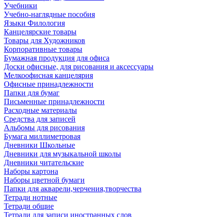
Учебники
Учебно-наглядные пособия
Языки Филология
Канцелярские товары
Товары для Художников
Корпоративные товары
Бумажная продукция для офиса
Доски офисные, для рисования и аксессуары
Мелкоофисная канцелярия
Офисные принадлежности
Папки для бумаг
Письменные принадлежности
Расходные материалы
Средства для записей
Альбомы для рисования
Бумага миллиметровая
Дневники Школьные
Дневники для музыкальной школы
Дневники читательские
Наборы картона
Наборы цветной бумаги
Папки для акварели,черчения,творчества
Тетради нотные
Тетради общие
Тетради для записи иностранных слов