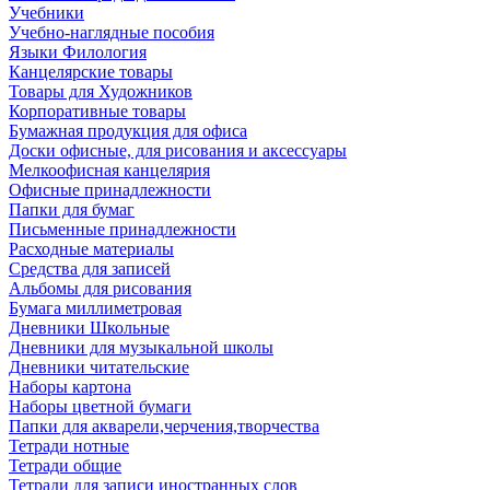
Учебники
Учебно-наглядные пособия
Языки Филология
Канцелярские товары
Товары для Художников
Корпоративные товары
Бумажная продукция для офиса
Доски офисные, для рисования и аксессуары
Мелкоофисная канцелярия
Офисные принадлежности
Папки для бумаг
Письменные принадлежности
Расходные материалы
Средства для записей
Альбомы для рисования
Бумага миллиметровая
Дневники Школьные
Дневники для музыкальной школы
Дневники читательские
Наборы картона
Наборы цветной бумаги
Папки для акварели,черчения,творчества
Тетради нотные
Тетради общие
Тетради для записи иностранных слов