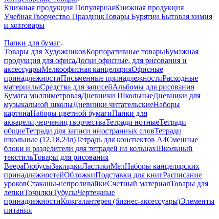
Книжная продукция Популярная
Книжная продукция
Учебная
Творчество Праздник
Товары Бурятии
Бытовая химия
и хозтовары
—
Папки для бумаг
Товары для Художников
Корпоративные товары
Бумажная
продукция для офиса
Доски офисные, для рисования и
аксессуары
Мелкоофисная канцелярия
Офисные
принадлежности
Письменные принадлежности
Расходные
материалы
Средства для записей
Альбомы для рисования
Бумага миллиметровая
Дневники Школьные
Дневники для
музыкальной школы
Дневники читательские
Наборы
картона
Наборы цветной бумаги
Папки для
акварели,черчения,творчества
Тетради нотные
Тетради
общие
Тетради для записи иностранных слов
Тетради
школьные (12,18,24л)
Тетрадь для конспектов А4
Сменные
блоки и разделители для тетрадей на кольцах
Школьный
текстиль
Товары для рисования
Веера
Глобусы
Закладки
Ластики
Мел
Наборы канцелярских
принадлежностей
Обложки
Подставки для книг
Расписание
уроков
Стаканы-непроливайки
Счетный материал
Товары для
лепки
Точилки
Тубусы
Чертежные
принадлежности
Кожгалантерея (бизнес-аксессуары)
Элементы
питания
—