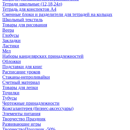
Тетради школьные (12,18,24л)
Тетрадь для конспектов А4
Сменные блоки и разделители для тетрадей на кольцах
Школьный текстиль
Товары для рисования
Веера
Глобусы
Закладки
Ластики
Мел
Наборы канцелярских принадлежностей
Обложки
Подставки для книг
Расписание уроков
Стаканы-непроливайки
Счетный материал
Товары для лепки
Точилки
Тубусы
Чертежные принадлежности
Кожгалантерея (бизнес-аксессуары)
Элементы питания
Творчество Праздник
Развивающие игры
ТворчествоПраздник -50%