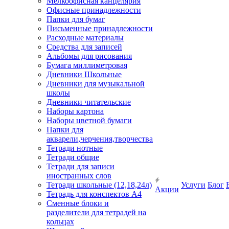
Мелкоофисная канцелярия
Офисные принадлежности
Папки для бумаг
Письменные принадлежности
Расходные материалы
Средства для записей
Альбомы для рисования
Бумага миллиметровая
Дневники Школьные
Дневники для музыкальной
школы
Дневники читательские
Наборы картона
Наборы цветной бумаги
Папки для
акварели,черчения,творчества
Тетради нотные
Тетради общие
Тетради для записи
иностранных слов
Тетради школьные (12,18,24л)
Услуги
Блог
Акции
Тетрадь для конспектов А4
Сменные блоки и
разделители для тетрадей на
кольцах