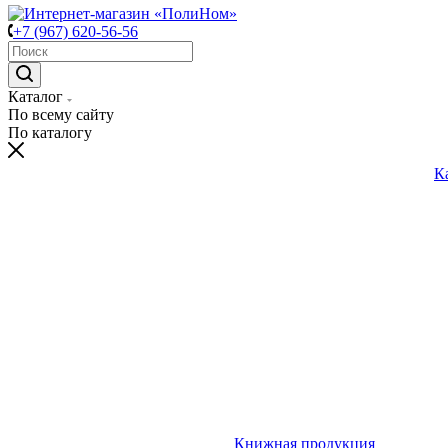
+7 (967) 620-56-56
Каталог
По всему сайту
По каталогу
К
Книжная продукция