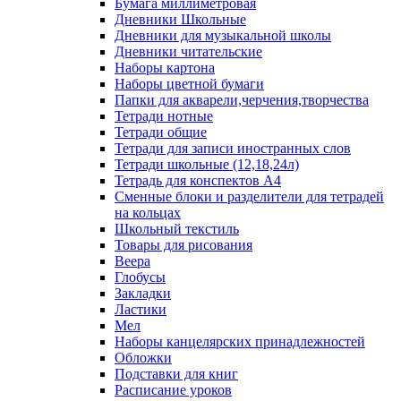
Бумага миллиметровая
Дневники Школьные
Дневники для музыкальной школы
Дневники читательские
Наборы картона
Наборы цветной бумаги
Папки для акварели,черчения,творчества
Тетради нотные
Тетради общие
Тетради для записи иностранных слов
Тетради школьные (12,18,24л)
Тетрадь для конспектов А4
Сменные блоки и разделители для тетрадей
на кольцах
Школьный текстиль
Товары для рисования
Веера
Глобусы
Закладки
Ластики
Мел
Наборы канцелярских принадлежностей
Обложки
Подставки для книг
Расписание уроков