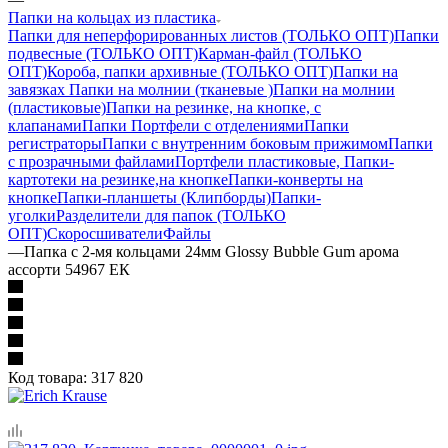
Папки на кольцах из пластика
Папки для неперфорированных листов (ТОЛЬКО ОПТ)
Папки
подвесные (ТОЛЬКО ОПТ)
Карман-файл (ТОЛЬКО
ОПТ)
Короба, папки архивные (ТОЛЬКО ОПТ)
Папки на
завязках
Папки на молнии (тканевые )
Папки на молнии
(пластиковые)
Папки на резинке, на кнопке, с
клапанами
Папки Портфели с отделениями
Папки
регистраторы
Папки с внутренним боковым прижимом
Папки
с прозрачными файлами
Портфели пластиковые, Папки-
картотеки на резинке,на кнопке
Папки-конверты на
кнопке
Папки-планшеты (Клипборды)
Папки-
уголки
Разделители для папок (ТОЛЬКО
ОПТ)
Скоросшиватели
Файлы
—
Папка с 2-мя кольцами 24мм Glossy Bubble Gum арома
ассорти 54967 ЕК
Код товара:
317 820