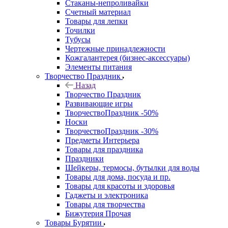
Стаканы-непроливайки
Счетный материал
Товары для лепки
Точилки
Тубусы
Чертежные принадлежности
Кожгалантерея (бизнес-аксессуары)
Элементы питания
Творчество Праздник
Назад
Творчество Праздник
Развивающие игры
ТворчествоПраздник -50%
Носки
ТворчествоПраздник -30%
Предметы Интерьера
Товары для праздника
Праздники
Шейкеры, термосы, бутылки для воды
Товары для дома, посуда и пр.
Товары для красоты и здоровья
Гаджеты и электроника
Товары для творчества
Бижутерия Прочая
Товары Бурятии