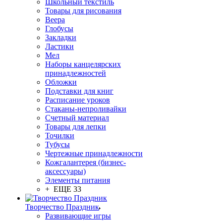
Школьный текстиль
Товары для рисования
Веера
Глобусы
Закладки
Ластики
Мел
Наборы канцелярских
принадлежностей
Обложки
Подставки для книг
Расписание уроков
Стаканы-непроливайки
Счетный материал
Товары для лепки
Точилки
Тубусы
Чертежные принадлежности
Кожгалантерея (бизнес-
аксессуары)
Элементы питания
+ ЕЩЕ 33
Творчество Праздник
Развивающие игры