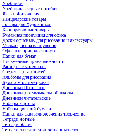
Учебники
Учебно-наглядные пособия
Языки Филология
Канцелярские товары
Товары для Художников
Корпоративные товары
Бумажная продукция для офиса
Доски офисные, для рисования и аксессуары
Мелкоофисная канцелярия
Офисные принадлежности
Папки для бумаг
Письменные принадлежности
Расходные материалы
Средства для записей
Альбомы для рисования
Бумага миллиметровая
Дневники Школьные
Дневники для музыкальной школы
Дневники читательские
Наборы картона
Наборы цветной бумаги
Папки для акварели,черчения,творчества
Тетради нотные
Тетради общие
Тетради для записи иностранных слов