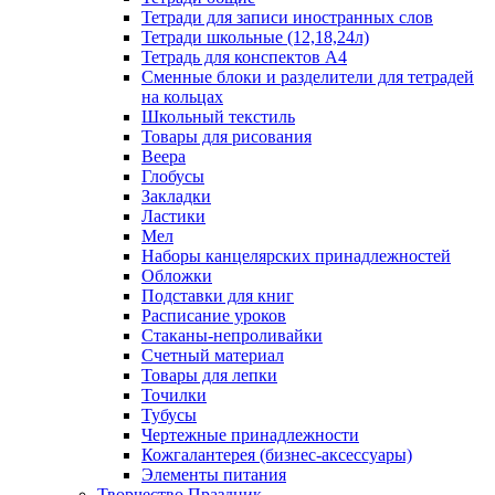
Тетради для записи иностранных слов
Тетради школьные (12,18,24л)
Тетрадь для конспектов А4
Сменные блоки и разделители для тетрадей
на кольцах
Школьный текстиль
Товары для рисования
Веера
Глобусы
Закладки
Ластики
Мел
Наборы канцелярских принадлежностей
Обложки
Подставки для книг
Расписание уроков
Стаканы-непроливайки
Счетный материал
Товары для лепки
Точилки
Тубусы
Чертежные принадлежности
Кожгалантерея (бизнес-аксессуары)
Элементы питания
Творчество Праздник