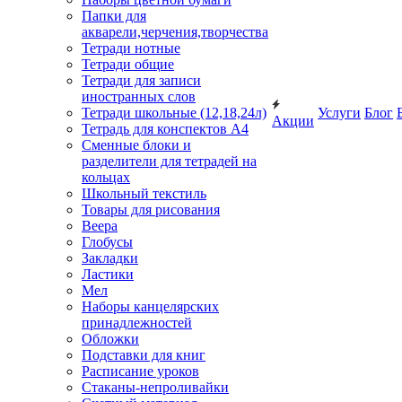
Папки для
акварели,черчения,творчества
Тетради нотные
Тетради общие
Тетради для записи
иностранных слов
Тетради школьные (12,18,24л)
Услуги
Блог
Акции
Тетрадь для конспектов А4
Сменные блоки и
разделители для тетрадей на
кольцах
Школьный текстиль
Товары для рисования
Веера
Глобусы
Закладки
Ластики
Мел
Наборы канцелярских
принадлежностей
Обложки
Подставки для книг
Расписание уроков
Стаканы-непроливайки