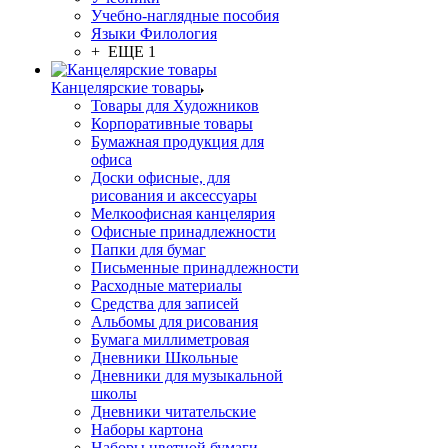
Учебно-наглядные пособия
Языки Филология
+ ЕЩЕ 1
Канцелярские товары
Товары для Художников
Корпоративные товары
Бумажная продукция для
офиса
Доски офисные, для
рисования и аксессуары
Мелкоофисная канцелярия
Офисные принадлежности
Папки для бумаг
Письменные принадлежности
Расходные материалы
Средства для записей
Альбомы для рисования
Бумага миллиметровая
Дневники Школьные
Дневники для музыкальной
школы
Дневники читательские
Наборы картона
Наборы цветной бумаги