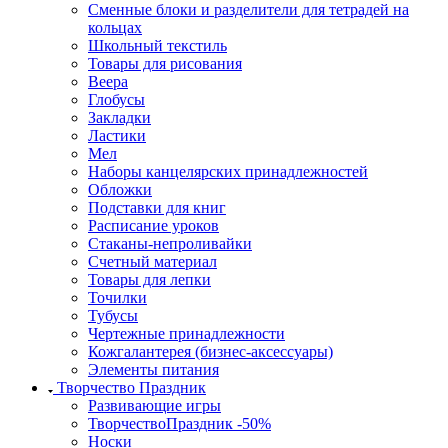
Сменные блоки и разделители для тетрадей на
кольцах
Школьный текстиль
Товары для рисования
Веера
Глобусы
Закладки
Ластики
Мел
Наборы канцелярских принадлежностей
Обложки
Подставки для книг
Расписание уроков
Стаканы-непроливайки
Счетный материал
Товары для лепки
Точилки
Тубусы
Чертежные принадлежности
Кожгалантерея (бизнес-аксессуары)
Элементы питания
Творчество Праздник
Развивающие игры
ТворчествоПраздник -50%
Носки