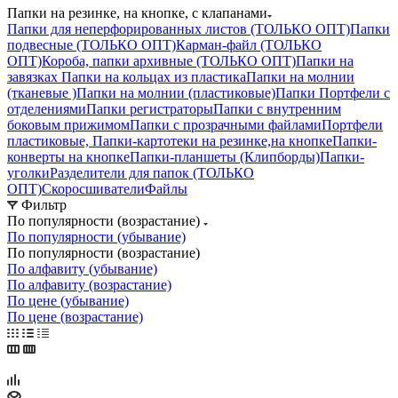
Папки на резинке, на кнопке, с клапанами
Папки для неперфорированных листов (ТОЛЬКО ОПТ)
Папки
подвесные (ТОЛЬКО ОПТ)
Карман-файл (ТОЛЬКО
ОПТ)
Короба, папки архивные (ТОЛЬКО ОПТ)
Папки на
завязках
Папки на кольцах из пластика
Папки на молнии
(тканевые )
Папки на молнии (пластиковые)
Папки Портфели с
отделениями
Папки регистраторы
Папки с внутренним
боковым прижимом
Папки с прозрачными файлами
Портфели
пластиковые, Папки-картотеки на резинке,на кнопке
Папки-
конверты на кнопке
Папки-планшеты (Клипборды)
Папки-
уголки
Разделители для папок (ТОЛЬКО
ОПТ)
Скоросшиватели
Файлы
Фильтр
По популярности (возрастание)
По популярности (убывание)
По популярности (возрастание)
По алфавиту (убывание)
По алфавиту (возрастание)
По цене (убывание)
По цене (возрастание)