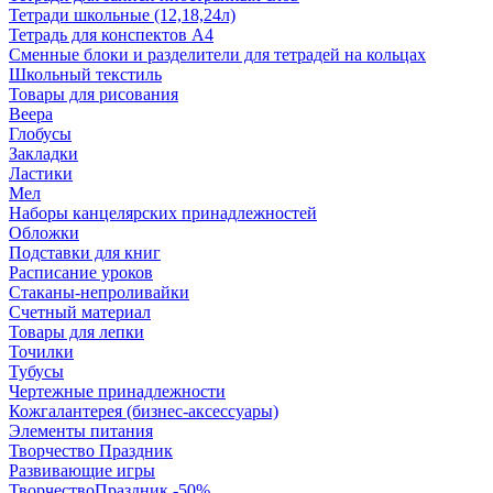
Тетради школьные (12,18,24л)
Тетрадь для конспектов А4
Сменные блоки и разделители для тетрадей на кольцах
Школьный текстиль
Товары для рисования
Веера
Глобусы
Закладки
Ластики
Мел
Наборы канцелярских принадлежностей
Обложки
Подставки для книг
Расписание уроков
Стаканы-непроливайки
Счетный материал
Товары для лепки
Точилки
Тубусы
Чертежные принадлежности
Кожгалантерея (бизнес-аксессуары)
Элементы питания
Творчество Праздник
Развивающие игры
ТворчествоПраздник -50%