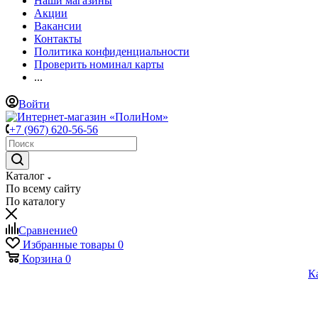
Наши магазины
Акции
Вакансии
Контакты
Политика конфиденциальности
Проверить номинал карты
...
Войти
+7 (967) 620-56-56
Каталог
По всему сайту
По каталогу
Сравнение
0
Избранные товары
0
Корзина
0
К