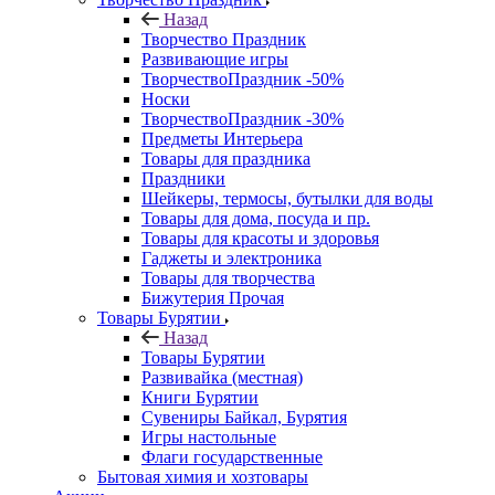
Назад
Творчество Праздник
Развивающие игры
ТворчествоПраздник -50%
Носки
ТворчествоПраздник -30%
Предметы Интерьера
Товары для праздника
Праздники
Шейкеры, термосы, бутылки для воды
Товары для дома, посуда и пр.
Товары для красоты и здоровья
Гаджеты и электроника
Товары для творчества
Бижутерия Прочая
Товары Бурятии
Назад
Товары Бурятии
Развивайка (местная)
Книги Бурятии
Сувениры Байкал, Бурятия
Игры настольные
Флаги государственные
Бытовая химия и хозтовары