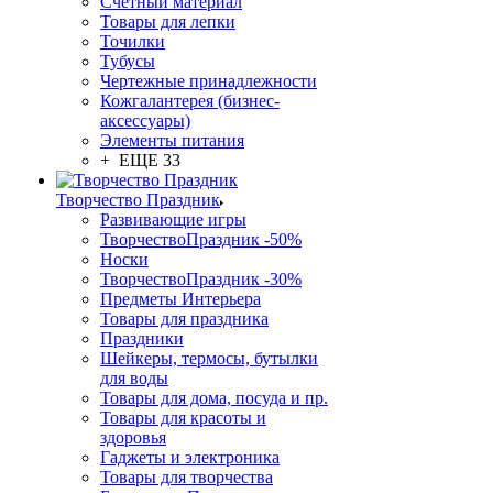
Счетный материал
Товары для лепки
Точилки
Тубусы
Чертежные принадлежности
Кожгалантерея (бизнес-
аксессуары)
Элементы питания
+ ЕЩЕ 33
Творчество Праздник
Развивающие игры
ТворчествоПраздник -50%
Носки
ТворчествоПраздник -30%
Предметы Интерьера
Товары для праздника
Праздники
Шейкеры, термосы, бутылки
для воды
Товары для дома, посуда и пр.
Товары для красоты и
здоровья
Гаджеты и электроника
Товары для творчества