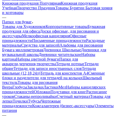
Книжная продукция Популярная
Книжная продукция
Учебная
Творчество Праздник
Товары Бурятии
Бытовая химия
и хозтовары
—
Папки для бумаг
Товары для Художников
Корпоративные товары
Бумажная
продукция для офиса
Доски офисные, для рисования и
аксессуары
Мелкоофисная канцелярия
Офисные
принадлежности
Письменные принадлежности
Расходные
материалы
Средства для записей
Альбомы для рисования
Бумага миллиметровая
Дневники Школьные
Дневники для
музыкальной школы
Дневники читательские
Наборы
картона
Наборы цветной бумаги
Папки для
акварели,черчения,творчества
Тетради нотные
Тетради
общие
Тетради для записи иностранных слов
Тетради
школьные (12,18,24л)
Тетрадь для конспектов А4
Сменные
блоки и разделители для тетрадей на кольцах
Школьный
текстиль
Товары для рисования
Веера
Глобусы
Закладки
Ластики
Мел
Наборы канцелярских
принадлежностей
Обложки
Подставки для книг
Расписание
уроков
Стаканы-непроливайки
Счетный материал
Товары для
лепки
Точилки
Тубусы
Чертежные
принадлежности
Кожгалантерея (бизнес-аксессуары)
Элементы
питания
—