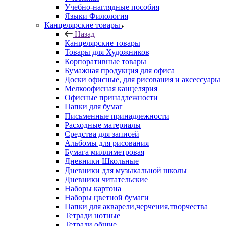
Учебно-наглядные пособия
Языки Филология
Канцелярские товары
Назад
Канцелярские товары
Товары для Художников
Корпоративные товары
Бумажная продукция для офиса
Доски офисные, для рисования и аксессуары
Мелкоофисная канцелярия
Офисные принадлежности
Папки для бумаг
Письменные принадлежности
Расходные материалы
Средства для записей
Альбомы для рисования
Бумага миллиметровая
Дневники Школьные
Дневники для музыкальной школы
Дневники читательские
Наборы картона
Наборы цветной бумаги
Папки для акварели,черчения,творчества
Тетради нотные
Тетради общие