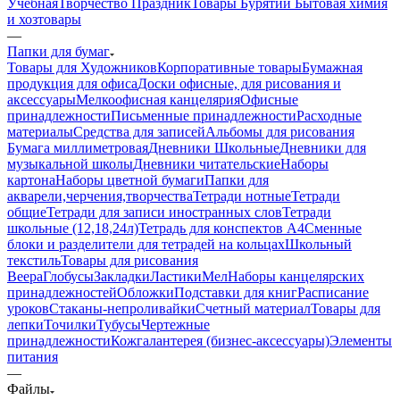
Учебная
Творчество Праздник
Товары Бурятии
Бытовая химия
и хозтовары
—
Папки для бумаг
Товары для Художников
Корпоративные товары
Бумажная
продукция для офиса
Доски офисные, для рисования и
аксессуары
Мелкоофисная канцелярия
Офисные
принадлежности
Письменные принадлежности
Расходные
материалы
Средства для записей
Альбомы для рисования
Бумага миллиметровая
Дневники Школьные
Дневники для
музыкальной школы
Дневники читательские
Наборы
картона
Наборы цветной бумаги
Папки для
акварели,черчения,творчества
Тетради нотные
Тетради
общие
Тетради для записи иностранных слов
Тетради
школьные (12,18,24л)
Тетрадь для конспектов А4
Сменные
блоки и разделители для тетрадей на кольцах
Школьный
текстиль
Товары для рисования
Веера
Глобусы
Закладки
Ластики
Мел
Наборы канцелярских
принадлежностей
Обложки
Подставки для книг
Расписание
уроков
Стаканы-непроливайки
Счетный материал
Товары для
лепки
Точилки
Тубусы
Чертежные
принадлежности
Кожгалантерея (бизнес-аксессуары)
Элементы
питания
—
Файлы