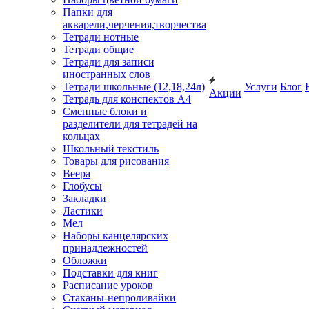
Папки для
акварели,черчения,творчества
Тетради нотные
Тетради общие
Тетради для записи
иностранных слов
Тетради школьные (12,18,24л)
Услуги
Блог
Акции
Тетрадь для конспектов А4
Сменные блоки и
разделители для тетрадей на
кольцах
Школьный текстиль
Товары для рисования
Веера
Глобусы
Закладки
Ластики
Мел
Наборы канцелярских
принадлежностей
Обложки
Подставки для книг
Расписание уроков
Стаканы-непроливайки