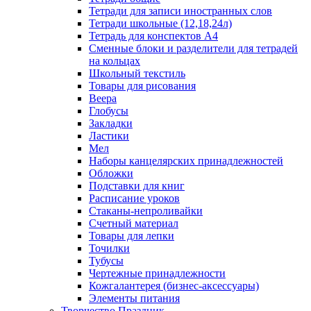
Тетради для записи иностранных слов
Тетради школьные (12,18,24л)
Тетрадь для конспектов А4
Сменные блоки и разделители для тетрадей
на кольцах
Школьный текстиль
Товары для рисования
Веера
Глобусы
Закладки
Ластики
Мел
Наборы канцелярских принадлежностей
Обложки
Подставки для книг
Расписание уроков
Стаканы-непроливайки
Счетный материал
Товары для лепки
Точилки
Тубусы
Чертежные принадлежности
Кожгалантерея (бизнес-аксессуары)
Элементы питания
Творчество Праздник