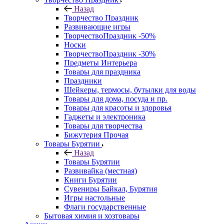
Назад
Творчество Праздник
Развивающие игры
ТворчествоПраздник -50%
Носки
ТворчествоПраздник -30%
Предметы Интерьера
Товары для праздника
Праздники
Шейкеры, термосы, бутылки для воды
Товары для дома, посуда и пр.
Товары для красоты и здоровья
Гаджеты и электроника
Товары для творчества
Бижутерия Прочая
Товары Бурятии
Назад
Товары Бурятии
Развивайка (местная)
Книги Бурятии
Сувениры Байкал, Бурятия
Игры настольные
Флаги государственные
Бытовая химия и хозтовары