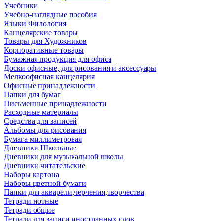
Учебники
Учебно-наглядные пособия
Языки Филология
Канцелярские товары
Товары для Художников
Корпоративные товары
Бумажная продукция для офиса
Доски офисные, для рисования и аксессуары
Мелкоофисная канцелярия
Офисные принадлежности
Папки для бумаг
Письменные принадлежности
Расходные материалы
Средства для записей
Альбомы для рисования
Бумага миллиметровая
Дневники Школьные
Дневники для музыкальной школы
Дневники читательские
Наборы картона
Наборы цветной бумаги
Папки для акварели,черчения,творчества
Тетради нотные
Тетради общие
Тетради для записи иностранных слов