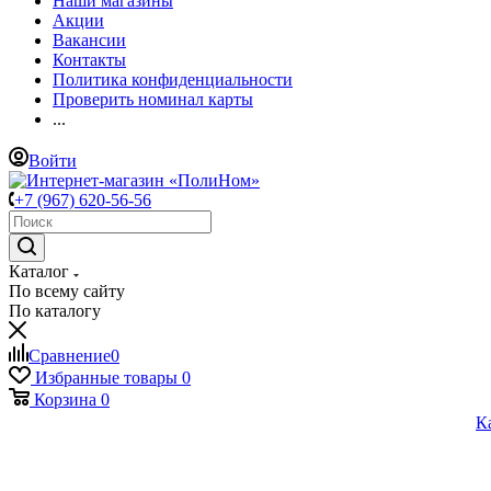
Наши магазины
Акции
Вакансии
Контакты
Политика конфиденциальности
Проверить номинал карты
...
Войти
+7 (967) 620-56-56
Каталог
По всему сайту
По каталогу
Сравнение
0
Избранные товары
0
Корзина
0
К