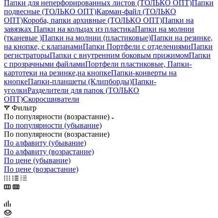
Папки для неперфорированных листов (ТОЛЬКО ОПТ)
Папки
подвесные (ТОЛЬКО ОПТ)
Карман-файл (ТОЛЬКО
ОПТ)
Короба, папки архивные (ТОЛЬКО ОПТ)
Папки на
завязках
Папки на кольцах из пластика
Папки на молнии
(тканевые )
Папки на молнии (пластиковые)
Папки на резинке,
на кнопке, с клапанами
Папки Портфели с отделениями
Папки
регистраторы
Папки с внутренним боковым прижимом
Папки
с прозрачными файлами
Портфели пластиковые, Папки-
картотеки на резинке,на кнопке
Папки-конверты на
кнопке
Папки-планшеты (Клипборды)
Папки-
уголки
Разделители для папок (ТОЛЬКО
ОПТ)
Скоросшиватели
Фильтр
По популярности (возрастание)
По популярности (убывание)
По популярности (возрастание)
По алфавиту (убывание)
По алфавиту (возрастание)
По цене (убывание)
По цене (возрастание)