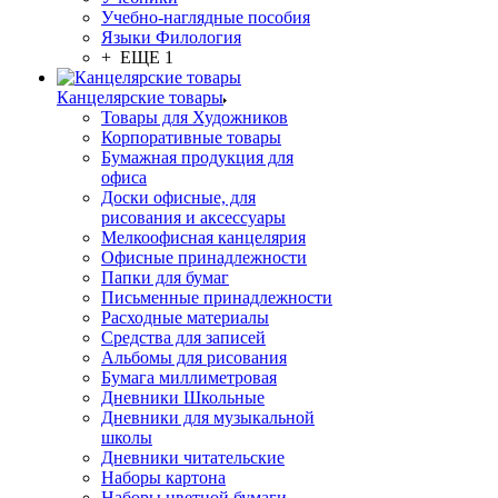
Учебно-наглядные пособия
Языки Филология
+ ЕЩЕ 1
Канцелярские товары
Товары для Художников
Корпоративные товары
Бумажная продукция для
офиса
Доски офисные, для
рисования и аксессуары
Мелкоофисная канцелярия
Офисные принадлежности
Папки для бумаг
Письменные принадлежности
Расходные материалы
Средства для записей
Альбомы для рисования
Бумага миллиметровая
Дневники Школьные
Дневники для музыкальной
школы
Дневники читательские
Наборы картона
Наборы цветной бумаги