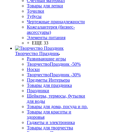
Счетный материал
Товары для лепки
Точилки
Тубусы
Чертежные принадлежности
Кожгалантерея (бизнес-
аксессуары)
Элементы питания
+ ЕЩЕ 33
Творчество Праздник
Развивающие игры
ТворчествоПраздник -50%
Носки
ТворчествоПраздник -30%
Предметы Интерьера
Товары для праздника
Праздники
Шейкеры, термосы, бутылки
для воды
Товары для дома, посуда и пр.
Товары для красоты и
здоровья
Гаджеты и электроника
Товары для творчества