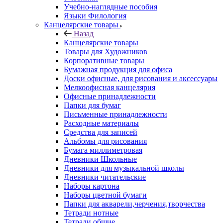
Учебно-наглядные пособия
Языки Филология
Канцелярские товары
Назад
Канцелярские товары
Товары для Художников
Корпоративные товары
Бумажная продукция для офиса
Доски офисные, для рисования и аксессуары
Мелкоофисная канцелярия
Офисные принадлежности
Папки для бумаг
Письменные принадлежности
Расходные материалы
Средства для записей
Альбомы для рисования
Бумага миллиметровая
Дневники Школьные
Дневники для музыкальной школы
Дневники читательские
Наборы картона
Наборы цветной бумаги
Папки для акварели,черчения,творчества
Тетради нотные
Тетради общие