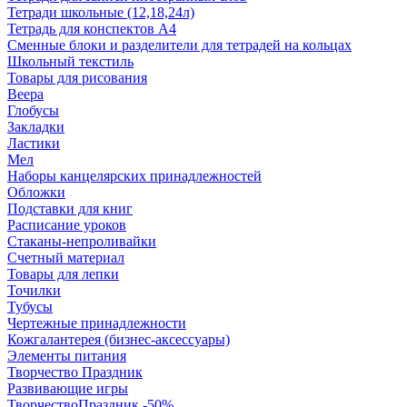
Тетради школьные (12,18,24л)
Тетрадь для конспектов А4
Сменные блоки и разделители для тетрадей на кольцах
Школьный текстиль
Товары для рисования
Веера
Глобусы
Закладки
Ластики
Мел
Наборы канцелярских принадлежностей
Обложки
Подставки для книг
Расписание уроков
Стаканы-непроливайки
Счетный материал
Товары для лепки
Точилки
Тубусы
Чертежные принадлежности
Кожгалантерея (бизнес-аксессуары)
Элементы питания
Творчество Праздник
Развивающие игры
ТворчествоПраздник -50%