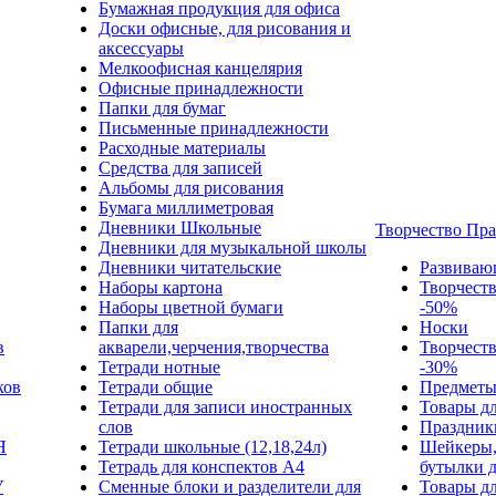
Бумажная продукция для офиса
Доски офисные, для рисования и
аксессуары
Мелкоофисная канцелярия
Офисные принадлежности
Папки для бумаг
Письменные принадлежности
Расходные материалы
Средства для записей
Альбомы для рисования
Бумага миллиметровая
Дневники Школьные
Творчество Пр
Дневники для музыкальной школы
Дневники читательские
Развиваю
Наборы картона
Творчест
Наборы цветной бумаги
-50%
Папки для
Носки
в
акварели,черчения,творчества
Творчест
Тетради нотные
-30%
ков
Тетради общие
Предметы
Тетради для записи иностранных
Товары дл
слов
Праздник
Я
Тетради школьные (12,18,24л)
Шейкеры,
Тетрадь для конспектов А4
бутылки 
У
Сменные блоки и разделители для
Товары дл