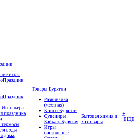
аздник
щие игры
воПраздник
Товары Бурятии
воПраздник
Развивайка
(местная)
 Интерьера
Книги Бурятии
я праздника
+
Сувениры
Бытовая химия и
и
ЕЩЕ
Байкал, Бурятия
хозтовары
 термосы,
Игры
для воды
настольные
я дома,