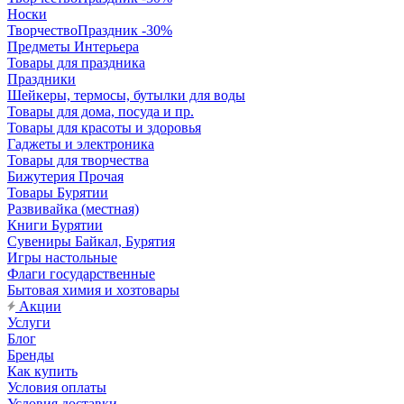
Носки
ТворчествоПраздник -30%
Предметы Интерьера
Товары для праздника
Праздники
Шейкеры, термосы, бутылки для воды
Товары для дома, посуда и пр.
Товары для красоты и здоровья
Гаджеты и электроника
Товары для творчества
Бижутерия Прочая
Товары Бурятии
Развивайка (местная)
Книги Бурятии
Сувениры Байкал, Бурятия
Игры настольные
Флаги государственные
Бытовая химия и хозтовары
Акции
Услуги
Блог
Бренды
Как купить
Условия оплаты
Условия доставки