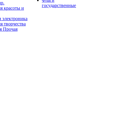
Флаги
пр.
государственные
я красоты и
и электроника
я творчества
я Прочая