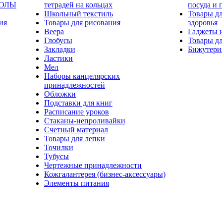
КОЛЫ
тетрадей на кольцах
посуда и 
Школьный текстиль
Товары дл
ия
Товары для рисования
здоровья
Веера
Гаджеты 
Глобусы
Товары дл
Закладки
Бижутери
Ластики
Мел
Наборы канцелярских
принадлежностей
Обложки
Подставки для книг
Расписание уроков
Стаканы-непроливайки
Счетный материал
Товары для лепки
Точилки
Тубусы
Чертежные принадлежности
Кожгалантерея (бизнес-аксессуары)
Элементы питания