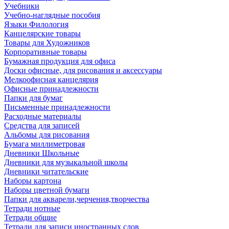
Учебники
Учебно-наглядные пособия
Языки Филология
Канцелярские товары
Товары для Художников
Корпоративные товары
Бумажная продукция для офиса
Доски офисные, для рисования и аксессуары
Мелкоофисная канцелярия
Офисные принадлежности
Папки для бумаг
Письменные принадлежности
Расходные материалы
Средства для записей
Альбомы для рисования
Бумага миллиметровая
Дневники Школьные
Дневники для музыкальной школы
Дневники читательские
Наборы картона
Наборы цветной бумаги
Папки для акварели,черчения,творчества
Тетради нотные
Тетради общие
Тетради для записи иностранных слов