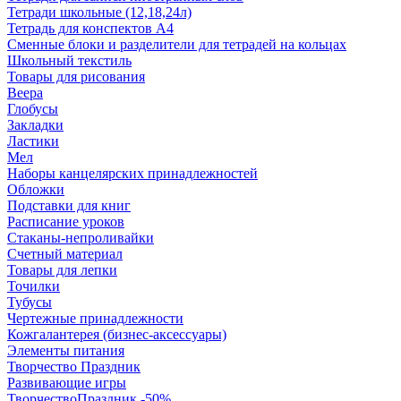
Тетради школьные (12,18,24л)
Тетрадь для конспектов А4
Сменные блоки и разделители для тетрадей на кольцах
Школьный текстиль
Товары для рисования
Веера
Глобусы
Закладки
Ластики
Мел
Наборы канцелярских принадлежностей
Обложки
Подставки для книг
Расписание уроков
Стаканы-непроливайки
Счетный материал
Товары для лепки
Точилки
Тубусы
Чертежные принадлежности
Кожгалантерея (бизнес-аксессуары)
Элементы питания
Творчество Праздник
Развивающие игры
ТворчествоПраздник -50%