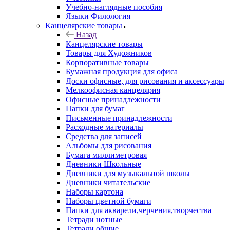
Учебно-наглядные пособия
Языки Филология
Канцелярские товары
Назад
Канцелярские товары
Товары для Художников
Корпоративные товары
Бумажная продукция для офиса
Доски офисные, для рисования и аксессуары
Мелкоофисная канцелярия
Офисные принадлежности
Папки для бумаг
Письменные принадлежности
Расходные материалы
Средства для записей
Альбомы для рисования
Бумага миллиметровая
Дневники Школьные
Дневники для музыкальной школы
Дневники читательские
Наборы картона
Наборы цветной бумаги
Папки для акварели,черчения,творчества
Тетради нотные
Тетради общие