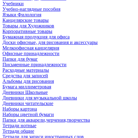
Учебники
Учебно-наглядные пособия
Языки Филология
Канцелярские товары
Товары для Художников
Корпоративные товары
Бумажная продукция для офиса
Доски офисные, для рисования и аксессуары
Мелкоофисная канцелярия
Офисные принадлежности
Папки для бумаг
Письменные принадлежности
Расходные материалы
Средства для записей
Альбомы для рисования
Бумага миллиметровая
Дневники Школьные
Дневники для музыкальной школы
Дневники читательские
Наборы картона
Наборы цветной бумаги
Папки для акварели,черчения,творчества
Тетради нотные
Тетради общие
Тетради для записи иностранных слов