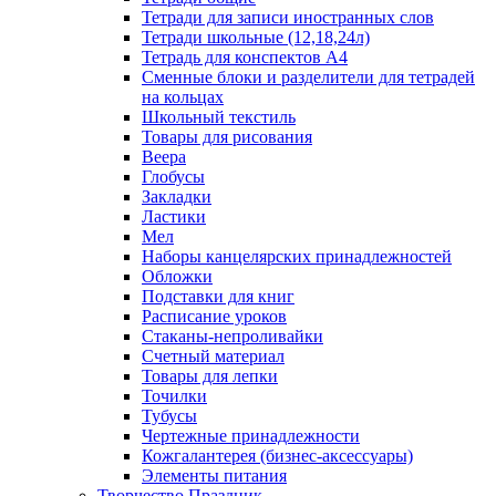
Тетради для записи иностранных слов
Тетради школьные (12,18,24л)
Тетрадь для конспектов А4
Сменные блоки и разделители для тетрадей
на кольцах
Школьный текстиль
Товары для рисования
Веера
Глобусы
Закладки
Ластики
Мел
Наборы канцелярских принадлежностей
Обложки
Подставки для книг
Расписание уроков
Стаканы-непроливайки
Счетный материал
Товары для лепки
Точилки
Тубусы
Чертежные принадлежности
Кожгалантерея (бизнес-аксессуары)
Элементы питания
Творчество Праздник