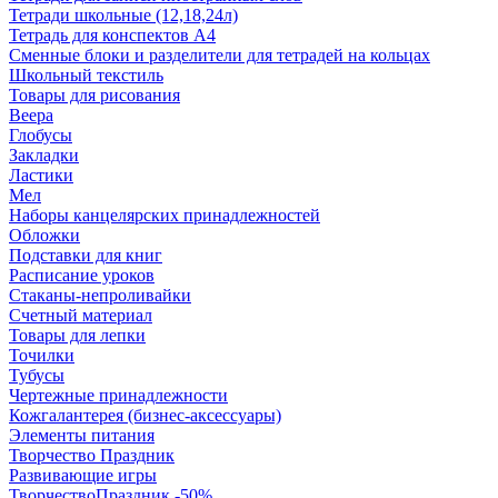
Тетради школьные (12,18,24л)
Тетрадь для конспектов А4
Сменные блоки и разделители для тетрадей на кольцах
Школьный текстиль
Товары для рисования
Веера
Глобусы
Закладки
Ластики
Мел
Наборы канцелярских принадлежностей
Обложки
Подставки для книг
Расписание уроков
Стаканы-непроливайки
Счетный материал
Товары для лепки
Точилки
Тубусы
Чертежные принадлежности
Кожгалантерея (бизнес-аксессуары)
Элементы питания
Творчество Праздник
Развивающие игры
ТворчествоПраздник -50%