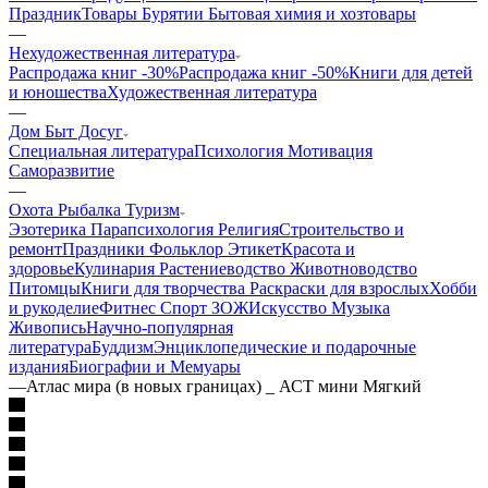
Праздник
Товары Бурятии
Бытовая химия и хозтовары
—
Нехудожественная литература
Распродажа книг -30%
Распродажа книг -50%
Книги для детей
и юношества
Художественная литература
—
Дом Быт Досуг
Специальная литература
Психология Мотивация
Саморазвитие
—
Охота Рыбалка Туризм
Эзотерика Парапсихология Религия
Строительство и
ремонт
Праздники Фольклор Этикет
Красота и
здоровье
Кулинария
Растениеводство Животноводство
Питомцы
Книги для творчества Раскраски для взрослых
Хобби
и рукоделие
Фитнес Спорт ЗОЖ
Искусство Музыка
Живопись
Научно-популярная
литература
Буддизм
Энциклопедические и подарочные
издания
Биографии и Мемуары
—
Атлас мира (в новых границах) _ АСТ мини Мягкий