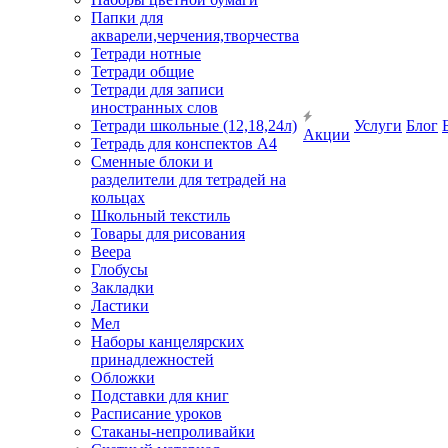
Папки для
акварели,черчения,творчества
Тетради нотные
Тетради общие
Тетради для записи
иностранных слов
Тетради школьные (12,18,24л)
Услуги
Блог
Акции
Тетрадь для конспектов А4
Сменные блоки и
разделители для тетрадей на
кольцах
Школьный текстиль
Товары для рисования
Веера
Глобусы
Закладки
Ластики
Мел
Наборы канцелярских
принадлежностей
Обложки
Подставки для книг
Расписание уроков
Стаканы-непроливайки