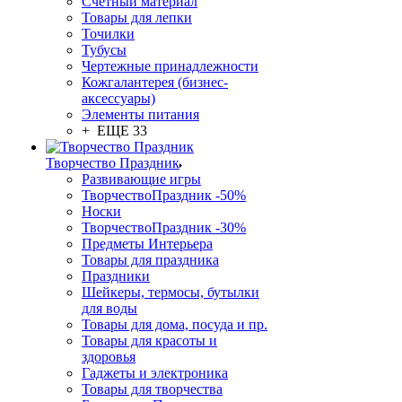
Счетный материал
Товары для лепки
Точилки
Тубусы
Чертежные принадлежности
Кожгалантерея (бизнес-
аксессуары)
Элементы питания
+ ЕЩЕ 33
Творчество Праздник
Развивающие игры
ТворчествоПраздник -50%
Носки
ТворчествоПраздник -30%
Предметы Интерьера
Товары для праздника
Праздники
Шейкеры, термосы, бутылки
для воды
Товары для дома, посуда и пр.
Товары для красоты и
здоровья
Гаджеты и электроника
Товары для творчества