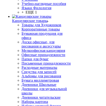
Учебно-наглядные пособия
Языки Филология
+ ЕЩЕ 1
Канцелярские товары
Товары для Художников
Корпоративные товары
Бумажная продукция для
офиса
Доски офисные, для
рисования и аксессуары
Мелкоофисная канцелярия
Офисные принадлежности
Папки для бумаг
Письменные принадлежности
Расходные материалы
Средства для записей
Альбомы для рисования
Бумага миллиметровая
Дневники Школьные
Дневники для музыкальной
школы
Дневники читательские
Наборы картона
Наборы цветной бумаги