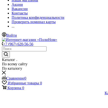
Наши магазины
Акции
Вакансии
Контакты
Политика конфиденциальности
Проверить номинал карты
...
Войти
+7 (967) 620-56-56
Каталог
По всему сайту
По каталогу
Сравнение
0
Избранные товары
0
Корзина
0
К