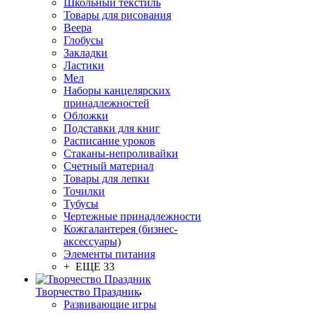
Школьный текстиль
Товары для рисования
Веера
Глобусы
Закладки
Ластики
Мел
Наборы канцелярских
принадлежностей
Обложки
Подставки для книг
Расписание уроков
Стаканы-непроливайки
Счетный материал
Товары для лепки
Точилки
Тубусы
Чертежные принадлежности
Кожгалантерея (бизнес-
аксессуары)
Элементы питания
+ ЕЩЕ 33
Творчество Праздник
Развивающие игры