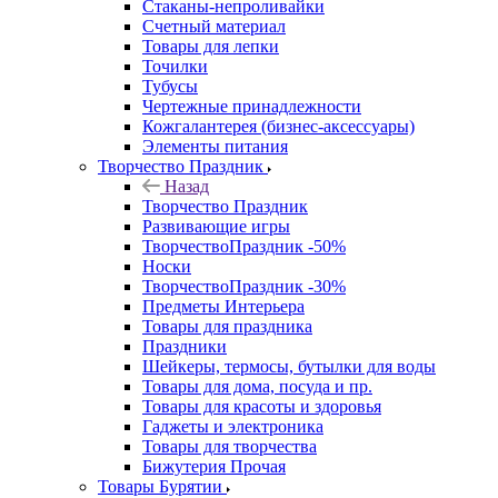
Стаканы-непроливайки
Счетный материал
Товары для лепки
Точилки
Тубусы
Чертежные принадлежности
Кожгалантерея (бизнес-аксессуары)
Элементы питания
Творчество Праздник
Назад
Творчество Праздник
Развивающие игры
ТворчествоПраздник -50%
Носки
ТворчествоПраздник -30%
Предметы Интерьера
Товары для праздника
Праздники
Шейкеры, термосы, бутылки для воды
Товары для дома, посуда и пр.
Товары для красоты и здоровья
Гаджеты и электроника
Товары для творчества
Бижутерия Прочая
Товары Бурятии