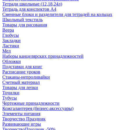
Тетради школьные (12,18,24л)
Тетрадь для конспектов А4
Сменные блоки и разделители для тетрадей на кольцах
Школьный текстиль
Товары для рисования
Веера
Глобусы
Закладки
Ластики
Мел
Наборы канцелярских принадлежностей
Обложки
Подставки для книг
Расписание уроков
Стаканы-непроливайки
Счетный материал
Товары для лепки
Точилки
Тубусы
Чертежные принадлежности
Кожгалантерея (бизнес-аксессуары)
Элементы питания
Творчество Праздник
Развивающие игры
ТворчествоПраздник -50%