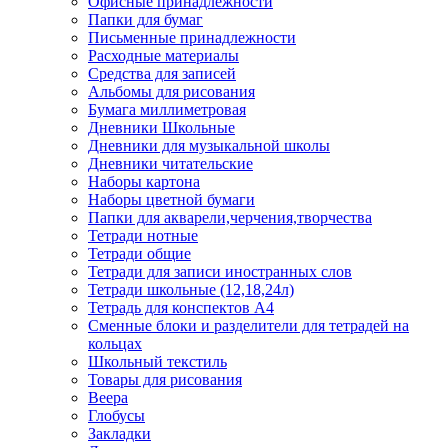
Офисные принадлежности
Папки для бумаг
Письменные принадлежности
Расходные материалы
Средства для записей
Альбомы для рисования
Бумага миллиметровая
Дневники Школьные
Дневники для музыкальной школы
Дневники читательские
Наборы картона
Наборы цветной бумаги
Папки для акварели,черчения,творчества
Тетради нотные
Тетради общие
Тетради для записи иностранных слов
Тетради школьные (12,18,24л)
Тетрадь для конспектов А4
Сменные блоки и разделители для тетрадей на
кольцах
Школьный текстиль
Товары для рисования
Веера
Глобусы
Закладки