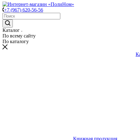
+7 (967) 620-56-56
Каталог
По всему сайту
По каталогу
К
Книжная продукция