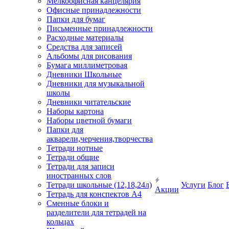
Мелкоофисная канцелярия
Офисные принадлежности
Папки для бумаг
Письменные принадлежности
Расходные материалы
Средства для записей
Альбомы для рисования
Бумага миллиметровая
Дневники Школьные
Дневники для музыкальной
школы
Дневники читательские
Наборы картона
Наборы цветной бумаги
Папки для
акварели,черчения,творчества
Тетради нотные
Тетради общие
Тетради для записи
иностранных слов
Тетради школьные (12,18,24л)
Услуги
Блог
Акции
Тетрадь для конспектов А4
Сменные блоки и
разделители для тетрадей на
кольцах