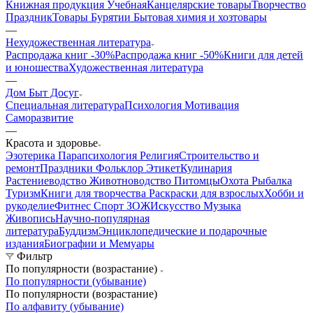
Книжная продукция Учебная
Канцелярские товары
Творчество
Праздник
Товары Бурятии
Бытовая химия и хозтовары
—
Нехудожественная литература
Распродажа книг -30%
Распродажа книг -50%
Книги для детей
и юношества
Художественная литература
—
Дом Быт Досуг
Специальная литература
Психология Мотивация
Саморазвитие
—
Красота и здоровье
Эзотерика Парапсихология Религия
Строительство и
ремонт
Праздники Фольклор Этикет
Кулинария
Растениеводство Животноводство Питомцы
Охота Рыбалка
Туризм
Книги для творчества Раскраски для взрослых
Хобби и
рукоделие
Фитнес Спорт ЗОЖ
Искусство Музыка
Живопись
Научно-популярная
литература
Буддизм
Энциклопедические и подарочные
издания
Биографии и Мемуары
Фильтр
По популярности (возрастание)
По популярности (убывание)
По популярности (возрастание)
По алфавиту (убывание)