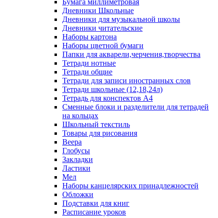
Бумага миллиметровая
Дневники Школьные
Дневники для музыкальной школы
Дневники читательские
Наборы картона
Наборы цветной бумаги
Папки для акварели,черчения,творчества
Тетради нотные
Тетради общие
Тетради для записи иностранных слов
Тетради школьные (12,18,24л)
Тетрадь для конспектов А4
Сменные блоки и разделители для тетрадей
на кольцах
Школьный текстиль
Товары для рисования
Веера
Глобусы
Закладки
Ластики
Мел
Наборы канцелярских принадлежностей
Обложки
Подставки для книг
Расписание уроков