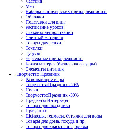
Ластики
Мел
Наборы канцелярских принадлежностей
Обложки
Подставки для книг
Расписание уроков
Стаканы-непроливайки
Счетный материал
Товары для лепки
Точилки
Тубусы
Чертежные принадлежности
Кожгалантерея (бизнес-аксессуары)
Элементы питания
Творчество Праздник
Развивающие игры
ТворчествоПраздник -50%
Носки
ТворчествоПраздник -30%
Предметы Интерьера
Товары для праздника
Праздники
Шейкеры, термосы, бутылки для воды
Товары для дома, посуда и пр.
Товары для красоты и здоровья