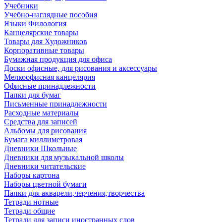
Учебники
Учебно-наглядные пособия
Языки Филология
Канцелярские товары
Товары для Художников
Корпоративные товары
Бумажная продукция для офиса
Доски офисные, для рисования и аксессуары
Мелкоофисная канцелярия
Офисные принадлежности
Папки для бумаг
Письменные принадлежности
Расходные материалы
Средства для записей
Альбомы для рисования
Бумага миллиметровая
Дневники Школьные
Дневники для музыкальной школы
Дневники читательские
Наборы картона
Наборы цветной бумаги
Папки для акварели,черчения,творчества
Тетради нотные
Тетради общие
Тетради для записи иностранных слов