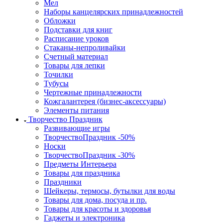
Мел
Наборы канцелярских принадлежностей
Обложки
Подставки для книг
Расписание уроков
Стаканы-непроливайки
Счетный материал
Товары для лепки
Точилки
Тубусы
Чертежные принадлежности
Кожгалантерея (бизнес-аксессуары)
Элементы питания
Творчество Праздник
Развивающие игры
ТворчествоПраздник -50%
Носки
ТворчествоПраздник -30%
Предметы Интерьера
Товары для праздника
Праздники
Шейкеры, термосы, бутылки для воды
Товары для дома, посуда и пр.
Товары для красоты и здоровья
Гаджеты и электроника