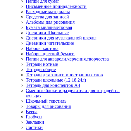
Папки для бумаг
Письменные принадлежности
Расходные материалы
Средства для записей
Альбомы для рисования
Бумага миллиметровая
Дневники Школьные
Дневники для музыкальной школы
Дневники читательские
Наборы картона
Наборы цветной бумаги
Папки для акварели,черчения,творчества
Тетради нотные
Тетради общие
Тетради для записи иностранных слов
Тетради школьные (12,18,24л)
Тетрадь для конспектов А4
Сменные блоки и разделители для тетрадей на
кольцах
Школьный текстиль
Товары для рисования
Веера
Глобусы
Закладки
Ластики