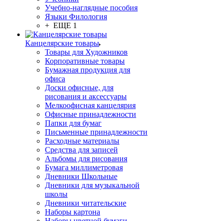
Учебно-наглядные пособия
Языки Филология
+ ЕЩЕ 1
Канцелярские товары
Товары для Художников
Корпоративные товары
Бумажная продукция для
офиса
Доски офисные, для
рисования и аксессуары
Мелкоофисная канцелярия
Офисные принадлежности
Папки для бумаг
Письменные принадлежности
Расходные материалы
Средства для записей
Альбомы для рисования
Бумага миллиметровая
Дневники Школьные
Дневники для музыкальной
школы
Дневники читательские
Наборы картона
Наборы цветной бумаги