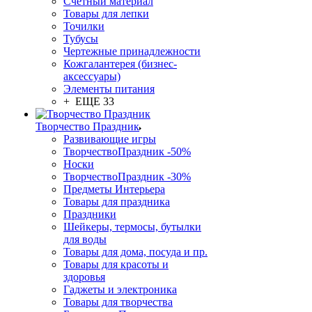
Счетный материал
Товары для лепки
Точилки
Тубусы
Чертежные принадлежности
Кожгалантерея (бизнес-
аксессуары)
Элементы питания
+ ЕЩЕ 33
Творчество Праздник
Развивающие игры
ТворчествоПраздник -50%
Носки
ТворчествоПраздник -30%
Предметы Интерьера
Товары для праздника
Праздники
Шейкеры, термосы, бутылки
для воды
Товары для дома, посуда и пр.
Товары для красоты и
здоровья
Гаджеты и электроника
Товары для творчества