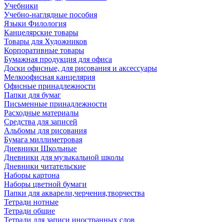
Учебники
Учебно-наглядные пособия
Языки Филология
Канцелярские товары
Товары для Художников
Корпоративные товары
Бумажная продукция для офиса
Доски офисные, для рисования и аксессуары
Мелкоофисная канцелярия
Офисные принадлежности
Папки для бумаг
Письменные принадлежности
Расходные материалы
Средства для записей
Альбомы для рисования
Бумага миллиметровая
Дневники Школьные
Дневники для музыкальной школы
Дневники читательские
Наборы картона
Наборы цветной бумаги
Папки для акварели,черчения,творчества
Тетради нотные
Тетради общие
Тетради для записи иностранных слов