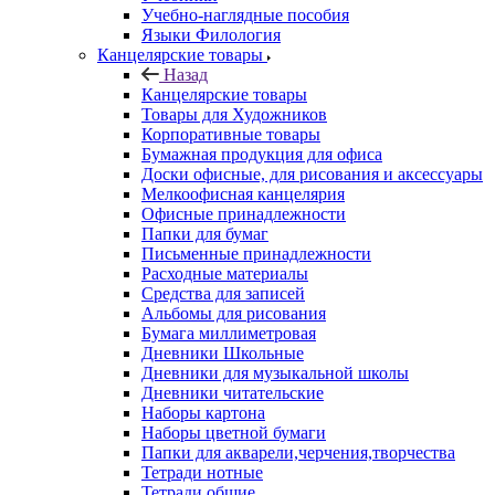
Учебно-наглядные пособия
Языки Филология
Канцелярские товары
Назад
Канцелярские товары
Товары для Художников
Корпоративные товары
Бумажная продукция для офиса
Доски офисные, для рисования и аксессуары
Мелкоофисная канцелярия
Офисные принадлежности
Папки для бумаг
Письменные принадлежности
Расходные материалы
Средства для записей
Альбомы для рисования
Бумага миллиметровая
Дневники Школьные
Дневники для музыкальной школы
Дневники читательские
Наборы картона
Наборы цветной бумаги
Папки для акварели,черчения,творчества
Тетради нотные
Тетради общие