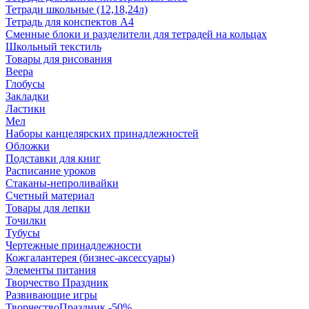
Тетради школьные (12,18,24л)
Тетрадь для конспектов А4
Сменные блоки и разделители для тетрадей на кольцах
Школьный текстиль
Товары для рисования
Веера
Глобусы
Закладки
Ластики
Мел
Наборы канцелярских принадлежностей
Обложки
Подставки для книг
Расписание уроков
Стаканы-непроливайки
Счетный материал
Товары для лепки
Точилки
Тубусы
Чертежные принадлежности
Кожгалантерея (бизнес-аксессуары)
Элементы питания
Творчество Праздник
Развивающие игры
ТворчествоПраздник -50%