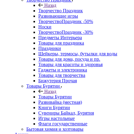
Назад
Творчество Праздник
Развивающие игры
ТворчествоПраздник -50%
Носки
ТворчествоПраздник -30%
Предметы Интерьера
Товары для праздника
Праздники
Шейкеры, термосы, бутылки для воды
Товары для дома, посуда и пр.
Товары для красоты и здоровья
Гаджеты и электроника
Товары для творчества
Бижутерия Прочая
Товары Бурятии
Назад
Товары Бурятии
Развивайка (местная)
Книги Бурятии
Сувениры Байкал, Бурятия
Игры настольные
Флаги государственные
Бытовая химия и хозтовары