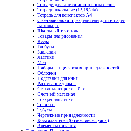
Тетради для записи иностранных слов
Тетради школьные (12,18,24л)
Тетрадь для конспектов А4
Сменные блоки и разделители для тетрадей
на кольцах
Школьный текстиль
Товары для рисования
Веера
Глобусы
Закладки
Ластики
Мел
Наборы канцелярских принадлежностей
Обложки
Подставки для книг
Расписание уроков
Стаканы-непроливайки
Счетный материал
Товары для лепки
Точилки
Тубусы
Чертежные принадлежности
Кожгалантерея (бизнес-аксессуары)
Элементы питания
Творчество Праздник