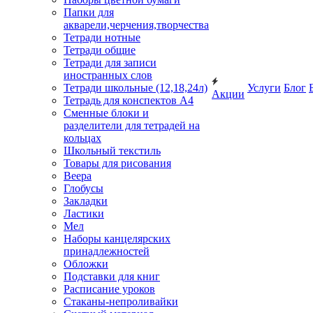
Папки для
акварели,черчения,творчества
Тетради нотные
Тетради общие
Тетради для записи
иностранных слов
Тетради школьные (12,18,24л)
Услуги
Блог
Акции
Тетрадь для конспектов А4
Сменные блоки и
разделители для тетрадей на
кольцах
Школьный текстиль
Товары для рисования
Веера
Глобусы
Закладки
Ластики
Мел
Наборы канцелярских
принадлежностей
Обложки
Подставки для книг
Расписание уроков
Стаканы-непроливайки