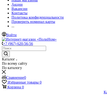
Наши магазины
Акции
Вакансии
Контакты
Политика конфиденциальности
Проверить номинал карты
...
Войти
+7 (967) 620-56-56
Каталог
По всему сайту
По каталогу
Сравнение
0
Избранные товары
0
Корзина
0
К