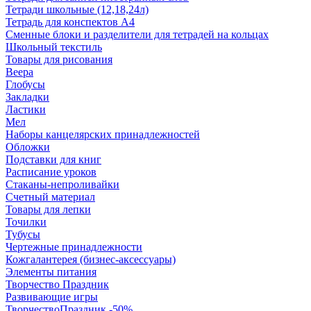
Тетради школьные (12,18,24л)
Тетрадь для конспектов А4
Сменные блоки и разделители для тетрадей на кольцах
Школьный текстиль
Товары для рисования
Веера
Глобусы
Закладки
Ластики
Мел
Наборы канцелярских принадлежностей
Обложки
Подставки для книг
Расписание уроков
Стаканы-непроливайки
Счетный материал
Товары для лепки
Точилки
Тубусы
Чертежные принадлежности
Кожгалантерея (бизнес-аксессуары)
Элементы питания
Творчество Праздник
Развивающие игры
ТворчествоПраздник -50%