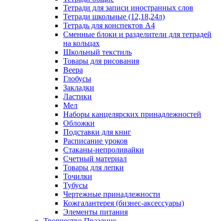
Тетради для записи иностранных слов
Тетради школьные (12,18,24л)
Тетрадь для конспектов А4
Сменные блоки и разделители для тетрадей
на кольцах
Школьный текстиль
Товары для рисования
Веера
Глобусы
Закладки
Ластики
Мел
Наборы канцелярских принадлежностей
Обложки
Подставки для книг
Расписание уроков
Стаканы-непроливайки
Счетный материал
Товары для лепки
Точилки
Тубусы
Чертежные принадлежности
Кожгалантерея (бизнес-аксессуары)
Элементы питания
Творчество Праздник