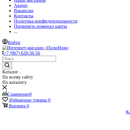
Наши магазины
Акции
Вакансии
Контакты
Политика конфиденциальности
Проверить номинал карты
...
Войти
+7 (967) 620-56-56
Каталог
По всему сайту
По каталогу
Сравнение
0
Избранные товары
0
Корзина
0
К