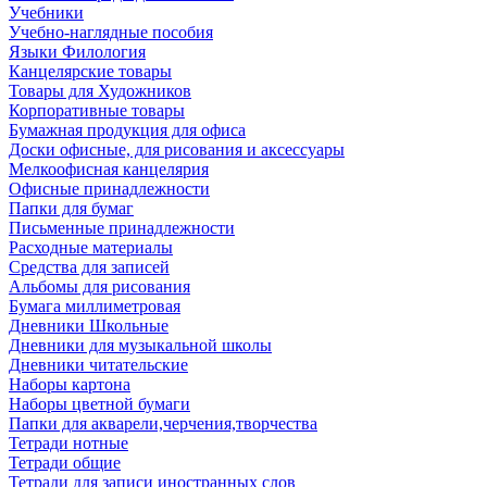
Учебники
Учебно-наглядные пособия
Языки Филология
Канцелярские товары
Товары для Художников
Корпоративные товары
Бумажная продукция для офиса
Доски офисные, для рисования и аксессуары
Мелкоофисная канцелярия
Офисные принадлежности
Папки для бумаг
Письменные принадлежности
Расходные материалы
Средства для записей
Альбомы для рисования
Бумага миллиметровая
Дневники Школьные
Дневники для музыкальной школы
Дневники читательские
Наборы картона
Наборы цветной бумаги
Папки для акварели,черчения,творчества
Тетради нотные
Тетради общие
Тетради для записи иностранных слов