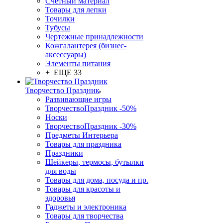
Счетный материал
Товары для лепки
Точилки
Тубусы
Чертежные принадлежности
Кожгалантерея (бизнес-
аксессуары)
Элементы питания
+ ЕЩЕ 33
Творчество Праздник
Развивающие игры
ТворчествоПраздник -50%
Носки
ТворчествоПраздник -30%
Предметы Интерьера
Товары для праздника
Праздники
Шейкеры, термосы, бутылки
для воды
Товары для дома, посуда и пр.
Товары для красоты и
здоровья
Гаджеты и электроника
Товары для творчества