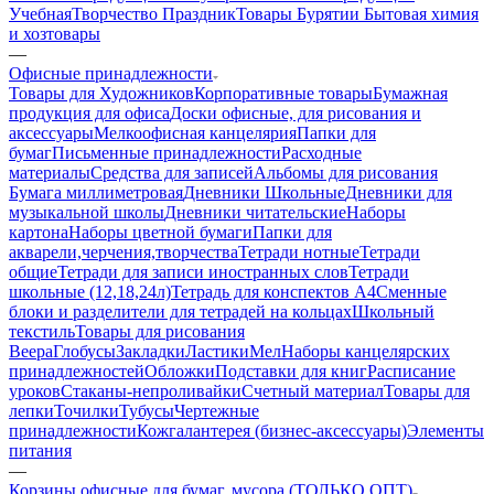
Учебная
Творчество Праздник
Товары Бурятии
Бытовая химия
и хозтовары
—
Офисные принадлежности
Товары для Художников
Корпоративные товары
Бумажная
продукция для офиса
Доски офисные, для рисования и
аксессуары
Мелкоофисная канцелярия
Папки для
бумаг
Письменные принадлежности
Расходные
материалы
Средства для записей
Альбомы для рисования
Бумага миллиметровая
Дневники Школьные
Дневники для
музыкальной школы
Дневники читательские
Наборы
картона
Наборы цветной бумаги
Папки для
акварели,черчения,творчества
Тетради нотные
Тетради
общие
Тетради для записи иностранных слов
Тетради
школьные (12,18,24л)
Тетрадь для конспектов А4
Сменные
блоки и разделители для тетрадей на кольцах
Школьный
текстиль
Товары для рисования
Веера
Глобусы
Закладки
Ластики
Мел
Наборы канцелярских
принадлежностей
Обложки
Подставки для книг
Расписание
уроков
Стаканы-непроливайки
Счетный материал
Товары для
лепки
Точилки
Тубусы
Чертежные
принадлежности
Кожгалантерея (бизнес-аксессуары)
Элементы
питания
—
Корзины офисные для бумаг, мусора (ТОЛЬКО ОПТ)