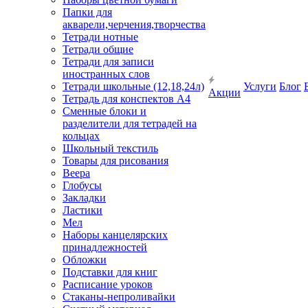
Папки для
акварели,черчения,творчества
Тетради нотные
Тетради общие
Тетради для записи
иностранных слов
Тетради школьные (12,18,24л)
Услуги
Блог
Акции
Тетрадь для конспектов А4
Сменные блоки и
разделители для тетрадей на
кольцах
Школьный текстиль
Товары для рисования
Веера
Глобусы
Закладки
Ластики
Мел
Наборы канцелярских
принадлежностей
Обложки
Подставки для книг
Расписание уроков
Стаканы-непроливайки