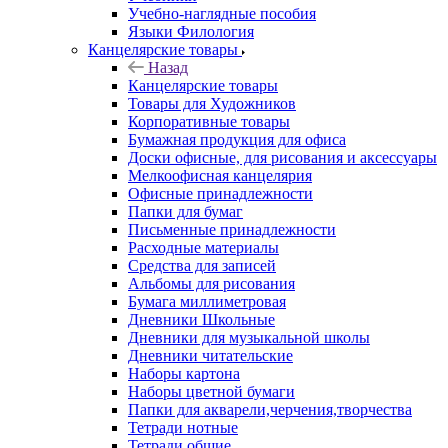
Учебно-наглядные пособия
Языки Филология
Канцелярские товары
Назад
Канцелярские товары
Товары для Художников
Корпоративные товары
Бумажная продукция для офиса
Доски офисные, для рисования и аксессуары
Мелкоофисная канцелярия
Офисные принадлежности
Папки для бумаг
Письменные принадлежности
Расходные материалы
Средства для записей
Альбомы для рисования
Бумага миллиметровая
Дневники Школьные
Дневники для музыкальной школы
Дневники читательские
Наборы картона
Наборы цветной бумаги
Папки для акварели,черчения,творчества
Тетради нотные
Тетради общие