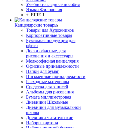
Учебно-наглядные пособия
Языки Филология
+ ЕЩЕ 1
Канцелярские товары
Товары для Художников
Корпоративные товары
Бумажная продукция для
офиса
Доски офисные, для
рисования и аксессуары
Мелкоофисная канцелярия
Офисные принадлежности
Папки для бумаг
Письменные принадлежности
Расходные материалы
Средства для записей
Альбомы для рисования
Бумага миллиметровая
Дневники Школьные
Дневники для музыкальной
школы
Дневники читательские
Наборы картона
Наборы цветной бумаги