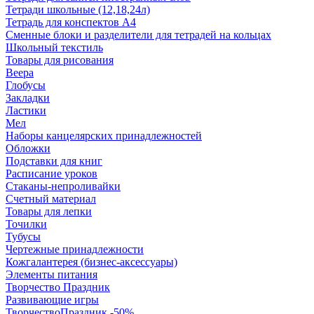
Тетради школьные (12,18,24л)
Тетрадь для конспектов А4
Сменные блоки и разделители для тетрадей на кольцах
Школьный текстиль
Товары для рисования
Веера
Глобусы
Закладки
Ластики
Мел
Наборы канцелярских принадлежностей
Обложки
Подставки для книг
Расписание уроков
Стаканы-непроливайки
Счетный материал
Товары для лепки
Точилки
Тубусы
Чертежные принадлежности
Кожгалантерея (бизнес-аксессуары)
Элементы питания
Творчество Праздник
Развивающие игры
ТворчествоПраздник -50%