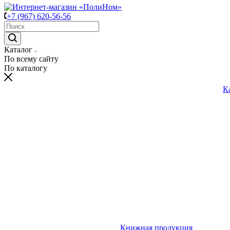
+7 (967) 620-56-56
Каталог
По всему сайту
По каталогу
К
Книжная продукция