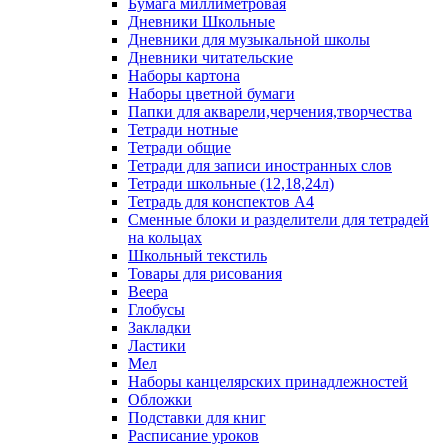
Бумага миллиметровая
Дневники Школьные
Дневники для музыкальной школы
Дневники читательские
Наборы картона
Наборы цветной бумаги
Папки для акварели,черчения,творчества
Тетради нотные
Тетради общие
Тетради для записи иностранных слов
Тетради школьные (12,18,24л)
Тетрадь для конспектов А4
Сменные блоки и разделители для тетрадей
на кольцах
Школьный текстиль
Товары для рисования
Веера
Глобусы
Закладки
Ластики
Мел
Наборы канцелярских принадлежностей
Обложки
Подставки для книг
Расписание уроков