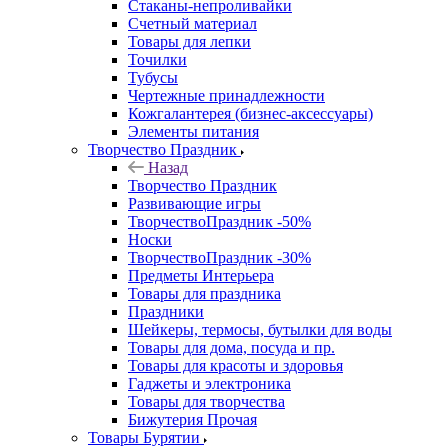
Стаканы-непроливайки
Счетный материал
Товары для лепки
Точилки
Тубусы
Чертежные принадлежности
Кожгалантерея (бизнес-аксессуары)
Элементы питания
Творчество Праздник
Назад
Творчество Праздник
Развивающие игры
ТворчествоПраздник -50%
Носки
ТворчествоПраздник -30%
Предметы Интерьера
Товары для праздника
Праздники
Шейкеры, термосы, бутылки для воды
Товары для дома, посуда и пр.
Товары для красоты и здоровья
Гаджеты и электроника
Товары для творчества
Бижутерия Прочая
Товары Бурятии