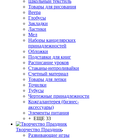
Школьный текстиль
Товары для рисования
Веера
Глобусы
Закладки
Ластики
Мел
Наборы канцелярских
принадлежностей
Обложки
Подставки для книг
Расписание уроков
Стаканы-непроливайки
Счетный материал
Товары для лепки
Точилки
Тубусы
Чертежные принадлежности
Кожгалантерея (бизнес-
аксессуары)
Элементы питания
+ ЕЩЕ 33
Творчество Праздник
Развивающие игры