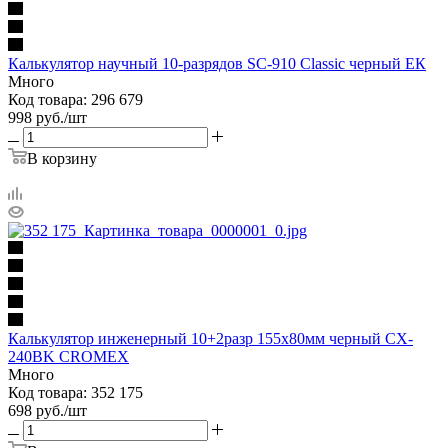
Калькулятор научный 10-разрядов SC-910 Classic черный ЕК
Много
Код товара: 296 679
998
руб.
/шт
В корзину
Калькулятор инженерный 10+2разр 155х80мм черный СX-
240BK CROMEX
Много
Код товара: 352 175
698
руб.
/шт