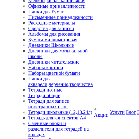
Мелкоофисная канцелярия
Офисные принадлежности
Папки для бумаг
Письменные принадлежности
Расходные материалы
Средства для записей
Альбомы для рисования
Бумага миллиметровая
Дневники Школьные
Дневники для музыкальной
школы
Дневники читательские
Наборы картона
Наборы цветной бумаги
Папки для
акварели,черчения,творчества
Тетради нотные
Тетради общие
Тетради для записи
иностранных слов
Тетради школьные (12,18,24л)
Услуги
Блог
Акции
Тетрадь для конспектов А4
Сменные блоки и
разделители для тетрадей на
кольцах