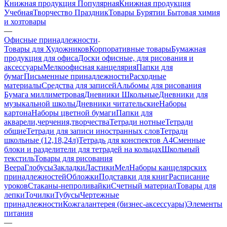
Книжная продукция Популярная
Книжная продукция
Учебная
Творчество Праздник
Товары Бурятии
Бытовая химия
и хозтовары
—
Офисные принадлежности
Товары для Художников
Корпоративные товары
Бумажная
продукция для офиса
Доски офисные, для рисования и
аксессуары
Мелкоофисная канцелярия
Папки для
бумаг
Письменные принадлежности
Расходные
материалы
Средства для записей
Альбомы для рисования
Бумага миллиметровая
Дневники Школьные
Дневники для
музыкальной школы
Дневники читательские
Наборы
картона
Наборы цветной бумаги
Папки для
акварели,черчения,творчества
Тетради нотные
Тетради
общие
Тетради для записи иностранных слов
Тетради
школьные (12,18,24л)
Тетрадь для конспектов А4
Сменные
блоки и разделители для тетрадей на кольцах
Школьный
текстиль
Товары для рисования
Веера
Глобусы
Закладки
Ластики
Мел
Наборы канцелярских
принадлежностей
Обложки
Подставки для книг
Расписание
уроков
Стаканы-непроливайки
Счетный материал
Товары для
лепки
Точилки
Тубусы
Чертежные
принадлежности
Кожгалантерея (бизнес-аксессуары)
Элементы
питания
—