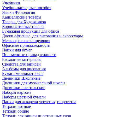
Учебники
Учебно-наглядные пособия
Языки Филология
Канцелярские товары
Товары для Художников
Корпоративные товары
Бумажная продукция для офиса
Доски офисные, для рисования и аксессуары
Мелкоофисная канцелярия
Офисные принадлежности
Папки для бумаг
Письменные принадлежности
Расходные материалы
Средства для записей
Альбомы для рисования
Бумага миллиметровая
Дневники Школьные
Дневники для музыкальной школы
Дневники читательские
Наборы картона
Наборы цветной бумаги
Папки для акварели,черчения,творчества
Тетради нотные
Тетради общие
Тетради для записи иностранных слов