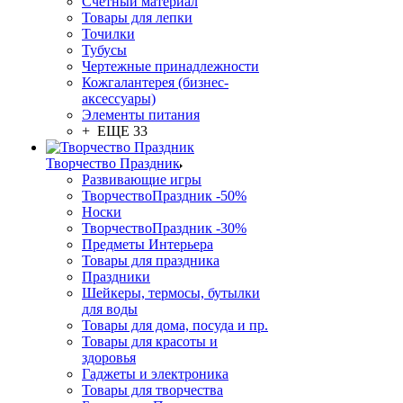
Счетный материал
Товары для лепки
Точилки
Тубусы
Чертежные принадлежности
Кожгалантерея (бизнес-
аксессуары)
Элементы питания
+ ЕЩЕ 33
Творчество Праздник
Развивающие игры
ТворчествоПраздник -50%
Носки
ТворчествоПраздник -30%
Предметы Интерьера
Товары для праздника
Праздники
Шейкеры, термосы, бутылки
для воды
Товары для дома, посуда и пр.
Товары для красоты и
здоровья
Гаджеты и электроника
Товары для творчества