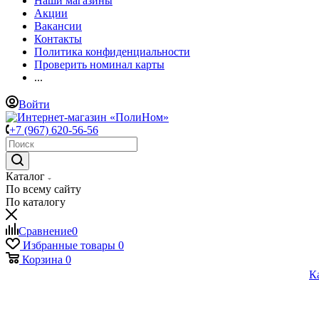
Наши магазины
Акции
Вакансии
Контакты
Политика конфиденциальности
Проверить номинал карты
...
Войти
+7 (967) 620-56-56
Каталог
По всему сайту
По каталогу
Сравнение
0
Избранные товары
0
Корзина
0
К