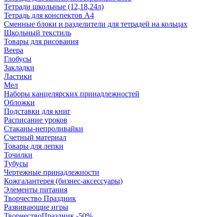
Тетради школьные (12,18,24л)
Тетрадь для конспектов А4
Сменные блоки и разделители для тетрадей на кольцах
Школьный текстиль
Товары для рисования
Веера
Глобусы
Закладки
Ластики
Мел
Наборы канцелярских принадлежностей
Обложки
Подставки для книг
Расписание уроков
Стаканы-непроливайки
Счетный материал
Товары для лепки
Точилки
Тубусы
Чертежные принадлежности
Кожгалантерея (бизнес-аксессуары)
Элементы питания
Творчество Праздник
Развивающие игры
ТворчествоПраздник -50%