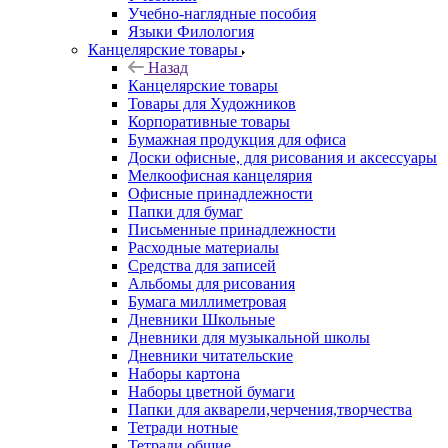
Учебно-наглядные пособия
Языки Филология
Канцелярские товары
Назад
Канцелярские товары
Товары для Художников
Корпоративные товары
Бумажная продукция для офиса
Доски офисные, для рисования и аксессуары
Мелкоофисная канцелярия
Офисные принадлежности
Папки для бумаг
Письменные принадлежности
Расходные материалы
Средства для записей
Альбомы для рисования
Бумага миллиметровая
Дневники Школьные
Дневники для музыкальной школы
Дневники читательские
Наборы картона
Наборы цветной бумаги
Папки для акварели,черчения,творчества
Тетради нотные
Тетради общие