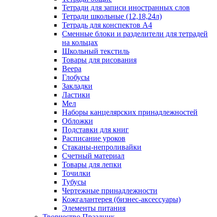
Тетради для записи иностранных слов
Тетради школьные (12,18,24л)
Тетрадь для конспектов А4
Сменные блоки и разделители для тетрадей
на кольцах
Школьный текстиль
Товары для рисования
Веера
Глобусы
Закладки
Ластики
Мел
Наборы канцелярских принадлежностей
Обложки
Подставки для книг
Расписание уроков
Стаканы-непроливайки
Счетный материал
Товары для лепки
Точилки
Тубусы
Чертежные принадлежности
Кожгалантерея (бизнес-аксессуары)
Элементы питания
Творчество Праздник