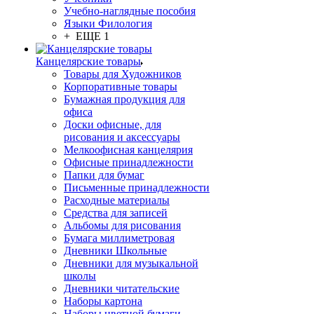
Учебно-наглядные пособия
Языки Филология
+ ЕЩЕ 1
Канцелярские товары
Товары для Художников
Корпоративные товары
Бумажная продукция для
офиса
Доски офисные, для
рисования и аксессуары
Мелкоофисная канцелярия
Офисные принадлежности
Папки для бумаг
Письменные принадлежности
Расходные материалы
Средства для записей
Альбомы для рисования
Бумага миллиметровая
Дневники Школьные
Дневники для музыкальной
школы
Дневники читательские
Наборы картона
Наборы цветной бумаги