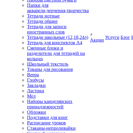
Папки для
акварели,черчения,творчества
Тетради нотные
Тетради общие
Тетради для записи
иностранных слов
Тетради школьные (12,18,24л)
Услуги
Блог
Акции
Тетрадь для конспектов А4
Сменные блоки и
разделители для тетрадей на
кольцах
Школьный текстиль
Товары для рисования
Веера
Глобусы
Закладки
Ластики
Мел
Наборы канцелярских
принадлежностей
Обложки
Подставки для книг
Расписание уроков
Стаканы-непроливайки