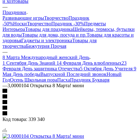
и хозтовары
—
Праздники
Развивающие игры
ТворчествоПраздник
-50%
Носки
ТворчествоПраздник -30%
Предметы
Интерьера
Товары для праздника
Шейкеры, термосы, бутылки
для воды
Товары для дома, посуда и пр.
Товары для красоты и
здоровья
Гаджеты и электроника
Товары для
творчества
Бижутерия Прочая
—
8 Марта Международный женский День
1 Сентября День Знаний
14 Февраля День влюбленных
23
Февраля День защитника Отечества
5 Октября День Учителя
9
Мая День победы
Выпускной Последний звонок
Новый
Год
Осень Школьная пора
Пасха
Праздник Букваря
—
3,0000104 Открытка 8 Марта! мини
Код товара:
339 340