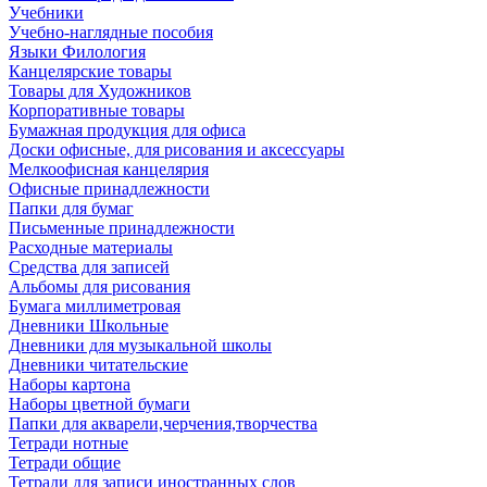
Учебники
Учебно-наглядные пособия
Языки Филология
Канцелярские товары
Товары для Художников
Корпоративные товары
Бумажная продукция для офиса
Доски офисные, для рисования и аксессуары
Мелкоофисная канцелярия
Офисные принадлежности
Папки для бумаг
Письменные принадлежности
Расходные материалы
Средства для записей
Альбомы для рисования
Бумага миллиметровая
Дневники Школьные
Дневники для музыкальной школы
Дневники читательские
Наборы картона
Наборы цветной бумаги
Папки для акварели,черчения,творчества
Тетради нотные
Тетради общие
Тетради для записи иностранных слов