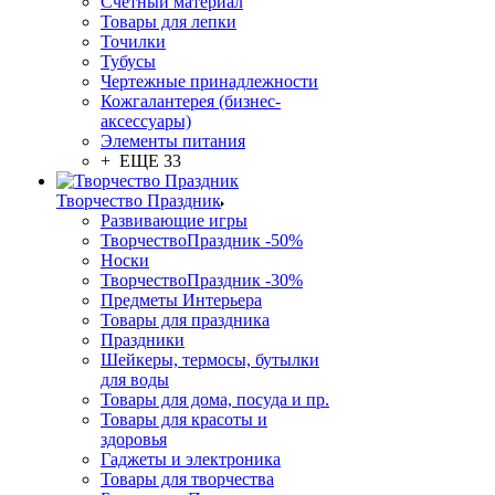
Счетный материал
Товары для лепки
Точилки
Тубусы
Чертежные принадлежности
Кожгалантерея (бизнес-
аксессуары)
Элементы питания
+ ЕЩЕ 33
Творчество Праздник
Развивающие игры
ТворчествоПраздник -50%
Носки
ТворчествоПраздник -30%
Предметы Интерьера
Товары для праздника
Праздники
Шейкеры, термосы, бутылки
для воды
Товары для дома, посуда и пр.
Товары для красоты и
здоровья
Гаджеты и электроника
Товары для творчества