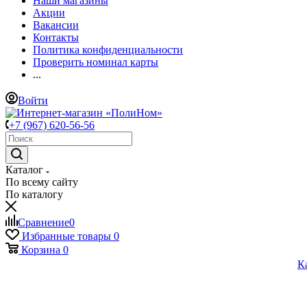
Наши магазины
Акции
Вакансии
Контакты
Политика конфиденциальности
Проверить номинал карты
...
Войти
+7 (967) 620-56-56
Каталог
По всему сайту
По каталогу
Сравнение
0
Избранные товары
0
Корзина
0
К