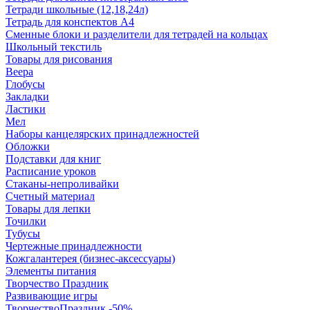
Тетради школьные (12,18,24л)
Тетрадь для конспектов А4
Сменные блоки и разделители для тетрадей на кольцах
Школьный текстиль
Товары для рисования
Веера
Глобусы
Закладки
Ластики
Мел
Наборы канцелярских принадлежностей
Обложки
Подставки для книг
Расписание уроков
Стаканы-непроливайки
Счетный материал
Товары для лепки
Точилки
Тубусы
Чертежные принадлежности
Кожгалантерея (бизнес-аксессуары)
Элементы питания
Творчество Праздник
Развивающие игры
ТворчествоПраздник -50%