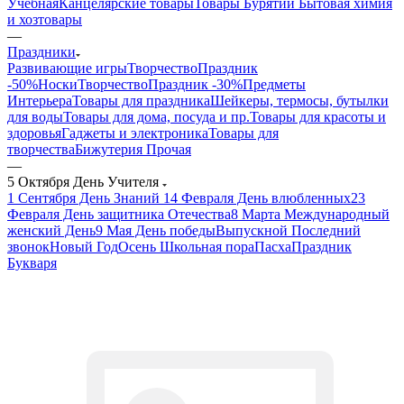
Учебная
Канцелярские товары
Товары Бурятии
Бытовая химия
и хозтовары
—
Праздники
Развивающие игры
ТворчествоПраздник
-50%
Носки
ТворчествоПраздник -30%
Предметы
Интерьера
Товары для праздника
Шейкеры, термосы, бутылки
для воды
Товары для дома, посуда и пр.
Товары для красоты и
здоровья
Гаджеты и электроника
Товары для
творчества
Бижутерия Прочая
—
5 Октября День Учителя
1 Сентября День Знаний
14 Февраля День влюбленных
23
Февраля День защитника Отечества
8 Марта Международный
женский День
9 Мая День победы
Выпускной Последний
звонок
Новый Год
Осень Школьная пора
Пасха
Праздник
Букваря