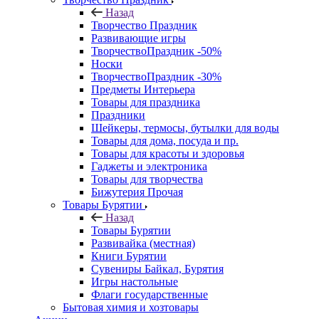
Назад
Творчество Праздник
Развивающие игры
ТворчествоПраздник -50%
Носки
ТворчествоПраздник -30%
Предметы Интерьера
Товары для праздника
Праздники
Шейкеры, термосы, бутылки для воды
Товары для дома, посуда и пр.
Товары для красоты и здоровья
Гаджеты и электроника
Товары для творчества
Бижутерия Прочая
Товары Бурятии
Назад
Товары Бурятии
Развивайка (местная)
Книги Бурятии
Сувениры Байкал, Бурятия
Игры настольные
Флаги государственные
Бытовая химия и хозтовары