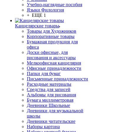
Учебно-наглядные пособия
Языки Филология
+ ЕЩЕ 1
Канцелярские товары
Товары для Художников
Корпоративные товары
Бумажная продукция для
офиса
Доски офисные, для
рисования и аксессуары
Мелкоофисная канцелярия
Офисные принадлежности
Папки для бумаг
Письменные принадлежности
Расходные материалы
Средства для записей
Альбомы для рисования
Бумага миллиметровая
Дневники Школьные
Дневники для музыкальной
школы
Дневники читательские
Наборы картона
Наборы цветной бумаги