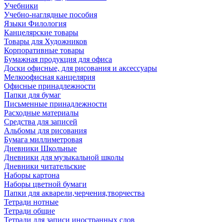
Учебники
Учебно-наглядные пособия
Языки Филология
Канцелярские товары
Товары для Художников
Корпоративные товары
Бумажная продукция для офиса
Доски офисные, для рисования и аксессуары
Мелкоофисная канцелярия
Офисные принадлежности
Папки для бумаг
Письменные принадлежности
Расходные материалы
Средства для записей
Альбомы для рисования
Бумага миллиметровая
Дневники Школьные
Дневники для музыкальной школы
Дневники читательские
Наборы картона
Наборы цветной бумаги
Папки для акварели,черчения,творчества
Тетради нотные
Тетради общие
Тетради для записи иностранных слов