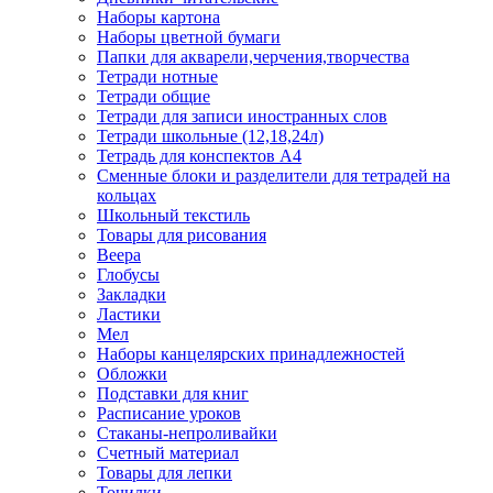
Наборы картона
Наборы цветной бумаги
Папки для акварели,черчения,творчества
Тетради нотные
Тетради общие
Тетради для записи иностранных слов
Тетради школьные (12,18,24л)
Тетрадь для конспектов А4
Сменные блоки и разделители для тетрадей на
кольцах
Школьный текстиль
Товары для рисования
Веера
Глобусы
Закладки
Ластики
Мел
Наборы канцелярских принадлежностей
Обложки
Подставки для книг
Расписание уроков
Стаканы-непроливайки
Счетный материал
Товары для лепки
Точилки