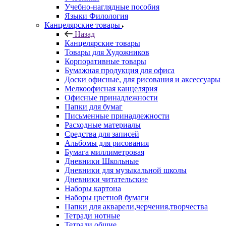
Учебно-наглядные пособия
Языки Филология
Канцелярские товары
Назад
Канцелярские товары
Товары для Художников
Корпоративные товары
Бумажная продукция для офиса
Доски офисные, для рисования и аксессуары
Мелкоофисная канцелярия
Офисные принадлежности
Папки для бумаг
Письменные принадлежности
Расходные материалы
Средства для записей
Альбомы для рисования
Бумага миллиметровая
Дневники Школьные
Дневники для музыкальной школы
Дневники читательские
Наборы картона
Наборы цветной бумаги
Папки для акварели,черчения,творчества
Тетради нотные
Тетради общие