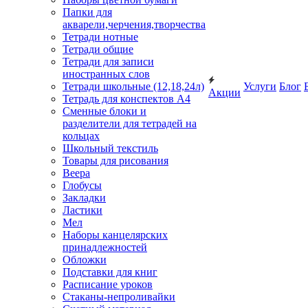
Папки для
акварели,черчения,творчества
Тетради нотные
Тетради общие
Тетради для записи
иностранных слов
Тетради школьные (12,18,24л)
Услуги
Блог
Акции
Тетрадь для конспектов А4
Сменные блоки и
разделители для тетрадей на
кольцах
Школьный текстиль
Товары для рисования
Веера
Глобусы
Закладки
Ластики
Мел
Наборы канцелярских
принадлежностей
Обложки
Подставки для книг
Расписание уроков
Стаканы-непроливайки