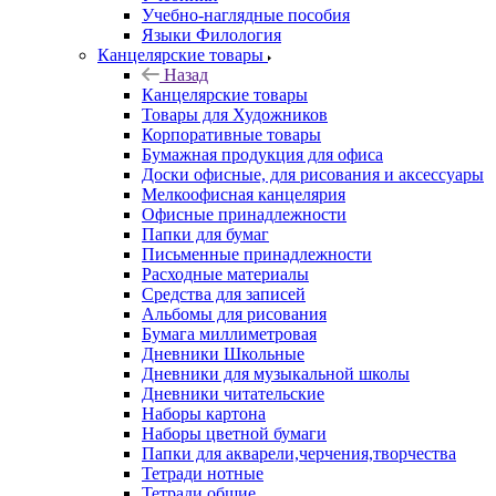
Учебно-наглядные пособия
Языки Филология
Канцелярские товары
Назад
Канцелярские товары
Товары для Художников
Корпоративные товары
Бумажная продукция для офиса
Доски офисные, для рисования и аксессуары
Мелкоофисная канцелярия
Офисные принадлежности
Папки для бумаг
Письменные принадлежности
Расходные материалы
Средства для записей
Альбомы для рисования
Бумага миллиметровая
Дневники Школьные
Дневники для музыкальной школы
Дневники читательские
Наборы картона
Наборы цветной бумаги
Папки для акварели,черчения,творчества
Тетради нотные
Тетради общие