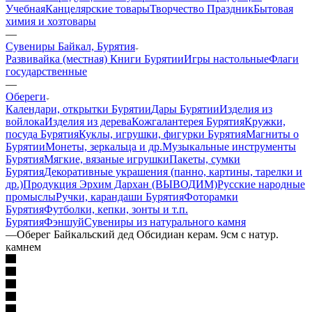
Учебная
Канцелярские товары
Творчество Праздник
Бытовая
химия и хозтовары
—
Сувениры Байкал, Бурятия
Развивайка (местная)
Книги Бурятии
Игры настольные
Флаги
государственные
—
Обереги
Календари, открытки Бурятии
Дары Бурятии
Изделия из
войлока
Изделия из дерева
Кожгалантерея Бурятия
Кружки,
посуда Бурятия
Куклы, игрушки, фигурки Бурятия
Магниты о
Бурятии
Монеты, зеркальца и др.
Музыкальные инструменты
Бурятия
Мягкие, вязаные игрушки
Пакеты, сумки
Бурятия
Декоративные украшения (панно, картины, тарелки и
др.)
Продукция Эрхим Дархан (ВЫВОДИМ)
Русские народные
промыслы
Ручки, карандаши Бурятия
Фоторамки
Бурятия
Футболки, кепки, зонты и т.п.
Бурятия
Фэншуй
Сувениры из натурального камня
—
Оберег Байкальский дед Обсидиан керам. 9см с натур.
камнем