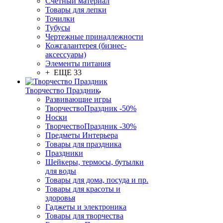
Счетный материал
Товары для лепки
Точилки
Тубусы
Чертежные принадлежности
Кожгалантерея (бизнес-
аксессуары)
Элементы питания
+ ЕЩЕ 33
Творчество Праздник
Развивающие игры
ТворчествоПраздник -50%
Носки
ТворчествоПраздник -30%
Предметы Интерьера
Товары для праздника
Праздники
Шейкеры, термосы, бутылки
для воды
Товары для дома, посуда и пр.
Товары для красоты и
здоровья
Гаджеты и электроника
Товары для творчества