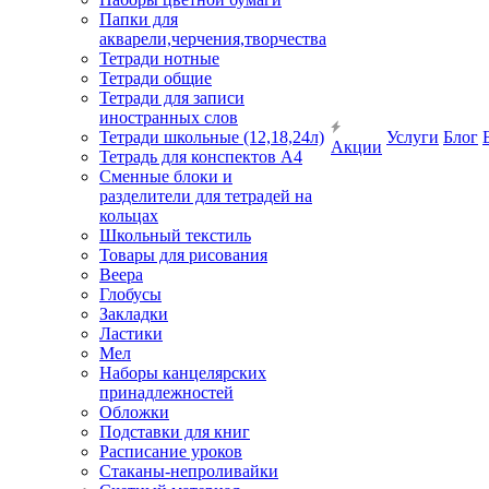
Папки для
акварели,черчения,творчества
Тетради нотные
Тетради общие
Тетради для записи
иностранных слов
Тетради школьные (12,18,24л)
Услуги
Блог
Акции
Тетрадь для конспектов А4
Сменные блоки и
разделители для тетрадей на
кольцах
Школьный текстиль
Товары для рисования
Веера
Глобусы
Закладки
Ластики
Мел
Наборы канцелярских
принадлежностей
Обложки
Подставки для книг
Расписание уроков
Стаканы-непроливайки