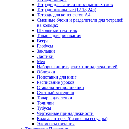
Тетради для записи иностранных слов
Тетради школьные (12,18,24л)
Тетрадь для конспектов А4
Сменные блоки и разделители для тетрадей
на кольцах
Школьный текстиль
Товары для рисования
Веера
Глобусы
Закладки
Ластики
Мел
Наборы канцелярских принадлежностей
Обложки
Подставки для книг
Расписание уроков
Стаканы-непроливайки
Счетный материал
Товары для лепки
Точилки
Тубусы
Чертежные принадлежности
Кожгалантерея (бизнес-аксессуары)
Элементы питания
Творчество Праздник