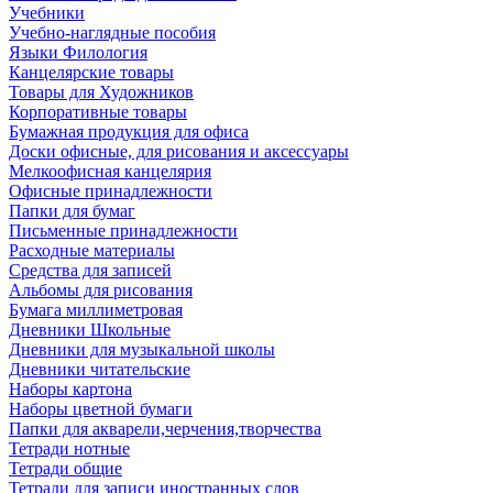
Учебники
Учебно-наглядные пособия
Языки Филология
Канцелярские товары
Товары для Художников
Корпоративные товары
Бумажная продукция для офиса
Доски офисные, для рисования и аксессуары
Мелкоофисная канцелярия
Офисные принадлежности
Папки для бумаг
Письменные принадлежности
Расходные материалы
Средства для записей
Альбомы для рисования
Бумага миллиметровая
Дневники Школьные
Дневники для музыкальной школы
Дневники читательские
Наборы картона
Наборы цветной бумаги
Папки для акварели,черчения,творчества
Тетради нотные
Тетради общие
Тетради для записи иностранных слов