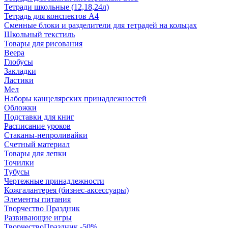
Тетради школьные (12,18,24л)
Тетрадь для конспектов А4
Сменные блоки и разделители для тетрадей на кольцах
Школьный текстиль
Товары для рисования
Веера
Глобусы
Закладки
Ластики
Мел
Наборы канцелярских принадлежностей
Обложки
Подставки для книг
Расписание уроков
Стаканы-непроливайки
Счетный материал
Товары для лепки
Точилки
Тубусы
Чертежные принадлежности
Кожгалантерея (бизнес-аксессуары)
Элементы питания
Творчество Праздник
Развивающие игры
ТворчествоПраздник -50%