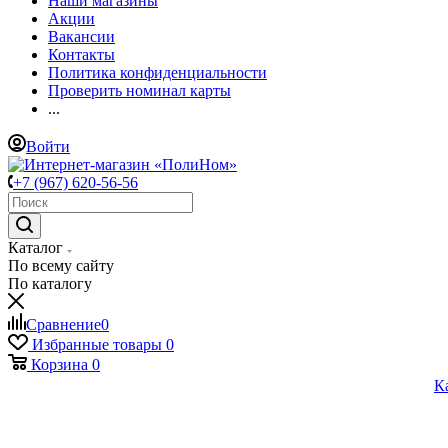
Наши магазины
Акции
Вакансии
Контакты
Политика конфиденциальности
Проверить номинал карты
...
Войти
+7 (967) 620-56-56
Каталог
По всему сайту
По каталогу
Сравнение
0
Избранные товары
0
Корзина
0
К