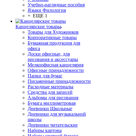
Учебно-наглядные пособия
Языки Филология
+ ЕЩЕ 1
Канцелярские товары
Товары для Художников
Корпоративные товары
Бумажная продукция для
офиса
Доски офисные, для
рисования и аксессуары
Мелкоофисная канцелярия
Офисные принадлежности
Папки для бумаг
Письменные принадлежности
Расходные материалы
Средства для записей
Альбомы для рисования
Бумага миллиметровая
Дневники Школьные
Дневники для музыкальной
школы
Дневники читательские
Наборы картона
Наборы цветной бумаги