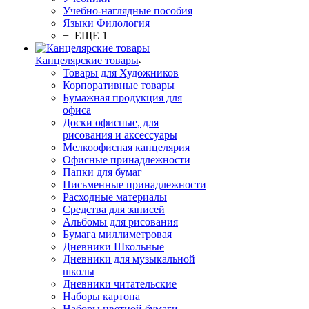
Учебно-наглядные пособия
Языки Филология
+ ЕЩЕ 1
Канцелярские товары
Товары для Художников
Корпоративные товары
Бумажная продукция для
офиса
Доски офисные, для
рисования и аксессуары
Мелкоофисная канцелярия
Офисные принадлежности
Папки для бумаг
Письменные принадлежности
Расходные материалы
Средства для записей
Альбомы для рисования
Бумага миллиметровая
Дневники Школьные
Дневники для музыкальной
школы
Дневники читательские
Наборы картона
Наборы цветной бумаги