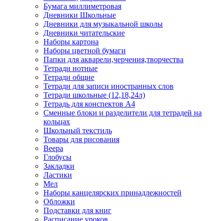
Бумага миллиметровая
Дневники Школьные
Дневники для музыкальной школы
Дневники читательские
Наборы картона
Наборы цветной бумаги
Папки для акварели,черчения,творчества
Тетради нотные
Тетради общие
Тетради для записи иностранных слов
Тетради школьные (12,18,24л)
Тетрадь для конспектов А4
Сменные блоки и разделители для тетрадей на
кольцах
Школьный текстиль
Товары для рисования
Веера
Глобусы
Закладки
Ластики
Мел
Наборы канцелярских принадлежностей
Обложки
Подставки для книг
Расписание уроков