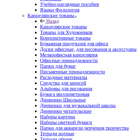
Учебно-наглядные пособия
Языки Филология
Канцелярские товары
Назад
Канцелярские товары
Товары для Художников
Корпоративные товары
Бумажная продукция для офиса
Доски офисные, для рисования и аксессуары
Мелкоофисная канцелярия
Офисные принадлежности
Папки для бумаг
Письменные принадлежности
Расходные материалы
Средства для записей
Альбомы для рисования
Бумага миллиметровая
Дневники Школьные
Дневники для музыкальной школы
Дневники читательские
Наборы картона
Наборы цветной бумаги
Папки для акварели,черчения,творчества
Тетради нотные
Тетради общие