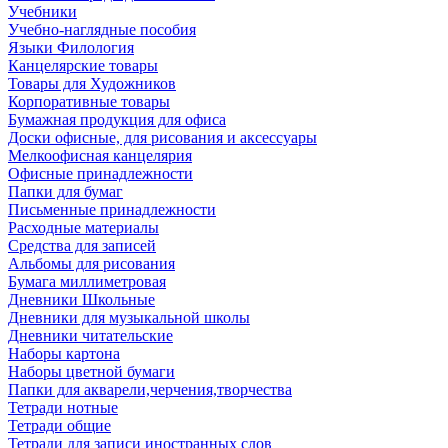
Учебники
Учебно-наглядные пособия
Языки Филология
Канцелярские товары
Товары для Художников
Корпоративные товары
Бумажная продукция для офиса
Доски офисные, для рисования и аксессуары
Мелкоофисная канцелярия
Офисные принадлежности
Папки для бумаг
Письменные принадлежности
Расходные материалы
Средства для записей
Альбомы для рисования
Бумага миллиметровая
Дневники Школьные
Дневники для музыкальной школы
Дневники читательские
Наборы картона
Наборы цветной бумаги
Папки для акварели,черчения,творчества
Тетради нотные
Тетради общие
Тетради для записи иностранных слов