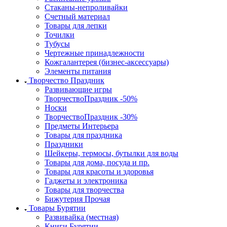
Стаканы-непроливайки
Счетный материал
Товары для лепки
Точилки
Тубусы
Чертежные принадлежности
Кожгалантерея (бизнес-аксессуары)
Элементы питания
Творчество Праздник
Развивающие игры
ТворчествоПраздник -50%
Носки
ТворчествоПраздник -30%
Предметы Интерьера
Товары для праздника
Праздники
Шейкеры, термосы, бутылки для воды
Товары для дома, посуда и пр.
Товары для красоты и здоровья
Гаджеты и электроника
Товары для творчества
Бижутерия Прочая
Товары Бурятии
Развивайка (местная)
Книги Бурятии