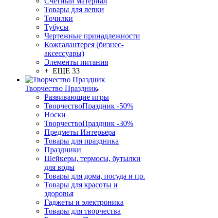
Счетный материал
Товары для лепки
Точилки
Тубусы
Чертежные принадлежности
Кожгалантерея (бизнес-
аксессуары)
Элементы питания
+ ЕЩЕ 33
Творчество Праздник
Развивающие игры
ТворчествоПраздник -50%
Носки
ТворчествоПраздник -30%
Предметы Интерьера
Товары для праздника
Праздники
Шейкеры, термосы, бутылки
для воды
Товары для дома, посуда и пр.
Товары для красоты и
здоровья
Гаджеты и электроника
Товары для творчества