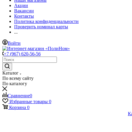
Наши магазины
Акции
Вакансии
Контакты
Политика конфиденциальности
Проверить номинал карты
...
Войти
+7 (967) 620-56-56
Каталог
По всему сайту
По каталогу
Сравнение
0
Избранные товары
0
Корзина
0
К