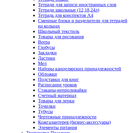
Тетради для записи иностранных слов
Тетради школьные (12,18,24л)
Тетрадь для конспектов А4
Сменные блоки и разделители для тетрадей
на кольцах
Школьный текстиль
Товары для рисования
Веера
Глобусы
Закладки
Ластики
Мел
Наборы канцелярских принадлежностей
Обложки
Подставки для книг
Расписание уроков
Стаканы-непроливайки
Счетный материал
Товары для лепки
Точилки
Тубусы
Чертежные принадлежности
Кожгалантерея (бизнес-аксессуары)
Элементы питания
Творчество Праздник