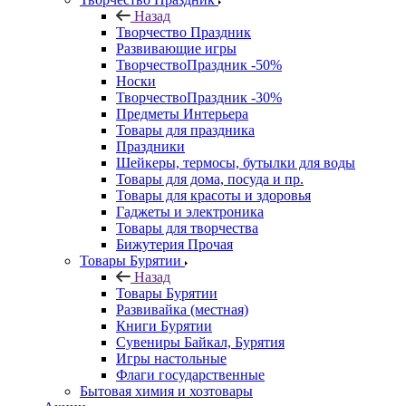
Назад
Творчество Праздник
Развивающие игры
ТворчествоПраздник -50%
Носки
ТворчествоПраздник -30%
Предметы Интерьера
Товары для праздника
Праздники
Шейкеры, термосы, бутылки для воды
Товары для дома, посуда и пр.
Товары для красоты и здоровья
Гаджеты и электроника
Товары для творчества
Бижутерия Прочая
Товары Бурятии
Назад
Товары Бурятии
Развивайка (местная)
Книги Бурятии
Сувениры Байкал, Бурятия
Игры настольные
Флаги государственные
Бытовая химия и хозтовары