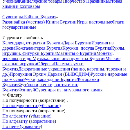
Учебная
Канцелярские товары
Творчество Праздник
Бытовая
химия и хозтовары
—
Сувениры Байкал, Бурятия
Развивайка (местная)
Книги Бурятии
Игры настольные
Флаги
государственные
—
Изделия из войлока
Календари, открытки Бурятии
Дары Бурятии
Изделия из
дерева
Кожгалантерея Бурятия
Кружки, посуда Бурятия
Куклы,
игрушки, фигурки Бурятия
Магниты о Бурятии
Монеты,
зеркальца и др.
Музыкальные инструменты Бурятия
Мягкие,
вязаные игрушки
Обереги
Пакеты, сумки
Бурятия
Декоративные украшения (панно, картины, тарелки и
др.)
Продукция Эрхим Дархан (ВЫВОДИМ)
Русские народные
промыслы
Ручки, карандаши Бурятия
Фоторамки
Бурятия
Футболки, кепки, зонты и т.п.
Бурятия
Фэншуй
Сувениры из натурального камня
Фильтр
По популярности (возрастание)
По популярности (убывание)
По популярности (возрастание)
По алфавиту (убывание)
По алфавиту (возрастание)
По цене (убывание)