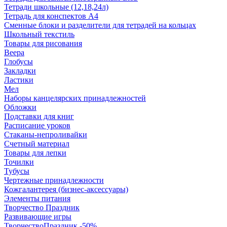
Тетради школьные (12,18,24л)
Тетрадь для конспектов А4
Сменные блоки и разделители для тетрадей на кольцах
Школьный текстиль
Товары для рисования
Веера
Глобусы
Закладки
Ластики
Мел
Наборы канцелярских принадлежностей
Обложки
Подставки для книг
Расписание уроков
Стаканы-непроливайки
Счетный материал
Товары для лепки
Точилки
Тубусы
Чертежные принадлежности
Кожгалантерея (бизнес-аксессуары)
Элементы питания
Творчество Праздник
Развивающие игры
ТворчествоПраздник -50%