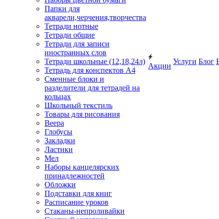
Папки для
акварели,черчения,творчества
Тетради нотные
Тетради общие
Тетради для записи
иностранных слов
Тетради школьные (12,18,24л)
Услуги
Блог
Акции
Тетрадь для конспектов А4
Сменные блоки и
разделители для тетрадей на
кольцах
Школьный текстиль
Товары для рисования
Веера
Глобусы
Закладки
Ластики
Мел
Наборы канцелярских
принадлежностей
Обложки
Подставки для книг
Расписание уроков
Стаканы-непроливайки