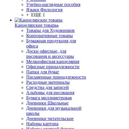
Учебно-наглядные пособия
Языки Филология
+ ЕЩЕ 1
Канцелярские товары
Товары для Художников
Корпоративные товары
Бумажная продукция для
офиса
Доски офисные, для
рисования и аксессуары
Мелкоофисная канцелярия
Офисные принадлежности
Папки для бумаг
Письменные принадлежности
Расходные материалы
Средства для записей
Альбомы для рисования
Бумага миллиметровая
Дневники Школьные
Дневники для музыкальной
школы
Дневники читательские
Наборы картона
Наборы цветной бумаги