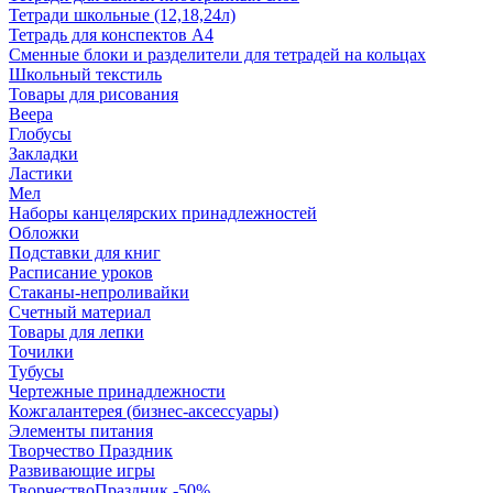
Тетради школьные (12,18,24л)
Тетрадь для конспектов А4
Сменные блоки и разделители для тетрадей на кольцах
Школьный текстиль
Товары для рисования
Веера
Глобусы
Закладки
Ластики
Мел
Наборы канцелярских принадлежностей
Обложки
Подставки для книг
Расписание уроков
Стаканы-непроливайки
Счетный материал
Товары для лепки
Точилки
Тубусы
Чертежные принадлежности
Кожгалантерея (бизнес-аксессуары)
Элементы питания
Творчество Праздник
Развивающие игры
ТворчествоПраздник -50%