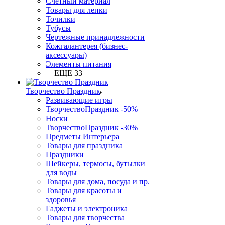
Счетный материал
Товары для лепки
Точилки
Тубусы
Чертежные принадлежности
Кожгалантерея (бизнес-
аксессуары)
Элементы питания
+ ЕЩЕ 33
Творчество Праздник
Развивающие игры
ТворчествоПраздник -50%
Носки
ТворчествоПраздник -30%
Предметы Интерьера
Товары для праздника
Праздники
Шейкеры, термосы, бутылки
для воды
Товары для дома, посуда и пр.
Товары для красоты и
здоровья
Гаджеты и электроника
Товары для творчества