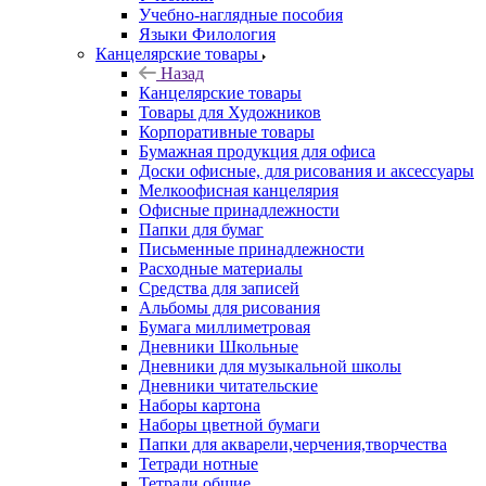
Учебно-наглядные пособия
Языки Филология
Канцелярские товары
Назад
Канцелярские товары
Товары для Художников
Корпоративные товары
Бумажная продукция для офиса
Доски офисные, для рисования и аксессуары
Мелкоофисная канцелярия
Офисные принадлежности
Папки для бумаг
Письменные принадлежности
Расходные материалы
Средства для записей
Альбомы для рисования
Бумага миллиметровая
Дневники Школьные
Дневники для музыкальной школы
Дневники читательские
Наборы картона
Наборы цветной бумаги
Папки для акварели,черчения,творчества
Тетради нотные
Тетради общие