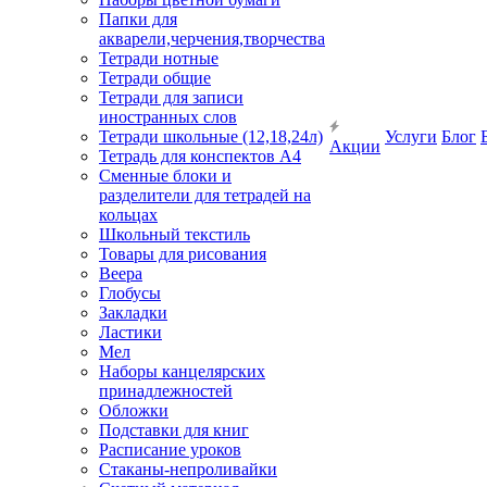
Папки для
акварели,черчения,творчества
Тетради нотные
Тетради общие
Тетради для записи
иностранных слов
Тетради школьные (12,18,24л)
Услуги
Блог
Акции
Тетрадь для конспектов А4
Сменные блоки и
разделители для тетрадей на
кольцах
Школьный текстиль
Товары для рисования
Веера
Глобусы
Закладки
Ластики
Мел
Наборы канцелярских
принадлежностей
Обложки
Подставки для книг
Расписание уроков
Стаканы-непроливайки