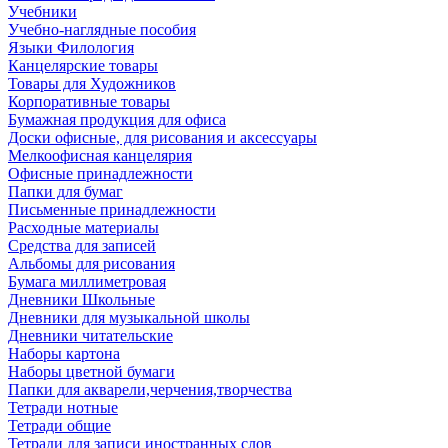
Учебники
Учебно-наглядные пособия
Языки Филология
Канцелярские товары
Товары для Художников
Корпоративные товары
Бумажная продукция для офиса
Доски офисные, для рисования и аксессуары
Мелкоофисная канцелярия
Офисные принадлежности
Папки для бумаг
Письменные принадлежности
Расходные материалы
Средства для записей
Альбомы для рисования
Бумага миллиметровая
Дневники Школьные
Дневники для музыкальной школы
Дневники читательские
Наборы картона
Наборы цветной бумаги
Папки для акварели,черчения,творчества
Тетради нотные
Тетради общие
Тетради для записи иностранных слов