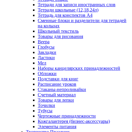
Тетради для записи иностранных слов
Тетради школьные (12,18,24л)
Тетрадь для конспектов А4
Сменные блоки и разделители для тетрадей
на кольцах
Школьный текстиль
Товары для рисования
Веера
Глобусы
Закладки
Ластики
Мел
Наборы канцелярских принадлежностей
Обложки
Подставки для книг
Расписание уроков
Стаканы-непроливайки
Счетный материал
Товары для лепки
Точилки
Тубусы
Чертежные принадлежности
Кожгалантерея (бизнес-аксессуары)
Элементы питания
Творчество Праздник