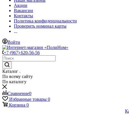
Наши магазины
Акции
Вакансии
Контакты
Политика конфиденциальности
Проверить номинал карты
...
Войти
+7 (967) 620-56-56
Каталог
По всему сайту
По каталогу
Сравнение
0
Избранные товары
0
Корзина
0
К