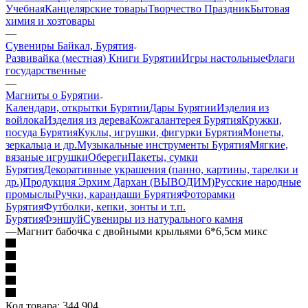
Учебная
Канцелярские товары
Творчество Праздник
Бытовая
химия и хозтовары
—
Сувениры Байкал, Бурятия
Развивайка (местная)
Книги Бурятии
Игры настольные
Флаги
государственные
—
Магниты о Бурятии
Календари, открытки Бурятии
Дары Бурятии
Изделия из
войлока
Изделия из дерева
Кожгалантерея Бурятия
Кружки,
посуда Бурятия
Куклы, игрушки, фигурки Бурятия
Монеты,
зеркальца и др.
Музыкальные инструменты Бурятия
Мягкие,
вязаные игрушки
Обереги
Пакеты, сумки
Бурятия
Декоративные украшения (панно, картины, тарелки и
др.)
Продукция Эрхим Дархан (ВЫВОДИМ)
Русские народные
промыслы
Ручки, карандаши Бурятия
Фоторамки
Бурятия
Футболки, кепки, зонты и т.п.
Бурятия
Фэншуй
Сувениры из натурального камня
—
Магнит бабочка с двойными крыльями 6*6,5см микс
Код товара:
344 904