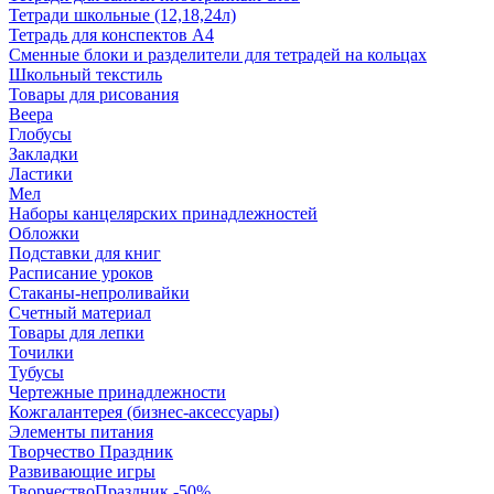
Тетради школьные (12,18,24л)
Тетрадь для конспектов А4
Сменные блоки и разделители для тетрадей на кольцах
Школьный текстиль
Товары для рисования
Веера
Глобусы
Закладки
Ластики
Мел
Наборы канцелярских принадлежностей
Обложки
Подставки для книг
Расписание уроков
Стаканы-непроливайки
Счетный материал
Товары для лепки
Точилки
Тубусы
Чертежные принадлежности
Кожгалантерея (бизнес-аксессуары)
Элементы питания
Творчество Праздник
Развивающие игры
ТворчествоПраздник -50%