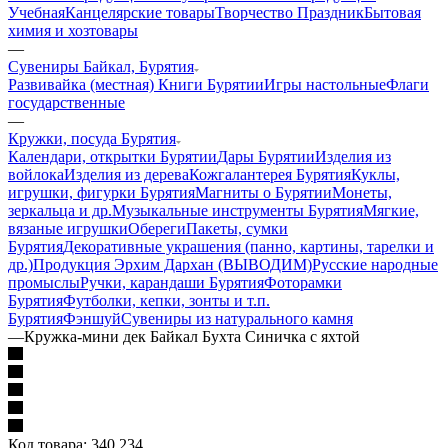
Учебная
Канцелярские товары
Творчество Праздник
Бытовая
химия и хозтовары
—
Сувениры Байкал, Бурятия
Развивайка (местная)
Книги Бурятии
Игры настольные
Флаги
государственные
—
Кружки, посуда Бурятия
Календари, открытки Бурятии
Дары Бурятии
Изделия из
войлока
Изделия из дерева
Кожгалантерея Бурятия
Куклы,
игрушки, фигурки Бурятия
Магниты о Бурятии
Монеты,
зеркальца и др.
Музыкальные инструменты Бурятия
Мягкие,
вязаные игрушки
Обереги
Пакеты, сумки
Бурятия
Декоративные украшения (панно, картины, тарелки и
др.)
Продукция Эрхим Дархан (ВЫВОДИМ)
Русские народные
промыслы
Ручки, карандаши Бурятия
Фоторамки
Бурятия
Футболки, кепки, зонты и т.п.
Бурятия
Фэншуй
Сувениры из натурального камня
—
Кружка-мини дек Байкал Бухта Синичка с яхтой
Код товара:
340 234