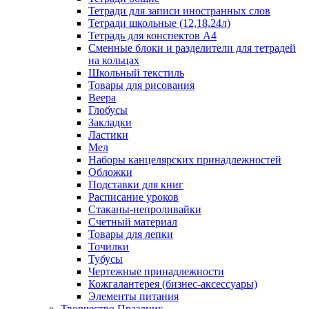
Тетради для записи иностранных слов
Тетради школьные (12,18,24л)
Тетрадь для конспектов А4
Сменные блоки и разделители для тетрадей
на кольцах
Школьный текстиль
Товары для рисования
Веера
Глобусы
Закладки
Ластики
Мел
Наборы канцелярских принадлежностей
Обложки
Подставки для книг
Расписание уроков
Стаканы-непроливайки
Счетный материал
Товары для лепки
Точилки
Тубусы
Чертежные принадлежности
Кожгалантерея (бизнес-аксессуары)
Элементы питания
Творчество Праздник