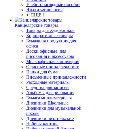
Учебно-наглядные пособия
Языки Филология
+ ЕЩЕ 1
Канцелярские товары
Товары для Художников
Корпоративные товары
Бумажная продукция для
офиса
Доски офисные, для
рисования и аксессуары
Мелкоофисная канцелярия
Офисные принадлежности
Папки для бумаг
Письменные принадлежности
Расходные материалы
Средства для записей
Альбомы для рисования
Бумага миллиметровая
Дневники Школьные
Дневники для музыкальной
школы
Дневники читательские
Наборы картона
Наборы цветной бумаги