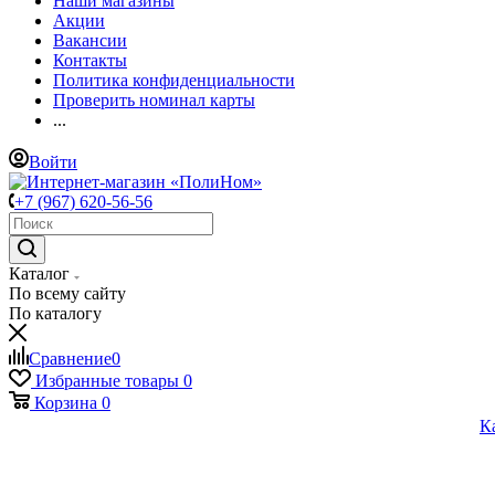
Наши магазины
Акции
Вакансии
Контакты
Политика конфиденциальности
Проверить номинал карты
...
Войти
+7 (967) 620-56-56
Каталог
По всему сайту
По каталогу
Сравнение
0
Избранные товары
0
Корзина
0
К