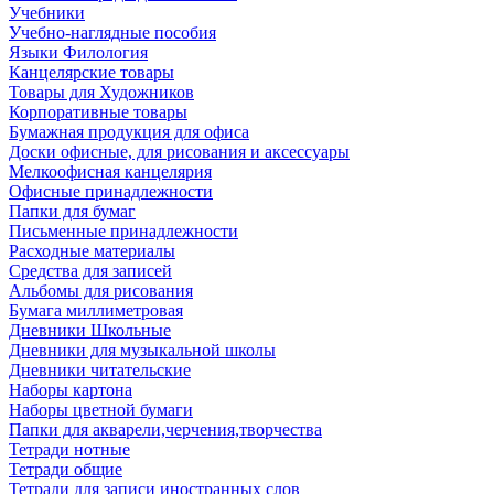
Учебники
Учебно-наглядные пособия
Языки Филология
Канцелярские товары
Товары для Художников
Корпоративные товары
Бумажная продукция для офиса
Доски офисные, для рисования и аксессуары
Мелкоофисная канцелярия
Офисные принадлежности
Папки для бумаг
Письменные принадлежности
Расходные материалы
Средства для записей
Альбомы для рисования
Бумага миллиметровая
Дневники Школьные
Дневники для музыкальной школы
Дневники читательские
Наборы картона
Наборы цветной бумаги
Папки для акварели,черчения,творчества
Тетради нотные
Тетради общие
Тетради для записи иностранных слов