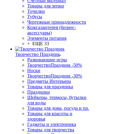
Счетный материал
Товары для лепки
Точилки
Тубусы
Чертежные принадлежности
Кожгалантерея (бизнес-
аксессуары)
Элементы питания
+ ЕЩЕ 33
Творчество Праздник
Развивающие игры
ТворчествоПраздник -50%
Носки
ТворчествоПраздник -30%
Предметы Интерьера
Товары для праздника
Праздники
Шейкеры, термосы, бутылки
для воды
Товары для дома, посуда и пр.
Товары для красоты и
здоровья
Гаджеты и электроника
Товары для творчества