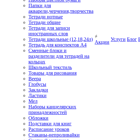
Папки для
акварели,черчения,творчества
Тетради нотные
Тетради общие
Тетради для записи
иностранных слов
Тетради школьные (12,18,24л)
Услуги
Блог
Акции
Тетрадь для конспектов А4
Сменные блоки и
разделители для тетрадей на
кольцах
Школьный текстиль
Товары для рисования
Веера
Глобусы
Закладки
Ластики
Мел
Наборы канцелярских
принадлежностей
Обложки
Подставки для книг
Расписание уроков
Стаканы-непроливайки