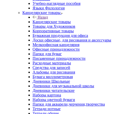
Учебно-наглядные пособия
Языки Филология
Канцелярские товары
Назад
Канцелярские товары
Товары для Художников
Корпоративные товары
Бумажная продукция для офиса
Доски офисные, для рисования и аксессуары
Мелкоофисная канцелярия
Офисные принадлежности
Папки для бумаг
Письменные принадлежности
Расходные материалы
Средства для записей
Альбомы для рисования
Бумага миллиметровая
Дневники Школьные
Дневники для музыкальной школы
Дневники читательские
Наборы картона
Наборы цветной бумаги
Папки для акварели,черчения,творчества
Тетради нотные
Тетради общие