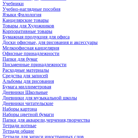
Учебники
Учебно-наглядные пособия
Языки Филология
Канцелярские товары
Товары для Художников
Корпоративные товары
Бумажная продукция для офиса
Доски офисные, для рисования и аксессуары
Мелкоофисная канцелярия
Офисные принадлежности
Папки для бумаг
Письменные принадлежности
Расходные материалы
Средства для записей
Альбомы для рисования
Бумага миллиметровая
Дневники Школьные
Дневники для музыкальной школы
Дневники читательские
Наборы картона
Наборы цветной бумаги
Папки для акварели,черчения,творчества
Тетради нотные
Тетради общие
Тетради для записи иностранных слов