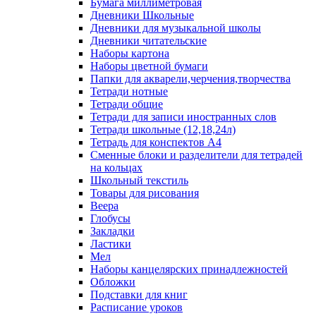
Бумага миллиметровая
Дневники Школьные
Дневники для музыкальной школы
Дневники читательские
Наборы картона
Наборы цветной бумаги
Папки для акварели,черчения,творчества
Тетради нотные
Тетради общие
Тетради для записи иностранных слов
Тетради школьные (12,18,24л)
Тетрадь для конспектов А4
Сменные блоки и разделители для тетрадей
на кольцах
Школьный текстиль
Товары для рисования
Веера
Глобусы
Закладки
Ластики
Мел
Наборы канцелярских принадлежностей
Обложки
Подставки для книг
Расписание уроков