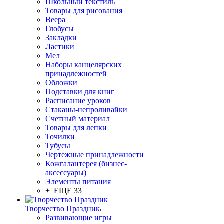
Школьный текстиль
Товары для рисования
Веера
Глобусы
Закладки
Ластики
Мел
Наборы канцелярских
принадлежностей
Обложки
Подставки для книг
Расписание уроков
Стаканы-непроливайки
Счетный материал
Товары для лепки
Точилки
Тубусы
Чертежные принадлежности
Кожгалантерея (бизнес-
аксессуары)
Элементы питания
+ ЕЩЕ 33
Творчество Праздник
Развивающие игры