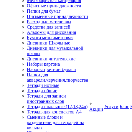
Мелкоофисная канцелярия
Офисные принадлежности
Папки для бумаг
Письменные принадлежности
Расходные материалы
Средства для записей
Альбомы для рисования
Бумага миллиметровая
Дневники Школьные
Дневники для музыкальной
школы
Дневники читательские
Наборы картона
Наборы цветной бумаги
Папки для
акварели,черчения,творчества
Тетради нотные
Тетради общие
Тетради для записи
иностранных слов
Тетради школьные (12,18,24л)
Услуги
Блог
Акции
Тетрадь для конспектов А4
Сменные блоки и
разделители для тетрадей на
кольцах