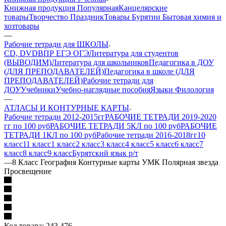
Книжная продукция Популярная
Канцелярские
товары
Творчество Праздник
Товары Бурятии
Бытовая химия и
хозтовары
—
Рабочие тетради для ШКОЛЫ
CD, DVD
ВПР ЕГЭ ОГЭ
Литература для студентов
(ВЫВОДИМ)
Литература для школьников
Педагогика в ДОУ
(ДЛЯ ПРЕПОДАВАТЕЛЕЙ)
Педагогика в школе (ДЛЯ
ПРЕПОДАВАТЕЛЕЙ)
Рабочие тетради для
ДОУ
Учебники
Учебно-наглядные пособия
Языки Филология
—
АТЛАСЫ И КОНТУРНЫЕ КАРТЫ
Рабочие тетради 2012-2015гг
РАБОЧИЕ ТЕТРАДИ 2019-2020
гг по 100 руб
РАБОЧИЕ ТЕТРАДИ 5КЛ по 100 руб
РАБОЧИЕ
ТЕТРАДИ 1КЛ по 100 руб
Рабочие тетради 2016-2018гг
10
класс
11 класс
1 класс
2 класс
3 класс
4 класс
5 класс
6 класс
7
класс
8 класс
9 класс
Бурятский язык р/т
—
8 Класс География Контурные карты УМК Полярная звезда
Просвещение
Код товара:
243 476