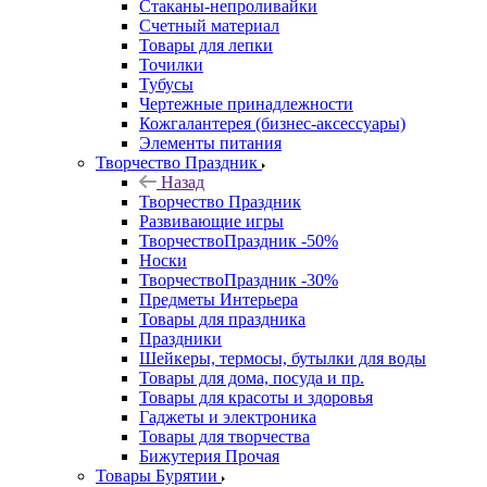
Стаканы-непроливайки
Счетный материал
Товары для лепки
Точилки
Тубусы
Чертежные принадлежности
Кожгалантерея (бизнес-аксессуары)
Элементы питания
Творчество Праздник
Назад
Творчество Праздник
Развивающие игры
ТворчествоПраздник -50%
Носки
ТворчествоПраздник -30%
Предметы Интерьера
Товары для праздника
Праздники
Шейкеры, термосы, бутылки для воды
Товары для дома, посуда и пр.
Товары для красоты и здоровья
Гаджеты и электроника
Товары для творчества
Бижутерия Прочая
Товары Бурятии