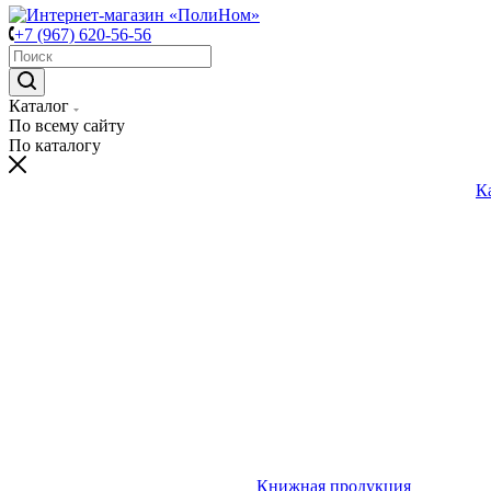
+7 (967) 620-56-56
Каталог
По всему сайту
По каталогу
К
Книжная продукция