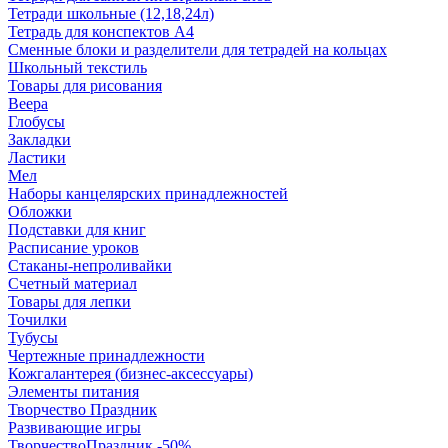
Тетради школьные (12,18,24л)
Тетрадь для конспектов А4
Сменные блоки и разделители для тетрадей на кольцах
Школьный текстиль
Товары для рисования
Веера
Глобусы
Закладки
Ластики
Мел
Наборы канцелярских принадлежностей
Обложки
Подставки для книг
Расписание уроков
Стаканы-непроливайки
Счетный материал
Товары для лепки
Точилки
Тубусы
Чертежные принадлежности
Кожгалантерея (бизнес-аксессуары)
Элементы питания
Творчество Праздник
Развивающие игры
ТворчествоПраздник -50%