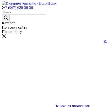
+7 (967) 620-56-56
Каталог
По всему сайту
По каталогу
К
Книжная продукция