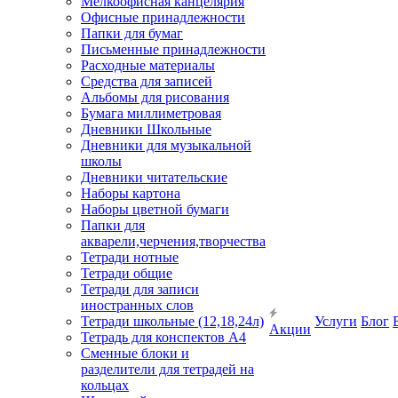
Мелкоофисная канцелярия
Офисные принадлежности
Папки для бумаг
Письменные принадлежности
Расходные материалы
Средства для записей
Альбомы для рисования
Бумага миллиметровая
Дневники Школьные
Дневники для музыкальной
школы
Дневники читательские
Наборы картона
Наборы цветной бумаги
Папки для
акварели,черчения,творчества
Тетради нотные
Тетради общие
Тетради для записи
иностранных слов
Тетради школьные (12,18,24л)
Услуги
Блог
Акции
Тетрадь для конспектов А4
Сменные блоки и
разделители для тетрадей на
кольцах