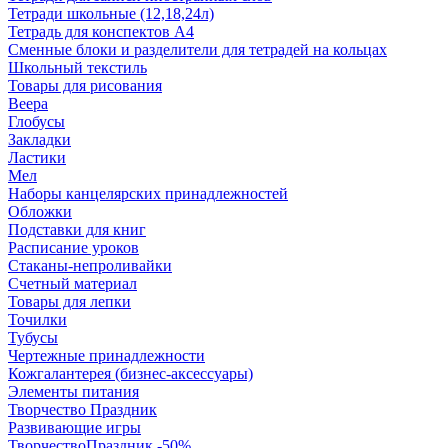
Тетради школьные (12,18,24л)
Тетрадь для конспектов А4
Сменные блоки и разделители для тетрадей на кольцах
Школьный текстиль
Товары для рисования
Веера
Глобусы
Закладки
Ластики
Мел
Наборы канцелярских принадлежностей
Обложки
Подставки для книг
Расписание уроков
Стаканы-непроливайки
Счетный материал
Товары для лепки
Точилки
Тубусы
Чертежные принадлежности
Кожгалантерея (бизнес-аксессуары)
Элементы питания
Творчество Праздник
Развивающие игры
ТворчествоПраздник -50%