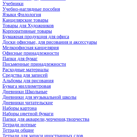
Учебники
Учебно-наглядные пособия
Языки Филология
Канцелярские товары
Товары для Художников
Корпоративные товары
Бумажная продукция для офиса
Доски офисные, для рисования и аксессуары
Мелкоофисная канцелярия
Офисные принадлежности
Папки для бумаг
Письменные принадлежности
Расходные материалы
Средства для записей
Альбомы для рисования
Бумага миллиметровая
Дневники Школьные
Дневники для музыкальной школы
Дневники читательские
Наборы картона
Наборы цветной бумаги
Папки для акварели,черчения,творчества
Тетради нотные
Тетради общие
Тетради для записи иностранных слов