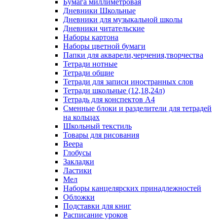
Бумага миллиметровая
Дневники Школьные
Дневники для музыкальной школы
Дневники читательские
Наборы картона
Наборы цветной бумаги
Папки для акварели,черчения,творчества
Тетради нотные
Тетради общие
Тетради для записи иностранных слов
Тетради школьные (12,18,24л)
Тетрадь для конспектов А4
Сменные блоки и разделители для тетрадей
на кольцах
Школьный текстиль
Товары для рисования
Веера
Глобусы
Закладки
Ластики
Мел
Наборы канцелярских принадлежностей
Обложки
Подставки для книг
Расписание уроков