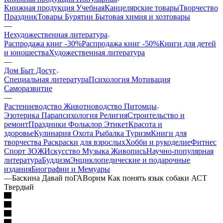
Книжная продукция Учебная
Канцелярские товары
Творчество
Праздник
Товары Бурятии
Бытовая химия и хозтовары
—
Нехудожественная литература
Распродажа книг -30%
Распродажа книг -50%
Книги для детей
и юношества
Художественная литература
—
Дом Быт Досуг
Специальная литература
Психология Мотивация
Саморазвитие
—
Растениеводство Животноводство Питомцы
Эзотерика Парапсихология Религия
Строительство и
ремонт
Праздники Фольклор Этикет
Красота и
здоровье
Кулинария
Охота Рыбалка Туризм
Книги для
творчества Раскраски для взрослых
Хобби и рукоделие
Фитнес
Спорт ЗОЖ
Искусство Музыка Живопись
Научно-популярная
литература
Буддизм
Энциклопедические и подарочные
издания
Биографии и Мемуары
—
Баскина Давай поГАВорим Как понять язык собаки АСТ
Твердый