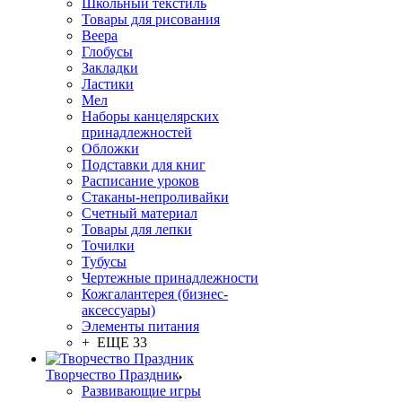
Школьный текстиль
Товары для рисования
Веера
Глобусы
Закладки
Ластики
Мел
Наборы канцелярских
принадлежностей
Обложки
Подставки для книг
Расписание уроков
Стаканы-непроливайки
Счетный материал
Товары для лепки
Точилки
Тубусы
Чертежные принадлежности
Кожгалантерея (бизнес-
аксессуары)
Элементы питания
+ ЕЩЕ 33
Творчество Праздник
Развивающие игры