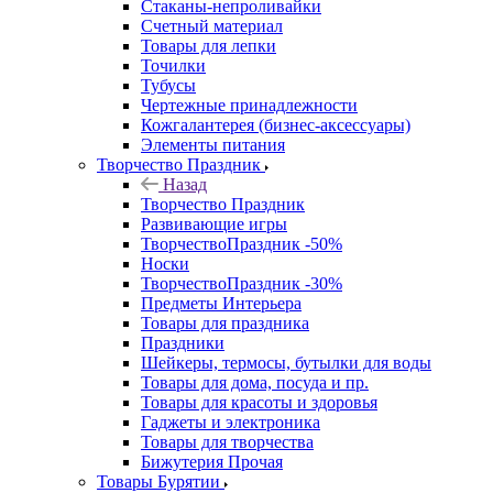
Стаканы-непроливайки
Счетный материал
Товары для лепки
Точилки
Тубусы
Чертежные принадлежности
Кожгалантерея (бизнес-аксессуары)
Элементы питания
Творчество Праздник
Назад
Творчество Праздник
Развивающие игры
ТворчествоПраздник -50%
Носки
ТворчествоПраздник -30%
Предметы Интерьера
Товары для праздника
Праздники
Шейкеры, термосы, бутылки для воды
Товары для дома, посуда и пр.
Товары для красоты и здоровья
Гаджеты и электроника
Товары для творчества
Бижутерия Прочая
Товары Бурятии