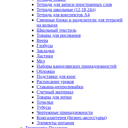
Тетради для записи иностранных слов
Тетради школьные (12,18,24л)
Тетрадь для конспектов А4
Сменные блоки и разделители для тетрадей
на кольцах
Школьный текстиль
Товары для рисования
Веера
Глобусы
Закладки
Ластики
Мел
Наборы канцелярских принадлежностей
Обложки
Подставки для книг
Расписание уроков
Стаканы-непроливайки
Счетный материал
Товары для лепки
Точилки
Тубусы
Чертежные принадлежности
Кожгалантерея (бизнес-аксессуары)
Элементы питания
Творчество Праздник