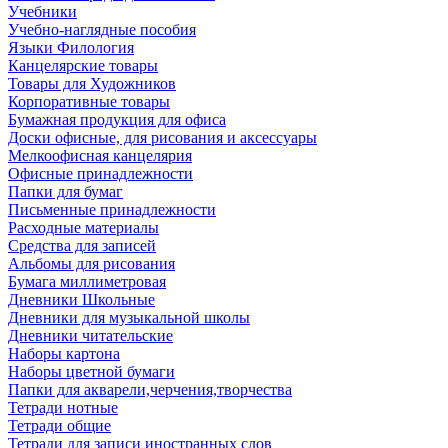
Учебники
Учебно-наглядные пособия
Языки Филология
Канцелярские товары
Товары для Художников
Корпоративные товары
Бумажная продукция для офиса
Доски офисные, для рисования и аксессуары
Мелкоофисная канцелярия
Офисные принадлежности
Папки для бумаг
Письменные принадлежности
Расходные материалы
Средства для записей
Альбомы для рисования
Бумага миллиметровая
Дневники Школьные
Дневники для музыкальной школы
Дневники читательские
Наборы картона
Наборы цветной бумаги
Папки для акварели,черчения,творчества
Тетради нотные
Тетради общие
Тетради для записи иностранных слов