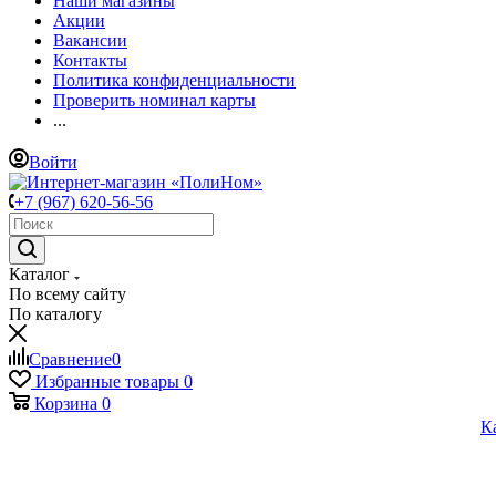
Наши магазины
Акции
Вакансии
Контакты
Политика конфиденциальности
Проверить номинал карты
...
Войти
+7 (967) 620-56-56
Каталог
По всему сайту
По каталогу
Сравнение
0
Избранные товары
0
Корзина
0
К