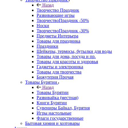
Назад
Творчество Праздник
Развивающие игры
ТворчествоПраздник -50%
Носки
ТворчествоПраздник -30%
Предметы Интерьера
Товары для праздника
Праздники
Шейкеры, термосы, бутылки для воды
Товары для дома, посуда и пр.
Товары для красоты и здоровья
Гаджеты и электроника
Товары для творчества
Бижутерия Прочая
Товары Бурятии
Назад
Товары Бурятии
Развивайка (местная)
Книги Бурятии
Сувениры Байкал, Бурятия
Игры настольные
Флаги государственные
Бытовая химия и хозтовары