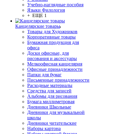
Учебно-наглядные пособия
Языки Филология
+ ЕЩЕ 1
Канцелярские товары
Товары для Художников
Корпоративные товары
Бумажная продукция для
офиса
Доски офисные, для
рисования и аксессуары
Мелкоофисная канцелярия
Офисные принадлежности
Папки для бумаг
Письменные принадлежности
Расходные материалы
Средства для записей
Альбомы для рисования
Бумага миллиметровая
Дневники Школьные
Дневники для музыкальной
школы
Дневники читательские
Наборы картона
Наборы цветной бумаги