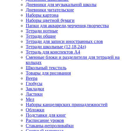
Дневники для музыкальной школы
Дневники читательские
Наборы картона
Наборы цветной бумаги
Папки для акварели,черчения,творчества
Тетради нотные
Тетради общие
Тетради для записи иностранных слов
Тетради школьные (12,18,24л)
Тетрадь для конспектов А4
Сменные блоки и разделители для тетрадей на
кольцах
Школьный текстиль
Товары для рисования
Веера
Глобусы
Закладки
Ластики
Мел
Наборы канцелярских принадлежностей
Обложки
Подставки для книг
Расписание уроков
Стаканы-непроливайки
Счетный материал