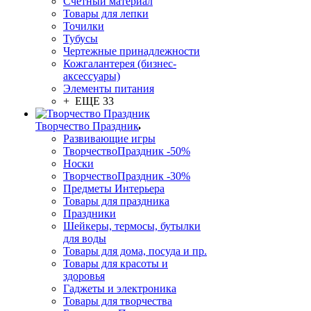
Счетный материал
Товары для лепки
Точилки
Тубусы
Чертежные принадлежности
Кожгалантерея (бизнес-
аксессуары)
Элементы питания
+ ЕЩЕ 33
Творчество Праздник
Развивающие игры
ТворчествоПраздник -50%
Носки
ТворчествоПраздник -30%
Предметы Интерьера
Товары для праздника
Праздники
Шейкеры, термосы, бутылки
для воды
Товары для дома, посуда и пр.
Товары для красоты и
здоровья
Гаджеты и электроника
Товары для творчества