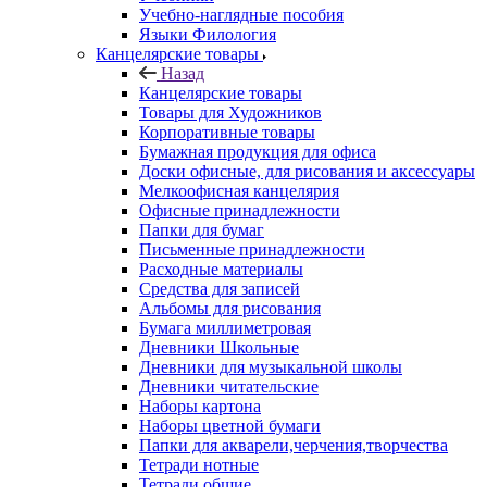
Учебно-наглядные пособия
Языки Филология
Канцелярские товары
Назад
Канцелярские товары
Товары для Художников
Корпоративные товары
Бумажная продукция для офиса
Доски офисные, для рисования и аксессуары
Мелкоофисная канцелярия
Офисные принадлежности
Папки для бумаг
Письменные принадлежности
Расходные материалы
Средства для записей
Альбомы для рисования
Бумага миллиметровая
Дневники Школьные
Дневники для музыкальной школы
Дневники читательские
Наборы картона
Наборы цветной бумаги
Папки для акварели,черчения,творчества
Тетради нотные
Тетради общие