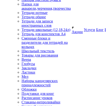
Папки для
акварели,черчения,творчества
Тетради нотные
Тетради общие
Тетради для записи
иностранных слов
Тетради школьные (12,18,24л)
Услуги
Блог
Акции
Тетрадь для конспектов А4
Сменные блоки и
разделители для тетрадей на
кольцах
Школьный текстиль
Товары для рисования
Веера
Глобусы
Закладки
Ластики
Мел
Наборы канцелярских
принадлежностей
Обложки
Подставки для книг
Расписание уроков
Стаканы-непроливайки