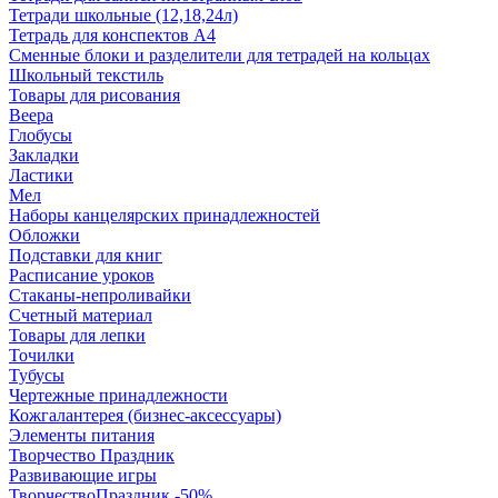
Тетради школьные (12,18,24л)
Тетрадь для конспектов А4
Сменные блоки и разделители для тетрадей на кольцах
Школьный текстиль
Товары для рисования
Веера
Глобусы
Закладки
Ластики
Мел
Наборы канцелярских принадлежностей
Обложки
Подставки для книг
Расписание уроков
Стаканы-непроливайки
Счетный материал
Товары для лепки
Точилки
Тубусы
Чертежные принадлежности
Кожгалантерея (бизнес-аксессуары)
Элементы питания
Творчество Праздник
Развивающие игры
ТворчествоПраздник -50%