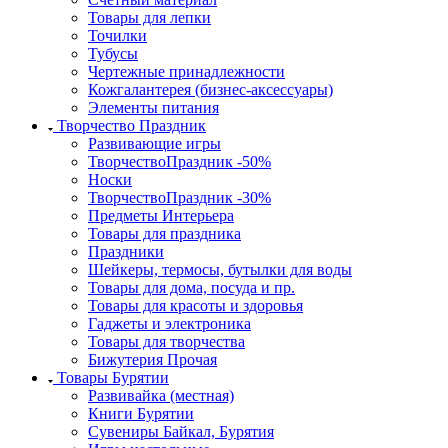
Товары для лепки
Точилки
Тубусы
Чертежные принадлежности
Кожгалантерея (бизнес-аксессуары)
Элементы питания
Творчество Праздник
Развивающие игры
ТворчествоПраздник -50%
Носки
ТворчествоПраздник -30%
Предметы Интерьера
Товары для праздника
Праздники
Шейкеры, термосы, бутылки для воды
Товары для дома, посуда и пр.
Товары для красоты и здоровья
Гаджеты и электроника
Товары для творчества
Бижутерия Прочая
Товары Бурятии
Развивайка (местная)
Книги Бурятии
Сувениры Байкал, Бурятия