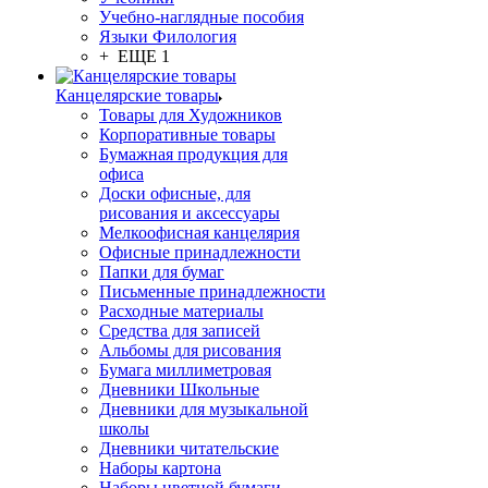
Учебно-наглядные пособия
Языки Филология
+ ЕЩЕ 1
Канцелярские товары
Товары для Художников
Корпоративные товары
Бумажная продукция для
офиса
Доски офисные, для
рисования и аксессуары
Мелкоофисная канцелярия
Офисные принадлежности
Папки для бумаг
Письменные принадлежности
Расходные материалы
Средства для записей
Альбомы для рисования
Бумага миллиметровая
Дневники Школьные
Дневники для музыкальной
школы
Дневники читательские
Наборы картона
Наборы цветной бумаги