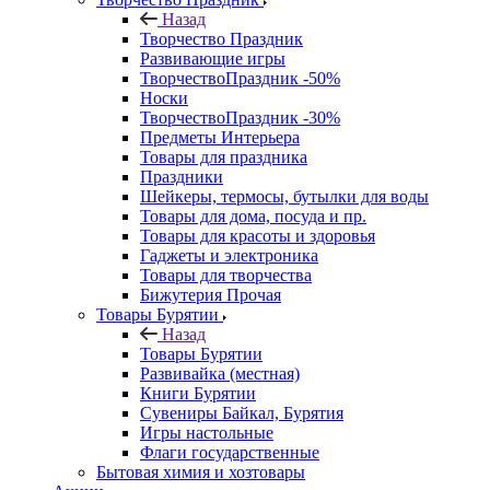
Назад
Творчество Праздник
Развивающие игры
ТворчествоПраздник -50%
Носки
ТворчествоПраздник -30%
Предметы Интерьера
Товары для праздника
Праздники
Шейкеры, термосы, бутылки для воды
Товары для дома, посуда и пр.
Товары для красоты и здоровья
Гаджеты и электроника
Товары для творчества
Бижутерия Прочая
Товары Бурятии
Назад
Товары Бурятии
Развивайка (местная)
Книги Бурятии
Сувениры Байкал, Бурятия
Игры настольные
Флаги государственные
Бытовая химия и хозтовары