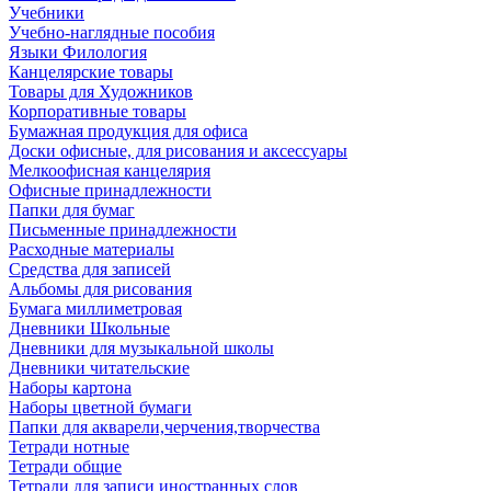
Учебники
Учебно-наглядные пособия
Языки Филология
Канцелярские товары
Товары для Художников
Корпоративные товары
Бумажная продукция для офиса
Доски офисные, для рисования и аксессуары
Мелкоофисная канцелярия
Офисные принадлежности
Папки для бумаг
Письменные принадлежности
Расходные материалы
Средства для записей
Альбомы для рисования
Бумага миллиметровая
Дневники Школьные
Дневники для музыкальной школы
Дневники читательские
Наборы картона
Наборы цветной бумаги
Папки для акварели,черчения,творчества
Тетради нотные
Тетради общие
Тетради для записи иностранных слов