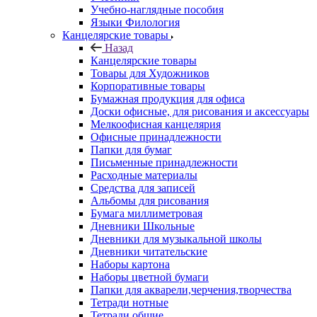
Учебно-наглядные пособия
Языки Филология
Канцелярские товары
Назад
Канцелярские товары
Товары для Художников
Корпоративные товары
Бумажная продукция для офиса
Доски офисные, для рисования и аксессуары
Мелкоофисная канцелярия
Офисные принадлежности
Папки для бумаг
Письменные принадлежности
Расходные материалы
Средства для записей
Альбомы для рисования
Бумага миллиметровая
Дневники Школьные
Дневники для музыкальной школы
Дневники читательские
Наборы картона
Наборы цветной бумаги
Папки для акварели,черчения,творчества
Тетради нотные
Тетради общие