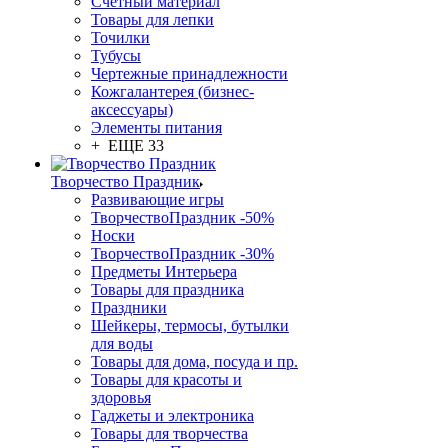
Счетный материал
Товары для лепки
Точилки
Тубусы
Чертежные принадлежности
Кожгалантерея (бизнес-
аксессуары)
Элементы питания
+ ЕЩЕ 33
Творчество Праздник
Развивающие игры
ТворчествоПраздник -50%
Носки
ТворчествоПраздник -30%
Предметы Интерьера
Товары для праздника
Праздники
Шейкеры, термосы, бутылки
для воды
Товары для дома, посуда и пр.
Товары для красоты и
здоровья
Гаджеты и электроника
Товары для творчества