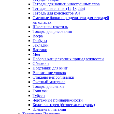
Тетради для записи иностранных слов
Тетради школьные (12,18,24л)
Тетрадь для конспектов А4
Сменные блоки и разделители для тетрадей
на кольцах
Школьный текстиль
Товары для рисования
Веера
Глобусы
Закладки
Ластики
Мел
Наборы канцелярских принадлежностей
Обложки
Подставки для книг
Расписание уроков
Стаканы-непроливайки
Счетный материал
Товары для лепки
Точилки
Тубусы
Чертежные принадлежности
Кожгалантерея (бизнес-аксессуары)
Элементы питания
Творчество Праздник