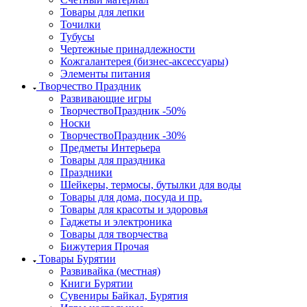
Товары для лепки
Точилки
Тубусы
Чертежные принадлежности
Кожгалантерея (бизнес-аксессуары)
Элементы питания
Творчество Праздник
Развивающие игры
ТворчествоПраздник -50%
Носки
ТворчествоПраздник -30%
Предметы Интерьера
Товары для праздника
Праздники
Шейкеры, термосы, бутылки для воды
Товары для дома, посуда и пр.
Товары для красоты и здоровья
Гаджеты и электроника
Товары для творчества
Бижутерия Прочая
Товары Бурятии
Развивайка (местная)
Книги Бурятии
Сувениры Байкал, Бурятия