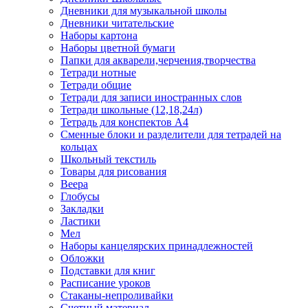
Дневники для музыкальной школы
Дневники читательские
Наборы картона
Наборы цветной бумаги
Папки для акварели,черчения,творчества
Тетради нотные
Тетради общие
Тетради для записи иностранных слов
Тетради школьные (12,18,24л)
Тетрадь для конспектов А4
Сменные блоки и разделители для тетрадей на
кольцах
Школьный текстиль
Товары для рисования
Веера
Глобусы
Закладки
Ластики
Мел
Наборы канцелярских принадлежностей
Обложки
Подставки для книг
Расписание уроков
Стаканы-непроливайки
Счетный материал