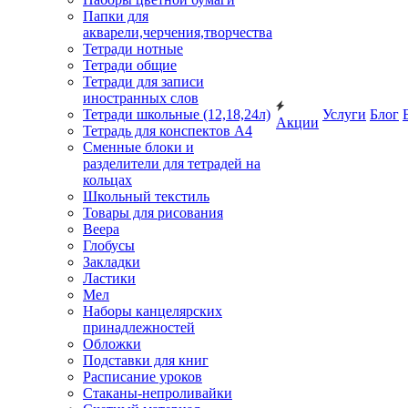
Папки для
акварели,черчения,творчества
Тетради нотные
Тетради общие
Тетради для записи
иностранных слов
Тетради школьные (12,18,24л)
Услуги
Блог
Акции
Тетрадь для конспектов А4
Сменные блоки и
разделители для тетрадей на
кольцах
Школьный текстиль
Товары для рисования
Веера
Глобусы
Закладки
Ластики
Мел
Наборы канцелярских
принадлежностей
Обложки
Подставки для книг
Расписание уроков
Стаканы-непроливайки