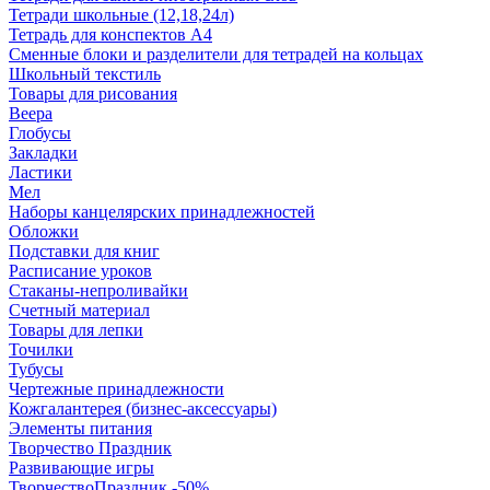
Тетради школьные (12,18,24л)
Тетрадь для конспектов А4
Сменные блоки и разделители для тетрадей на кольцах
Школьный текстиль
Товары для рисования
Веера
Глобусы
Закладки
Ластики
Мел
Наборы канцелярских принадлежностей
Обложки
Подставки для книг
Расписание уроков
Стаканы-непроливайки
Счетный материал
Товары для лепки
Точилки
Тубусы
Чертежные принадлежности
Кожгалантерея (бизнес-аксессуары)
Элементы питания
Творчество Праздник
Развивающие игры
ТворчествоПраздник -50%