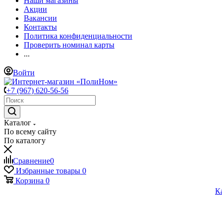
Наши магазины
Акции
Вакансии
Контакты
Политика конфиденциальности
Проверить номинал карты
...
Войти
+7 (967) 620-56-56
Каталог
По всему сайту
По каталогу
Сравнение
0
Избранные товары
0
Корзина
0
К