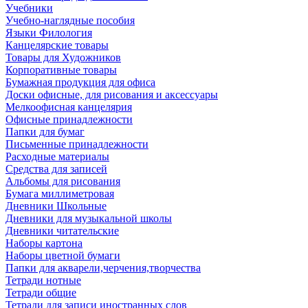
Учебники
Учебно-наглядные пособия
Языки Филология
Канцелярские товары
Товары для Художников
Корпоративные товары
Бумажная продукция для офиса
Доски офисные, для рисования и аксессуары
Мелкоофисная канцелярия
Офисные принадлежности
Папки для бумаг
Письменные принадлежности
Расходные материалы
Средства для записей
Альбомы для рисования
Бумага миллиметровая
Дневники Школьные
Дневники для музыкальной школы
Дневники читательские
Наборы картона
Наборы цветной бумаги
Папки для акварели,черчения,творчества
Тетради нотные
Тетради общие
Тетради для записи иностранных слов