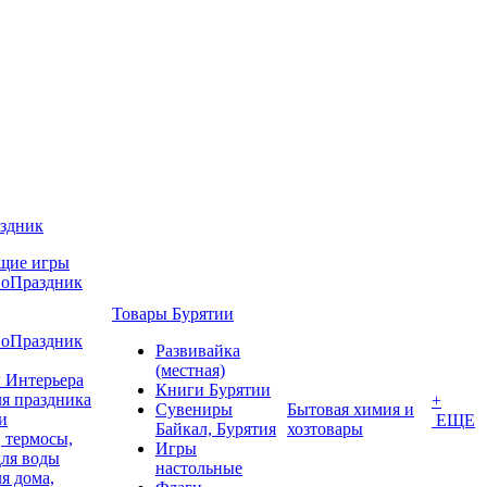
аздник
щие игры
воПраздник
Товары Бурятии
воПраздник
Развивайка
(местная)
 Интерьера
Книги Бурятии
я праздника
+
Сувениры
Бытовая химия и
и
ЕЩЕ
Байкал, Бурятия
хозтовары
 термосы,
Игры
для воды
настольные
я дома,