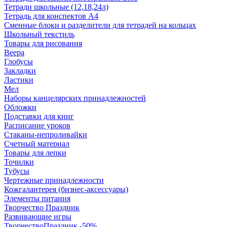
Тетради школьные (12,18,24л)
Тетрадь для конспектов А4
Сменные блоки и разделители для тетрадей на кольцах
Школьный текстиль
Товары для рисования
Веера
Глобусы
Закладки
Ластики
Мел
Наборы канцелярских принадлежностей
Обложки
Подставки для книг
Расписание уроков
Стаканы-непроливайки
Счетный материал
Товары для лепки
Точилки
Тубусы
Чертежные принадлежности
Кожгалантерея (бизнес-аксессуары)
Элементы питания
Творчество Праздник
Развивающие игры
ТворчествоПраздник -50%