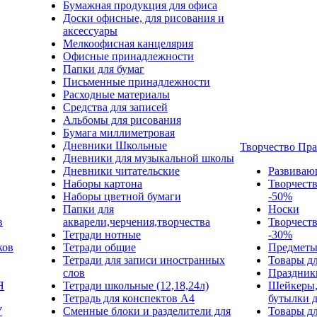
Бумажная продукция для офиса
Доски офисные, для рисования и
аксессуары
Мелкоофисная канцелярия
Офисные принадлежности
Папки для бумаг
Письменные принадлежности
Расходные материалы
Средства для записей
Альбомы для рисования
Бумага миллиметровая
Дневники Школьные
Творчество Пр
Дневники для музыкальной школы
Дневники читательские
Развиваю
Наборы картона
Творчест
Наборы цветной бумаги
-50%
Папки для
Носки
в
акварели,черчения,творчества
Творчест
Тетради нотные
-30%
ков
Тетради общие
Предметы
Тетради для записи иностранных
Товары дл
слов
Праздник
Я
Тетради школьные (12,18,24л)
Шейкеры,
Тетрадь для конспектов А4
бутылки 
У
Сменные блоки и разделители для
Товары дл