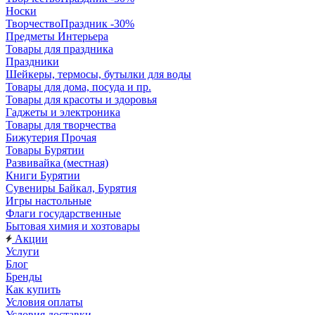
Носки
ТворчествоПраздник -30%
Предметы Интерьера
Товары для праздника
Праздники
Шейкеры, термосы, бутылки для воды
Товары для дома, посуда и пр.
Товары для красоты и здоровья
Гаджеты и электроника
Товары для творчества
Бижутерия Прочая
Товары Бурятии
Развивайка (местная)
Книги Бурятии
Сувениры Байкал, Бурятия
Игры настольные
Флаги государственные
Бытовая химия и хозтовары
Акции
Услуги
Блог
Бренды
Как купить
Условия оплаты
Условия доставки