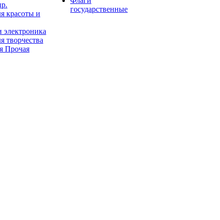
Флаги
пр.
государственные
я красоты и
и электроника
я творчества
я Прочая