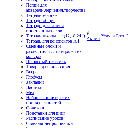
Папки для
акварели,черчения,творчества
Тетради нотные
Тетради общие
Тетради для записи
иностранных слов
Тетради школьные (12,18,24л)
Услуги
Блог
Акции
Тетрадь для конспектов А4
Сменные блоки и
разделители для тетрадей на
кольцах
Школьный текстиль
Товары для рисования
Веера
Глобусы
Закладки
Ластики
Мел
Наборы канцелярских
принадлежностей
Обложки
Подставки для книг
Расписание уроков
Стаканы-непроливайки