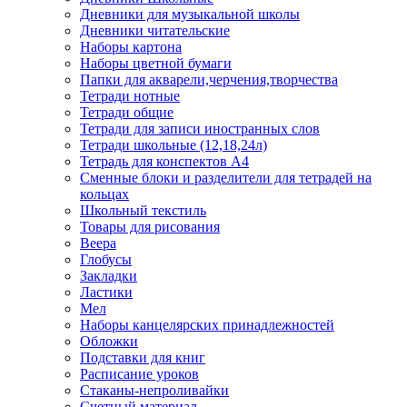
Дневники для музыкальной школы
Дневники читательские
Наборы картона
Наборы цветной бумаги
Папки для акварели,черчения,творчества
Тетради нотные
Тетради общие
Тетради для записи иностранных слов
Тетради школьные (12,18,24л)
Тетрадь для конспектов А4
Сменные блоки и разделители для тетрадей на
кольцах
Школьный текстиль
Товары для рисования
Веера
Глобусы
Закладки
Ластики
Мел
Наборы канцелярских принадлежностей
Обложки
Подставки для книг
Расписание уроков
Стаканы-непроливайки
Счетный материал