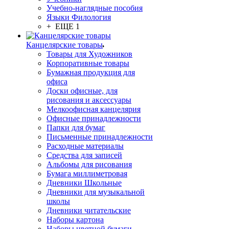
Учебно-наглядные пособия
Языки Филология
+ ЕЩЕ 1
Канцелярские товары
Товары для Художников
Корпоративные товары
Бумажная продукция для
офиса
Доски офисные, для
рисования и аксессуары
Мелкоофисная канцелярия
Офисные принадлежности
Папки для бумаг
Письменные принадлежности
Расходные материалы
Средства для записей
Альбомы для рисования
Бумага миллиметровая
Дневники Школьные
Дневники для музыкальной
школы
Дневники читательские
Наборы картона
Наборы цветной бумаги