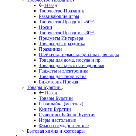
Назад
Творчество Праздник
Развивающие игры
ТворчествоПраздник -50%
Носки
ТворчествоПраздник -30%
Предметы Интерьера
Товары для праздника
Праздники
Шейкеры, термосы, бутылки для воды
Товары для дома, посуда и пр.
Товары для красоты и здоровья
Гаджеты и электроника
Товары для творчества
Бижутерия Прочая
Товары Бурятии
Назад
Товары Бурятии
Развивайка (местная)
Книги Бурятии
Сувениры Байкал, Бурятия
Игры настольные
Флаги государственные
Бытовая химия и хозтовары