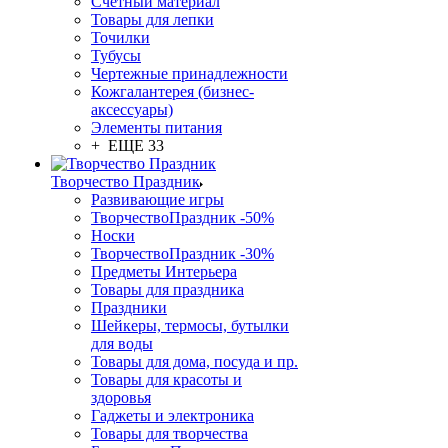
Счетный материал
Товары для лепки
Точилки
Тубусы
Чертежные принадлежности
Кожгалантерея (бизнес-
аксессуары)
Элементы питания
+ ЕЩЕ 33
Творчество Праздник
Развивающие игры
ТворчествоПраздник -50%
Носки
ТворчествоПраздник -30%
Предметы Интерьера
Товары для праздника
Праздники
Шейкеры, термосы, бутылки
для воды
Товары для дома, посуда и пр.
Товары для красоты и
здоровья
Гаджеты и электроника
Товары для творчества