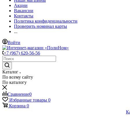
Наши магазины
Акции
Вакансии
Контакты
Политика конфиденциальности
Проверить номинал карты
...
Войти
+7 (967) 620-56-56
Каталог
По всему сайту
По каталогу
Сравнение
0
Избранные товары
0
Корзина
0
К