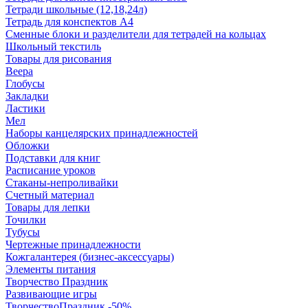
Тетради школьные (12,18,24л)
Тетрадь для конспектов А4
Сменные блоки и разделители для тетрадей на кольцах
Школьный текстиль
Товары для рисования
Веера
Глобусы
Закладки
Ластики
Мел
Наборы канцелярских принадлежностей
Обложки
Подставки для книг
Расписание уроков
Стаканы-непроливайки
Счетный материал
Товары для лепки
Точилки
Тубусы
Чертежные принадлежности
Кожгалантерея (бизнес-аксессуары)
Элементы питания
Творчество Праздник
Развивающие игры
ТворчествоПраздник -50%