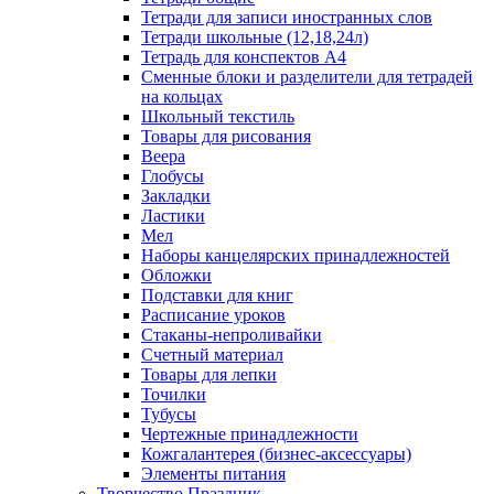
Тетради для записи иностранных слов
Тетради школьные (12,18,24л)
Тетрадь для конспектов А4
Сменные блоки и разделители для тетрадей
на кольцах
Школьный текстиль
Товары для рисования
Веера
Глобусы
Закладки
Ластики
Мел
Наборы канцелярских принадлежностей
Обложки
Подставки для книг
Расписание уроков
Стаканы-непроливайки
Счетный материал
Товары для лепки
Точилки
Тубусы
Чертежные принадлежности
Кожгалантерея (бизнес-аксессуары)
Элементы питания
Творчество Праздник