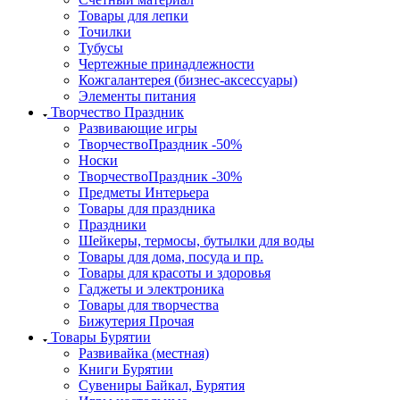
Товары для лепки
Точилки
Тубусы
Чертежные принадлежности
Кожгалантерея (бизнес-аксессуары)
Элементы питания
Творчество Праздник
Развивающие игры
ТворчествоПраздник -50%
Носки
ТворчествоПраздник -30%
Предметы Интерьера
Товары для праздника
Праздники
Шейкеры, термосы, бутылки для воды
Товары для дома, посуда и пр.
Товары для красоты и здоровья
Гаджеты и электроника
Товары для творчества
Бижутерия Прочая
Товары Бурятии
Развивайка (местная)
Книги Бурятии
Сувениры Байкал, Бурятия