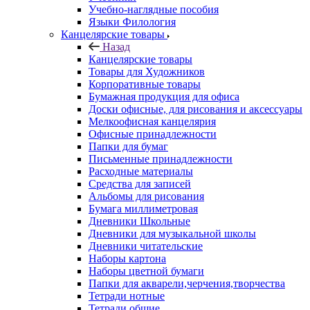
Учебно-наглядные пособия
Языки Филология
Канцелярские товары
Назад
Канцелярские товары
Товары для Художников
Корпоративные товары
Бумажная продукция для офиса
Доски офисные, для рисования и аксессуары
Мелкоофисная канцелярия
Офисные принадлежности
Папки для бумаг
Письменные принадлежности
Расходные материалы
Средства для записей
Альбомы для рисования
Бумага миллиметровая
Дневники Школьные
Дневники для музыкальной школы
Дневники читательские
Наборы картона
Наборы цветной бумаги
Папки для акварели,черчения,творчества
Тетради нотные
Тетради общие