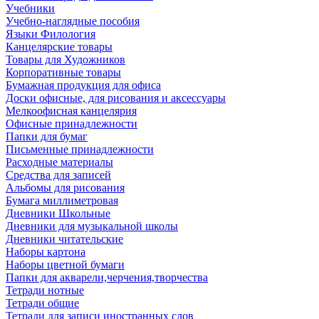
Учебники
Учебно-наглядные пособия
Языки Филология
Канцелярские товары
Товары для Художников
Корпоративные товары
Бумажная продукция для офиса
Доски офисные, для рисования и аксессуары
Мелкоофисная канцелярия
Офисные принадлежности
Папки для бумаг
Письменные принадлежности
Расходные материалы
Средства для записей
Альбомы для рисования
Бумага миллиметровая
Дневники Школьные
Дневники для музыкальной школы
Дневники читательские
Наборы картона
Наборы цветной бумаги
Папки для акварели,черчения,творчества
Тетради нотные
Тетради общие
Тетради для записи иностранных слов