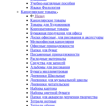
Учебно-наглядные пособия
Языки Филология
Канцелярские товары
Назад
Канцелярские товары
Товары для Художников
Корпоративные товары
Бумажная продукция для офиса
Доски офисные, для рисования и аксессуары
Мелкоофисная канцелярия
Офисные принадлежности
Папки для бумаг
Письменные принадлежности
Расходные материалы
Средства для записей
Альбомы для рисования
Бумага миллиметровая
Дневники Школьные
Дневники для музыкальной школы
Дневники читательские
Наборы картона
Наборы цветной бумаги
Папки для акварели,черчения,творчества
Тетради нотные
Тетради общие