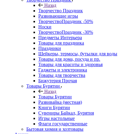
Назад
Творчество Праздник
Развивающие игры
ТворчествоПраздник -50%
Носки
ТворчествоПраздник -30%
Предметы Интерьера
Товары для праздника
Праздники
Шейкеры, термосы, бутылки для воды
Товары для дома, посуда и пр.
Товары для красоты и здоровья
Гаджеты и электроника
Товары для творчества
Бижутерия Прочая
Товары Бурятии
Назад
Товары Бурятии
Развивайка (местная)
Книги Бурятии
Сувениры Байкал, Бурятия
Игры настольные
Флаги государственные
Бытовая химия и хозтовары