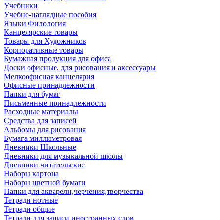
Учебники
Учебно-наглядные пособия
Языки Филология
Канцелярские товары
Товары для Художников
Корпоративные товары
Бумажная продукция для офиса
Доски офисные, для рисования и аксессуары
Мелкоофисная канцелярия
Офисные принадлежности
Папки для бумаг
Письменные принадлежности
Расходные материалы
Средства для записей
Альбомы для рисования
Бумага миллиметровая
Дневники Школьные
Дневники для музыкальной школы
Дневники читательские
Наборы картона
Наборы цветной бумаги
Папки для акварели,черчения,творчества
Тетради нотные
Тетради общие
Тетради для записи иностранных слов