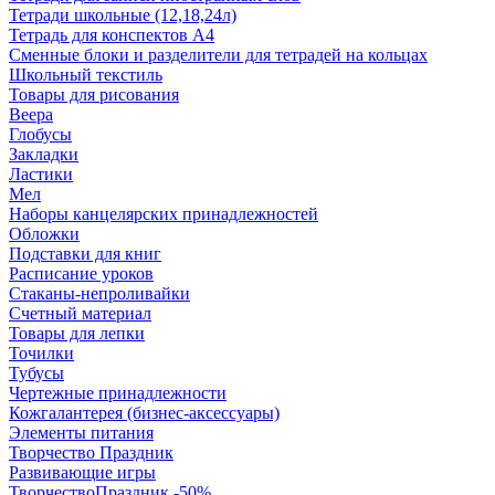
Тетради школьные (12,18,24л)
Тетрадь для конспектов А4
Сменные блоки и разделители для тетрадей на кольцах
Школьный текстиль
Товары для рисования
Веера
Глобусы
Закладки
Ластики
Мел
Наборы канцелярских принадлежностей
Обложки
Подставки для книг
Расписание уроков
Стаканы-непроливайки
Счетный материал
Товары для лепки
Точилки
Тубусы
Чертежные принадлежности
Кожгалантерея (бизнес-аксессуары)
Элементы питания
Творчество Праздник
Развивающие игры
ТворчествоПраздник -50%