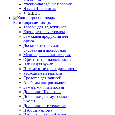
Учебно-наглядные пособия
Языки Филология
+ ЕЩЕ 1
Канцелярские товары
Товары для Художников
Корпоративные товары
Бумажная продукция для
офиса
Доски офисные, для
рисования и аксессуары
Мелкоофисная канцелярия
Офисные принадлежности
Папки для бумаг
Письменные принадлежности
Расходные материалы
Средства для записей
Альбомы для рисования
Бумага миллиметровая
Дневники Школьные
Дневники для музыкальной
школы
Дневники читательские
Наборы картона
Наборы цветной бумаги