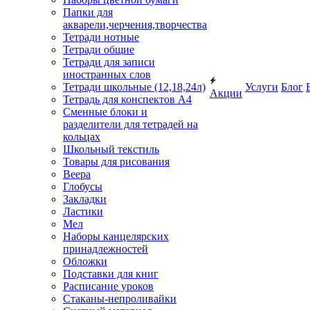
Папки для
акварели,черчения,творчества
Тетради нотные
Тетради общие
Тетради для записи
иностранных слов
Тетради школьные (12,18,24л)
Услуги
Блог
Акции
Тетрадь для конспектов А4
Сменные блоки и
разделители для тетрадей на
кольцах
Школьный текстиль
Товары для рисования
Веера
Глобусы
Закладки
Ластики
Мел
Наборы канцелярских
принадлежностей
Обложки
Подставки для книг
Расписание уроков
Стаканы-непроливайки