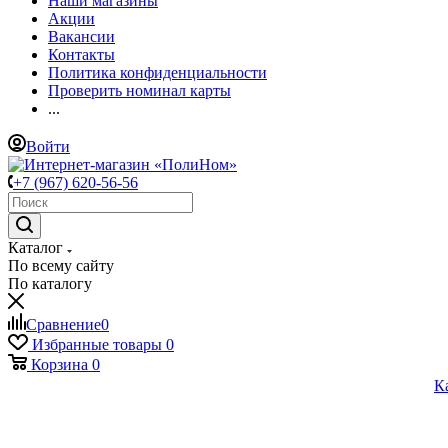
Наши магазины
Акции
Вакансии
Контакты
Политика конфиденциальности
Проверить номинал карты
...
Войти
+7 (967) 620-56-56
Каталог
По всему сайту
По каталогу
Сравнение
0
Избранные товары
0
Корзина
0
К