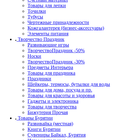
Товары для лепки
Точилки
Тубусы
Чертежные принадлежности
Кожгалантерея (бизнес-аксессуары)
Элементы питания
Творчество Праздник
Развивающие игры
ТворчествоПраздник -50%
Носки
ТворчествоПраздник -30%
Предметы Интерьера
Товары для праздника
Праздники
Шейкеры, термосы, бутылки для воды
Товары для дома, посуда и пр.
Товары для красоты и здоровья
Гаджеты и электроника
Товары для творчества
Бижутерия Прочая
Товары Бурятии
Развивайка (местная)
Книги Бурятии
Сувениры Байкал, Бурятия