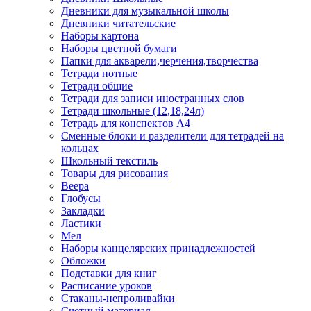
Дневники для музыкальной школы
Дневники читательские
Наборы картона
Наборы цветной бумаги
Папки для акварели,черчения,творчества
Тетради нотные
Тетради общие
Тетради для записи иностранных слов
Тетради школьные (12,18,24л)
Тетрадь для конспектов А4
Сменные блоки и разделители для тетрадей на
кольцах
Школьный текстиль
Товары для рисования
Веера
Глобусы
Закладки
Ластики
Мел
Наборы канцелярских принадлежностей
Обложки
Подставки для книг
Расписание уроков
Стаканы-непроливайки
Счетный материал