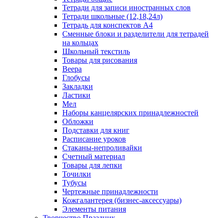
Тетради для записи иностранных слов
Тетради школьные (12,18,24л)
Тетрадь для конспектов А4
Сменные блоки и разделители для тетрадей
на кольцах
Школьный текстиль
Товары для рисования
Веера
Глобусы
Закладки
Ластики
Мел
Наборы канцелярских принадлежностей
Обложки
Подставки для книг
Расписание уроков
Стаканы-непроливайки
Счетный материал
Товары для лепки
Точилки
Тубусы
Чертежные принадлежности
Кожгалантерея (бизнес-аксессуары)
Элементы питания
Творчество Праздник