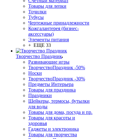
Счетный материал
Товары для лепки
Точилки
Тубусы
Чертежные принадлежности
Кожгалантерея (бизнес-
аксессуары)
Элементы питания
+ ЕЩЕ 33
Творчество Праздник
Развивающие игры
ТворчествоПраздник -50%
Носки
ТворчествоПраздник -30%
Предметы Интерьера
Товары для праздника
Праздники
Шейкеры, термосы, бутылки
для воды
Товары для дома, посуда и пр.
Товары для красоты и
здоровья
Гаджеты и электроника
Товары для творчества