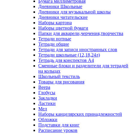
Бумага миллиметровая
Дневники Школьные
Дневники для музыкальной школы
Дневники читательские
Наборы картона
Наборы цветной бумаги
Папки для акварели,черчения,творчества
Тетради нотные
Тетради общие
Тетради для записи иностранных слов
Тетради школьные (12,18,24л)
Тетрадь для конспектов А4
Сменные блоки и разделители для тетрадей
на кольцах
Школьный текстиль
Товары для рисования
Веера
Глобусы
Закладки
Ластики
Мел
Наборы канцелярских принадлежностей
Обложки
Подставки для книг
Расписание уроков