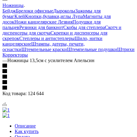
Ножницы
Бейдж
Брелоки офисные
Дыроколы
Зажимы для
бумаг
Клей
Кнопки,булавки,иглы
Лупа
Магниты для
досок
Ножи канцелярские Лезвия
Подушки для
пальцев
Резинки для банкнот
Скобы для степлера
Скотч и
диспенсеры для скотча
Скрепки и диспенсеры для
скрепок
Степлеры и антистеплеры
Шило, нитки
канцелярские
Штампы, датеры, печати,
оснастки
Штемпельные краски
Штемпельные подушки
Штрихи
Корректоры
—
Ножницы 13,5см с усилителем Апельсин
Код товара:
124 644
Описание
Как купить
Оплата