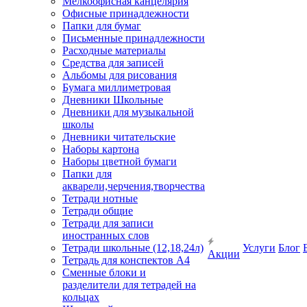
Мелкоофисная канцелярия
Офисные принадлежности
Папки для бумаг
Письменные принадлежности
Расходные материалы
Средства для записей
Альбомы для рисования
Бумага миллиметровая
Дневники Школьные
Дневники для музыкальной
школы
Дневники читательские
Наборы картона
Наборы цветной бумаги
Папки для
акварели,черчения,творчества
Тетради нотные
Тетради общие
Тетради для записи
иностранных слов
Тетради школьные (12,18,24л)
Услуги
Блог
Акции
Тетрадь для конспектов А4
Сменные блоки и
разделители для тетрадей на
кольцах