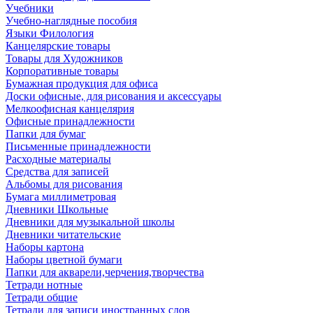
Учебники
Учебно-наглядные пособия
Языки Филология
Канцелярские товары
Товары для Художников
Корпоративные товары
Бумажная продукция для офиса
Доски офисные, для рисования и аксессуары
Мелкоофисная канцелярия
Офисные принадлежности
Папки для бумаг
Письменные принадлежности
Расходные материалы
Средства для записей
Альбомы для рисования
Бумага миллиметровая
Дневники Школьные
Дневники для музыкальной школы
Дневники читательские
Наборы картона
Наборы цветной бумаги
Папки для акварели,черчения,творчества
Тетради нотные
Тетради общие
Тетради для записи иностранных слов