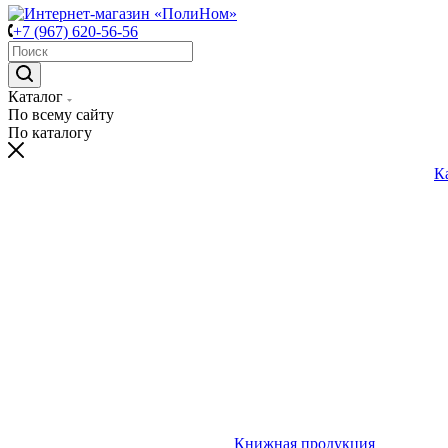
+7 (967) 620-56-56
Каталог
По всему сайту
По каталогу
К
Книжная продукция