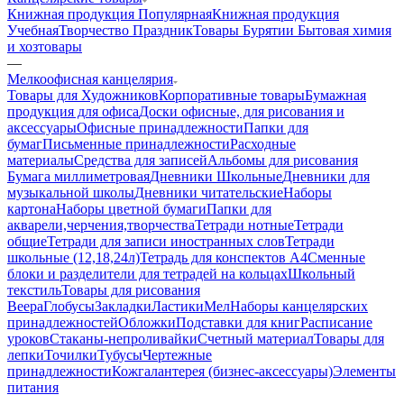
Книжная продукция Популярная
Книжная продукция
Учебная
Творчество Праздник
Товары Бурятии
Бытовая химия
и хозтовары
—
Мелкоофисная канцелярия
Товары для Художников
Корпоративные товары
Бумажная
продукция для офиса
Доски офисные, для рисования и
аксессуары
Офисные принадлежности
Папки для
бумаг
Письменные принадлежности
Расходные
материалы
Средства для записей
Альбомы для рисования
Бумага миллиметровая
Дневники Школьные
Дневники для
музыкальной школы
Дневники читательские
Наборы
картона
Наборы цветной бумаги
Папки для
акварели,черчения,творчества
Тетради нотные
Тетради
общие
Тетради для записи иностранных слов
Тетради
школьные (12,18,24л)
Тетрадь для конспектов А4
Сменные
блоки и разделители для тетрадей на кольцах
Школьный
текстиль
Товары для рисования
Веера
Глобусы
Закладки
Ластики
Мел
Наборы канцелярских
принадлежностей
Обложки
Подставки для книг
Расписание
уроков
Стаканы-непроливайки
Счетный материал
Товары для
лепки
Точилки
Тубусы
Чертежные
принадлежности
Кожгалантерея (бизнес-аксессуары)
Элементы
питания
—