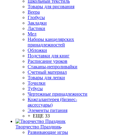
Школьный текстиль
Товары для рисования
Веера
Глобусы
Закладки
Ластики
Мел
Наборы канцелярских
принадлежностей
Обложки
Подставки для книг
Расписание уроков
Стаканы-непроливайки
Счетный материал
Товары для лепки
Точилки
Тубусы
Чертежные принадлежности
Кожгалантерея (бизнес-
аксессуары)
Элементы питания
+ ЕЩЕ 33
Творчество Праздник
Развивающие игры