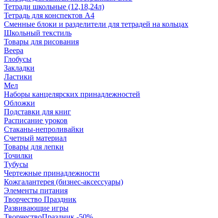
Тетради школьные (12,18,24л)
Тетрадь для конспектов А4
Сменные блоки и разделители для тетрадей на кольцах
Школьный текстиль
Товары для рисования
Веера
Глобусы
Закладки
Ластики
Мел
Наборы канцелярских принадлежностей
Обложки
Подставки для книг
Расписание уроков
Стаканы-непроливайки
Счетный материал
Товары для лепки
Точилки
Тубусы
Чертежные принадлежности
Кожгалантерея (бизнес-аксессуары)
Элементы питания
Творчество Праздник
Развивающие игры
ТворчествоПраздник -50%