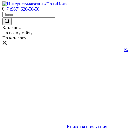
+7 (967) 620-56-56
Каталог
По всему сайту
По каталогу
К
Книжная продукция