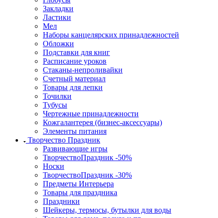
Закладки
Ластики
Мел
Наборы канцелярских принадлежностей
Обложки
Подставки для книг
Расписание уроков
Стаканы-непроливайки
Счетный материал
Товары для лепки
Точилки
Тубусы
Чертежные принадлежности
Кожгалантерея (бизнес-аксессуары)
Элементы питания
Творчество Праздник
Развивающие игры
ТворчествоПраздник -50%
Носки
ТворчествоПраздник -30%
Предметы Интерьера
Товары для праздника
Праздники
Шейкеры, термосы, бутылки для воды