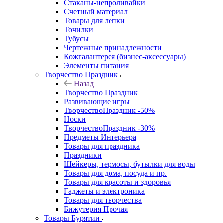
Стаканы-непроливайки
Счетный материал
Товары для лепки
Точилки
Тубусы
Чертежные принадлежности
Кожгалантерея (бизнес-аксессуары)
Элементы питания
Творчество Праздник
Назад
Творчество Праздник
Развивающие игры
ТворчествоПраздник -50%
Носки
ТворчествоПраздник -30%
Предметы Интерьера
Товары для праздника
Праздники
Шейкеры, термосы, бутылки для воды
Товары для дома, посуда и пр.
Товары для красоты и здоровья
Гаджеты и электроника
Товары для творчества
Бижутерия Прочая
Товары Бурятии