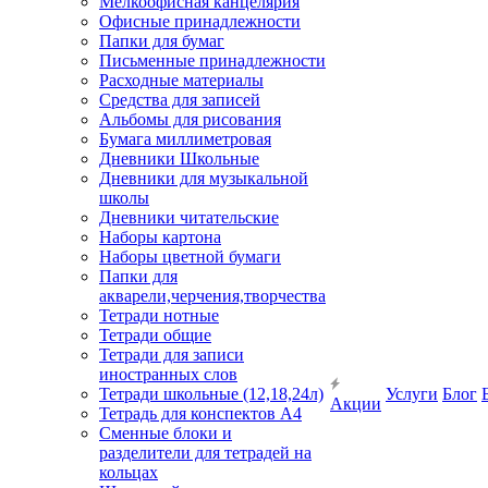
Мелкоофисная канцелярия
Офисные принадлежности
Папки для бумаг
Письменные принадлежности
Расходные материалы
Средства для записей
Альбомы для рисования
Бумага миллиметровая
Дневники Школьные
Дневники для музыкальной
школы
Дневники читательские
Наборы картона
Наборы цветной бумаги
Папки для
акварели,черчения,творчества
Тетради нотные
Тетради общие
Тетради для записи
иностранных слов
Тетради школьные (12,18,24л)
Услуги
Блог
Акции
Тетрадь для конспектов А4
Сменные блоки и
разделители для тетрадей на
кольцах