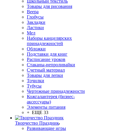
Школьный текстиль
Товары для рисования
Веера
Глобусы
Закладки
Ластики
Мел
Наборы канцелярских
принадлежностей
Обложки
Подставки для книг
Расписание уроков
Стаканы-непроливайки
Счетный материал
Товары для лепки
Точилки
Тубусы
Чертежные принадлежности
Кожгалантерея (бизнес-
аксессуары)
Элементы питания
+ ЕЩЕ 33
Творчество Праздник
Развивающие игры