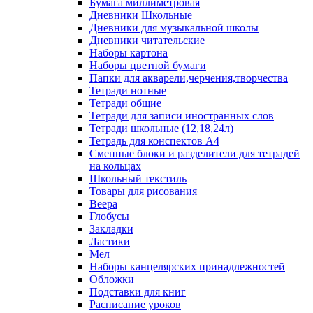
Бумага миллиметровая
Дневники Школьные
Дневники для музыкальной школы
Дневники читательские
Наборы картона
Наборы цветной бумаги
Папки для акварели,черчения,творчества
Тетради нотные
Тетради общие
Тетради для записи иностранных слов
Тетради школьные (12,18,24л)
Тетрадь для конспектов А4
Сменные блоки и разделители для тетрадей
на кольцах
Школьный текстиль
Товары для рисования
Веера
Глобусы
Закладки
Ластики
Мел
Наборы канцелярских принадлежностей
Обложки
Подставки для книг
Расписание уроков