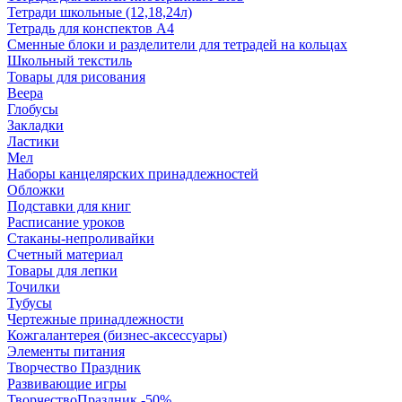
Тетради школьные (12,18,24л)
Тетрадь для конспектов А4
Сменные блоки и разделители для тетрадей на кольцах
Школьный текстиль
Товары для рисования
Веера
Глобусы
Закладки
Ластики
Мел
Наборы канцелярских принадлежностей
Обложки
Подставки для книг
Расписание уроков
Стаканы-непроливайки
Счетный материал
Товары для лепки
Точилки
Тубусы
Чертежные принадлежности
Кожгалантерея (бизнес-аксессуары)
Элементы питания
Творчество Праздник
Развивающие игры
ТворчествоПраздник -50%