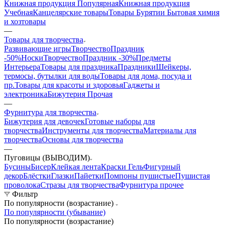
Книжная продукция Популярная
Книжная продукция
Учебная
Канцелярские товары
Товары Бурятии
Бытовая химия
и хозтовары
—
Товары для творчества
Развивающие игры
ТворчествоПраздник
-50%
Носки
ТворчествоПраздник -30%
Предметы
Интерьера
Товары для праздника
Праздники
Шейкеры,
термосы, бутылки для воды
Товары для дома, посуда и
пр.
Товары для красоты и здоровья
Гаджеты и
электроника
Бижутерия Прочая
—
Фурнитура для творчества
Бижутерия для девочек
Готовые наборы для
творчества
Инструменты для творчества
Материалы для
творчества
Основы для творчества
—
Пуговицы (ВЫВОДИМ)
Бусины
Бисер
Клейкая лента
Краски Гель
Фигурный
декор
Блёстки
Глазки
Пайетки
Помпоны пушистые
Пушистая
проволока
Стразы для творчества
Фурнитура прочее
Фильтр
По популярности (возрастание)
По популярности (убывание)
По популярности (возрастание)