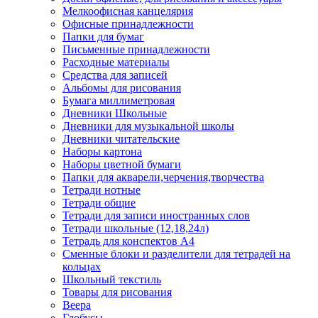
Мелкоофисная канцелярия
Офисные принадлежности
Папки для бумаг
Письменные принадлежности
Расходные материалы
Средства для записей
Альбомы для рисования
Бумага миллиметровая
Дневники Школьные
Дневники для музыкальной школы
Дневники читательские
Наборы картона
Наборы цветной бумаги
Папки для акварели,черчения,творчества
Тетради нотные
Тетради общие
Тетради для записи иностранных слов
Тетради школьные (12,18,24л)
Тетрадь для конспектов А4
Сменные блоки и разделители для тетрадей на
кольцах
Школьный текстиль
Товары для рисования
Веера
Глобусы