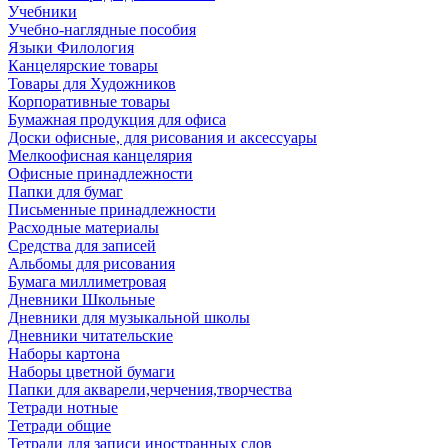
Учебники
Учебно-наглядные пособия
Языки Филология
Канцелярские товары
Товары для Художников
Корпоративные товары
Бумажная продукция для офиса
Доски офисные, для рисования и аксессуары
Мелкоофисная канцелярия
Офисные принадлежности
Папки для бумаг
Письменные принадлежности
Расходные материалы
Средства для записей
Альбомы для рисования
Бумага миллиметровая
Дневники Школьные
Дневники для музыкальной школы
Дневники читательские
Наборы картона
Наборы цветной бумаги
Папки для акварели,черчения,творчества
Тетради нотные
Тетради общие
Тетради для записи иностранных слов