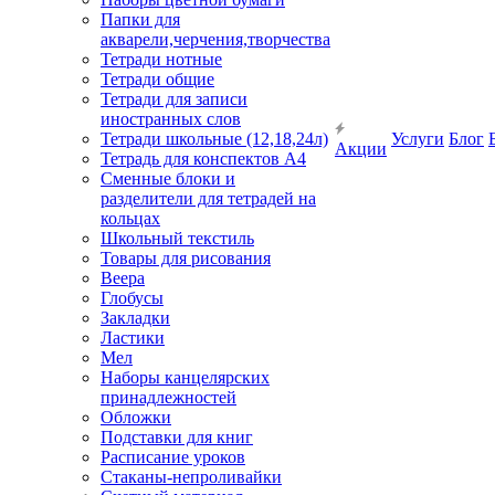
Папки для
акварели,черчения,творчества
Тетради нотные
Тетради общие
Тетради для записи
иностранных слов
Тетради школьные (12,18,24л)
Услуги
Блог
Акции
Тетрадь для конспектов А4
Сменные блоки и
разделители для тетрадей на
кольцах
Школьный текстиль
Товары для рисования
Веера
Глобусы
Закладки
Ластики
Мел
Наборы канцелярских
принадлежностей
Обложки
Подставки для книг
Расписание уроков
Стаканы-непроливайки