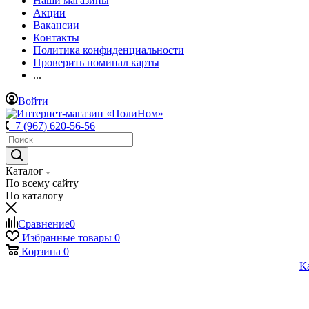
Наши магазины
Акции
Вакансии
Контакты
Политика конфиденциальности
Проверить номинал карты
...
Войти
+7 (967) 620-56-56
Каталог
По всему сайту
По каталогу
Сравнение
0
Избранные товары
0
Корзина
0
К