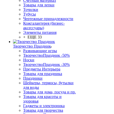
Счетный материал
Товары для лепки
Точилки
Тубусы
Чертежные принадлежности
Кожгалантерея (бизнес-
аксессуары)
Элементы питания
+ ЕЩЕ 33
Творчество Праздник
Развивающие игры
ТворчествоПраздник -50%
Носки
ТворчествоПраздник -30%
Предметы Интерьера
Товары для праздника
Праздники
Шейкеры, термосы, бутылки
для воды
Товары для дома, посуда и пр.
Товары для красоты и
здоровья
Гаджеты и электроника
Товары для творчества