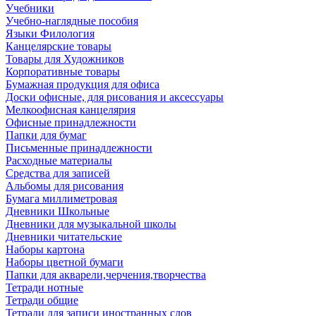
Учебники
Учебно-наглядные пособия
Языки Филология
Канцелярские товары
Товары для Художников
Корпоративные товары
Бумажная продукция для офиса
Доски офисные, для рисования и аксессуары
Мелкоофисная канцелярия
Офисные принадлежности
Папки для бумаг
Письменные принадлежности
Расходные материалы
Средства для записей
Альбомы для рисования
Бумага миллиметровая
Дневники Школьные
Дневники для музыкальной школы
Дневники читательские
Наборы картона
Наборы цветной бумаги
Папки для акварели,черчения,творчества
Тетради нотные
Тетради общие
Тетради для записи иностранных слов