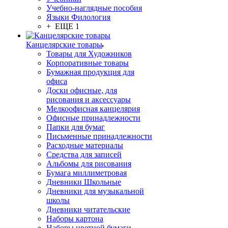
Учебно-наглядные пособия
Языки Филология
+ ЕЩЕ 1
Канцелярские товары
Товары для Художников
Корпоративные товары
Бумажная продукция для
офиса
Доски офисные, для
рисования и аксессуары
Мелкоофисная канцелярия
Офисные принадлежности
Папки для бумаг
Письменные принадлежности
Расходные материалы
Средства для записей
Альбомы для рисования
Бумага миллиметровая
Дневники Школьные
Дневники для музыкальной
школы
Дневники читательские
Наборы картона
Наборы цветной бумаги