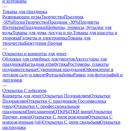
и хозтовары
—
Товары для праздника
Развивающие игры
ТворчествоПраздник
-50%
Носки
ТворчествоПраздник -30%
Предметы
Интерьера
Праздники
Шейкеры, термосы, бутылки для
воды
Товары для дома, посуда и пр.
Товары для красоты и
здоровья
Гаджеты и электроника
Товары для
творчества
Бижутерия Прочая
—
Открытки и конверты для денег
Обложки для семейных документов
Аксессуары для
праздника
Наградная атрибутика
Ростомеры, плакаты
поздравительные
Сувенирная продукция
Оформление в
детском саду и школе
Фотоальбомы
Рамки для фотографий и
дипломов
—
Открытки С юбилеем
Конверты для денег
Открытки Поздравляем
Открытки
Поздравляю
Открытки С праздником Госсимволика
(евро)
Открытки С профессиональным
праздником
Приглашения
ОТКРЫТКИ мини
Открытки
Прочие, юмор
Открытки С днем рождения
Открытки С
новрожденным (ой)
Открытки С днем свадьбы
яяОткрытки
распродажа