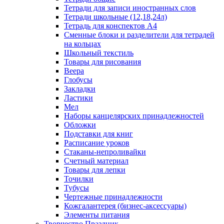
Тетради для записи иностранных слов
Тетради школьные (12,18,24л)
Тетрадь для конспектов А4
Сменные блоки и разделители для тетрадей
на кольцах
Школьный текстиль
Товары для рисования
Веера
Глобусы
Закладки
Ластики
Мел
Наборы канцелярских принадлежностей
Обложки
Подставки для книг
Расписание уроков
Стаканы-непроливайки
Счетный материал
Товары для лепки
Точилки
Тубусы
Чертежные принадлежности
Кожгалантерея (бизнес-аксессуары)
Элементы питания
Творчество Праздник