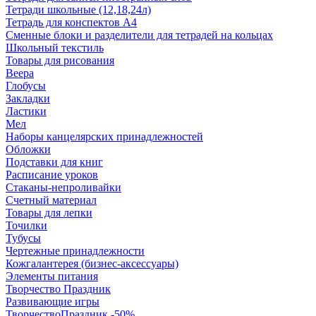
Тетради школьные (12,18,24л)
Тетрадь для конспектов А4
Сменные блоки и разделители для тетрадей на кольцах
Школьный текстиль
Товары для рисования
Веера
Глобусы
Закладки
Ластики
Мел
Наборы канцелярских принадлежностей
Обложки
Подставки для книг
Расписание уроков
Стаканы-непроливайки
Счетный материал
Товары для лепки
Точилки
Тубусы
Чертежные принадлежности
Кожгалантерея (бизнес-аксессуары)
Элементы питания
Творчество Праздник
Развивающие игры
ТворчествоПраздник -50%