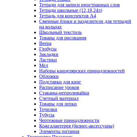
Тетради для записи иностранных слов
Тетради школьные (12,18,24л)
Тетрадь для конспектов А4
Сменные блоки и разделители для тетрадей
на кольцах
Школьный текстиль
Товары для рисования
Веера
Глобусы
Закладки
Ластики
Мел
Наборы канцелярских принадлежностей
Обложки
Подставки для книг
Расписание уроков
Стаканы-непроливайки
Счетный материал
Товары для лепки
Точилки
Тубусы
Чертежные принадлежности
Кожгалантерея (бизнес-аксессуары)
Элементы питания
Творчество Праздник