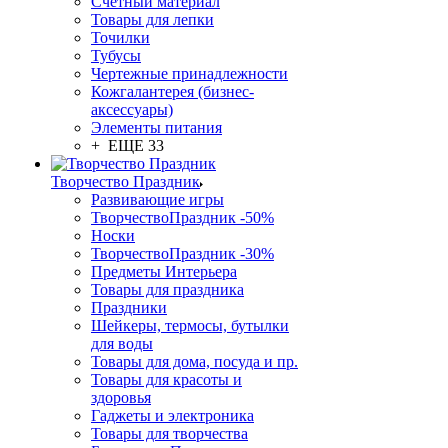
Счетный материал
Товары для лепки
Точилки
Тубусы
Чертежные принадлежности
Кожгалантерея (бизнес-
аксессуары)
Элементы питания
+ ЕЩЕ 33
Творчество Праздник
Развивающие игры
ТворчествоПраздник -50%
Носки
ТворчествоПраздник -30%
Предметы Интерьера
Товары для праздника
Праздники
Шейкеры, термосы, бутылки
для воды
Товары для дома, посуда и пр.
Товары для красоты и
здоровья
Гаджеты и электроника
Товары для творчества