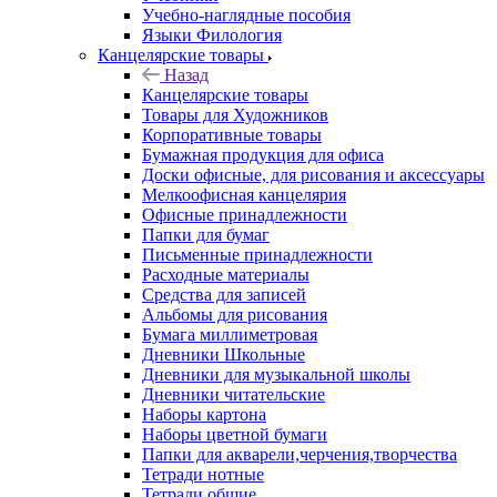
Учебно-наглядные пособия
Языки Филология
Канцелярские товары
Назад
Канцелярские товары
Товары для Художников
Корпоративные товары
Бумажная продукция для офиса
Доски офисные, для рисования и аксессуары
Мелкоофисная канцелярия
Офисные принадлежности
Папки для бумаг
Письменные принадлежности
Расходные материалы
Средства для записей
Альбомы для рисования
Бумага миллиметровая
Дневники Школьные
Дневники для музыкальной школы
Дневники читательские
Наборы картона
Наборы цветной бумаги
Папки для акварели,черчения,творчества
Тетради нотные
Тетради общие