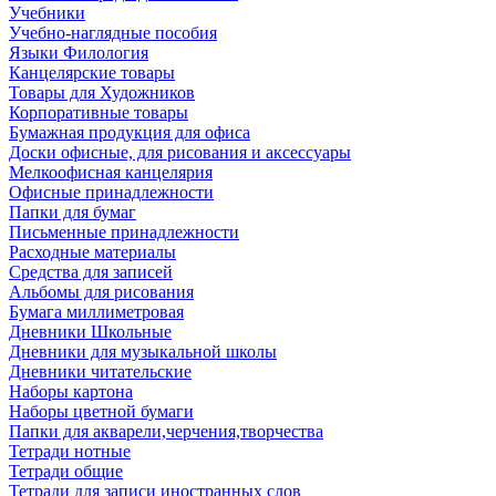
Учебники
Учебно-наглядные пособия
Языки Филология
Канцелярские товары
Товары для Художников
Корпоративные товары
Бумажная продукция для офиса
Доски офисные, для рисования и аксессуары
Мелкоофисная канцелярия
Офисные принадлежности
Папки для бумаг
Письменные принадлежности
Расходные материалы
Средства для записей
Альбомы для рисования
Бумага миллиметровая
Дневники Школьные
Дневники для музыкальной школы
Дневники читательские
Наборы картона
Наборы цветной бумаги
Папки для акварели,черчения,творчества
Тетради нотные
Тетради общие
Тетради для записи иностранных слов