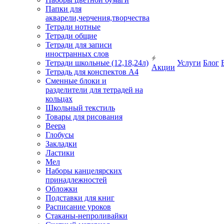
Папки для
акварели,черчения,творчества
Тетради нотные
Тетради общие
Тетради для записи
иностранных слов
Тетради школьные (12,18,24л)
Услуги
Блог
Акции
Тетрадь для конспектов А4
Сменные блоки и
разделители для тетрадей на
кольцах
Школьный текстиль
Товары для рисования
Веера
Глобусы
Закладки
Ластики
Мел
Наборы канцелярских
принадлежностей
Обложки
Подставки для книг
Расписание уроков
Стаканы-непроливайки