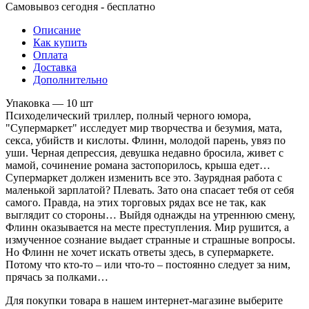
Самовывоз сегодня - бесплатно
Описание
Как купить
Оплата
Доставка
Дополнительно
Упаковка — 10 шт
Психоделический триллер, полный черного юмора,
"Супермаркет" исследует мир творчества и безумия, мата,
секса, убийств и кислоты. Флинн, молодой парень, увяз по
уши. Черная депрессия, девушка недавно бросила, живет с
мамой, сочинение романа застопорилось, крыша едет…
Супермаркет должен изменить все это. Заурядная работа с
маленькой зарплатой? Плевать. Зато она спасает тебя от себя
самого. Правда, на этих торговых рядах все не так, как
выглядит со стороны… Выйдя однажды на утреннюю смену,
Флинн оказывается на месте преступления. Мир рушится, а
измученное сознание выдает странные и страшные вопросы.
Но Флинн не хочет искать ответы здесь, в супермаркете.
Потому что кто-то – или что-то – постоянно следует за ним,
прячась за полками…
Для покупки товара в нашем интернет-магазине выберите