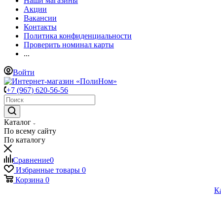
Наши магазины
Акции
Вакансии
Контакты
Политика конфиденциальности
Проверить номинал карты
...
Войти
+7 (967) 620-56-56
Каталог
По всему сайту
По каталогу
Сравнение
0
Избранные товары
0
Корзина
0
К