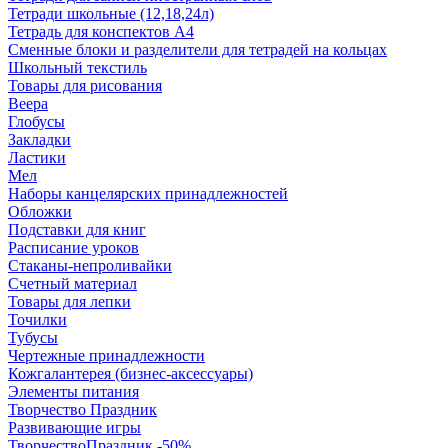
Тетради школьные (12,18,24л)
Тетрадь для конспектов А4
Сменные блоки и разделители для тетрадей на кольцах
Школьный текстиль
Товары для рисования
Веера
Глобусы
Закладки
Ластики
Мел
Наборы канцелярских принадлежностей
Обложки
Подставки для книг
Расписание уроков
Стаканы-непроливайки
Счетный материал
Товары для лепки
Точилки
Тубусы
Чертежные принадлежности
Кожгалантерея (бизнес-аксессуары)
Элементы питания
Творчество Праздник
Развивающие игры
ТворчествоПраздник -50%