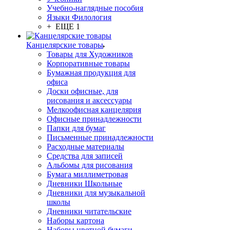
Учебно-наглядные пособия
Языки Филология
+ ЕЩЕ 1
Канцелярские товары
Товары для Художников
Корпоративные товары
Бумажная продукция для
офиса
Доски офисные, для
рисования и аксессуары
Мелкоофисная канцелярия
Офисные принадлежности
Папки для бумаг
Письменные принадлежности
Расходные материалы
Средства для записей
Альбомы для рисования
Бумага миллиметровая
Дневники Школьные
Дневники для музыкальной
школы
Дневники читательские
Наборы картона
Наборы цветной бумаги