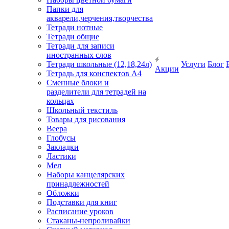
Папки для
акварели,черчения,творчества
Тетради нотные
Тетради общие
Тетради для записи
иностранных слов
Тетради школьные (12,18,24л)
Услуги
Блог
Акции
Тетрадь для конспектов А4
Сменные блоки и
разделители для тетрадей на
кольцах
Школьный текстиль
Товары для рисования
Веера
Глобусы
Закладки
Ластики
Мел
Наборы канцелярских
принадлежностей
Обложки
Подставки для книг
Расписание уроков
Стаканы-непроливайки