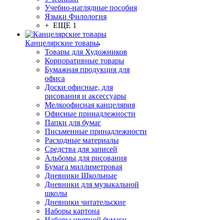
Учебно-наглядные пособия
Языки Филология
+ ЕЩЕ 1
Канцелярские товары
Товары для Художников
Корпоративные товары
Бумажная продукция для
офиса
Доски офисные, для
рисования и аксессуары
Мелкоофисная канцелярия
Офисные принадлежности
Папки для бумаг
Письменные принадлежности
Расходные материалы
Средства для записей
Альбомы для рисования
Бумага миллиметровая
Дневники Школьные
Дневники для музыкальной
школы
Дневники читательские
Наборы картона
Наборы цветной бумаги