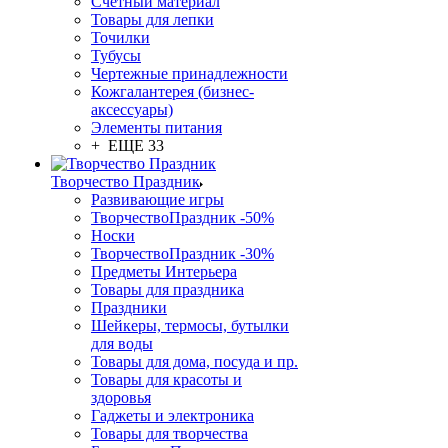
Счетный материал
Товары для лепки
Точилки
Тубусы
Чертежные принадлежности
Кожгалантерея (бизнес-
аксессуары)
Элементы питания
+ ЕЩЕ 33
Творчество Праздник
Развивающие игры
ТворчествоПраздник -50%
Носки
ТворчествоПраздник -30%
Предметы Интерьера
Товары для праздника
Праздники
Шейкеры, термосы, бутылки
для воды
Товары для дома, посуда и пр.
Товары для красоты и
здоровья
Гаджеты и электроника
Товары для творчества