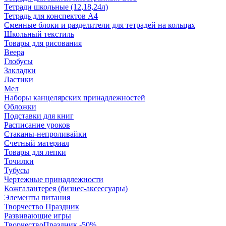
Тетради школьные (12,18,24л)
Тетрадь для конспектов А4
Сменные блоки и разделители для тетрадей на кольцах
Школьный текстиль
Товары для рисования
Веера
Глобусы
Закладки
Ластики
Мел
Наборы канцелярских принадлежностей
Обложки
Подставки для книг
Расписание уроков
Стаканы-непроливайки
Счетный материал
Товары для лепки
Точилки
Тубусы
Чертежные принадлежности
Кожгалантерея (бизнес-аксессуары)
Элементы питания
Творчество Праздник
Развивающие игры
ТворчествоПраздник -50%