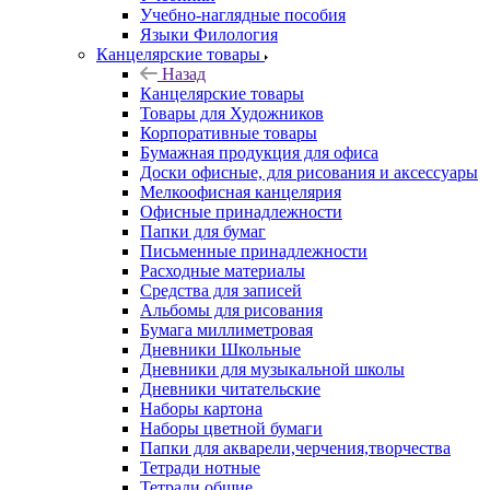
Учебно-наглядные пособия
Языки Филология
Канцелярские товары
Назад
Канцелярские товары
Товары для Художников
Корпоративные товары
Бумажная продукция для офиса
Доски офисные, для рисования и аксессуары
Мелкоофисная канцелярия
Офисные принадлежности
Папки для бумаг
Письменные принадлежности
Расходные материалы
Средства для записей
Альбомы для рисования
Бумага миллиметровая
Дневники Школьные
Дневники для музыкальной школы
Дневники читательские
Наборы картона
Наборы цветной бумаги
Папки для акварели,черчения,творчества
Тетради нотные
Тетради общие