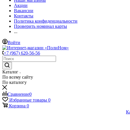
Наши магазины
Акции
Вакансии
Контакты
Политика конфиденциальности
Проверить номинал карты
...
Войти
+7 (967) 620-56-56
Каталог
По всему сайту
По каталогу
Сравнение
0
Избранные товары
0
Корзина
0
К