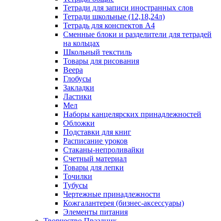
Тетради для записи иностранных слов
Тетради школьные (12,18,24л)
Тетрадь для конспектов А4
Сменные блоки и разделители для тетрадей
на кольцах
Школьный текстиль
Товары для рисования
Веера
Глобусы
Закладки
Ластики
Мел
Наборы канцелярских принадлежностей
Обложки
Подставки для книг
Расписание уроков
Стаканы-непроливайки
Счетный материал
Товары для лепки
Точилки
Тубусы
Чертежные принадлежности
Кожгалантерея (бизнес-аксессуары)
Элементы питания
Творчество Праздник