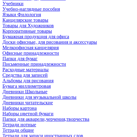
Учебники
Учебно-наглядные пособия
Языки Филология
Канцелярские товары
Товары для Художников
Корпоративные товары
Бумажная продукция для офиса
Доски офисные, для рисования и аксессуары
Мелкоофисная канцелярия
Офисные принадлежности
Папки для бумаг
Письменные принадлежности
Расходные материалы
Средства для записей
Альбомы для рисования
Бумага миллиметровая
Дневники Школьные
Дневники для музыкальной школы
Дневники читательские
Наборы картона
Наборы цветной бумаги
Папки для акварели,черчения,творчества
Тетради нотные
Тетради общие
Тетради для записи иностранных слов