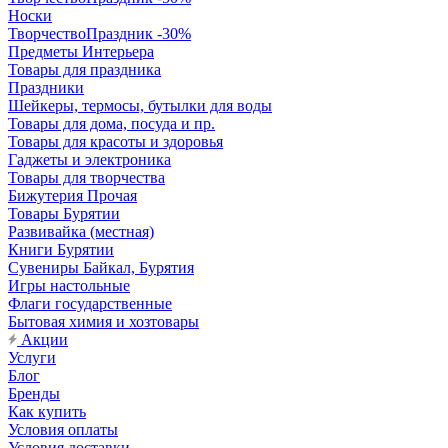
Носки
ТворчествоПраздник -30%
Предметы Интерьера
Товары для праздника
Праздники
Шейкеры, термосы, бутылки для воды
Товары для дома, посуда и пр.
Товары для красоты и здоровья
Гаджеты и электроника
Товары для творчества
Бижутерия Прочая
Товары Бурятии
Развивайка (местная)
Книги Бурятии
Сувениры Байкал, Бурятия
Игры настольные
Флаги государственные
Бытовая химия и хозтовары
Акции
Услуги
Блог
Бренды
Как купить
Условия оплаты
Условия доставки