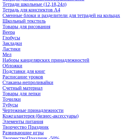
Тетради школьные (12,18,24л)
Тетрадь для конспектов А4
Сменные блоки и разделители для тетрадей на кольцах
Школьный текстиль
Товары для рисования
Веера
Глобусы
Закладки
Ластики
Мел
Наборы канцелярских принадлежностей
Обложки
Подставки для книг
Расписание уроков
Стаканы-непроливайки
Счетный материал
Товары для лепки
Точилки
Тубусы
Чертежные принадлежности
Кожгалантерея (бизнес-аксессуары)
Элементы питания
Творчество Праздник
Развивающие игры
ТворчествоПраздник -50%