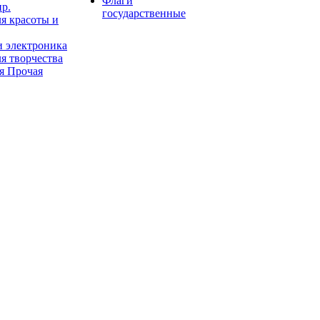
Флаги
пр.
государственные
я красоты и
и электроника
я творчества
я Прочая