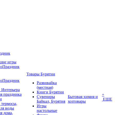
аздник
щие игры
воПраздник
Товары Бурятии
воПраздник
Развивайка
(местная)
 Интерьера
Книги Бурятии
я праздника
+
Сувениры
Бытовая химия и
и
ЕЩЕ
Байкал, Бурятия
хозтовары
 термосы,
Игры
для воды
настольные
я дома,