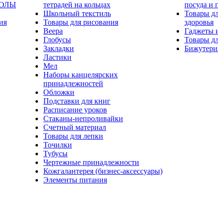
КОЛЫ
тетрадей на кольцах
посуда и 
Школьный текстиль
Товары дл
ия
Товары для рисования
здоровья
Веера
Гаджеты 
Глобусы
Товары дл
Закладки
Бижутери
Ластики
Мел
Наборы канцелярских
принадлежностей
Обложки
Подставки для книг
Расписание уроков
Стаканы-непроливайки
Счетный материал
Товары для лепки
Точилки
Тубусы
Чертежные принадлежности
Кожгалантерея (бизнес-аксессуары)
Элементы питания