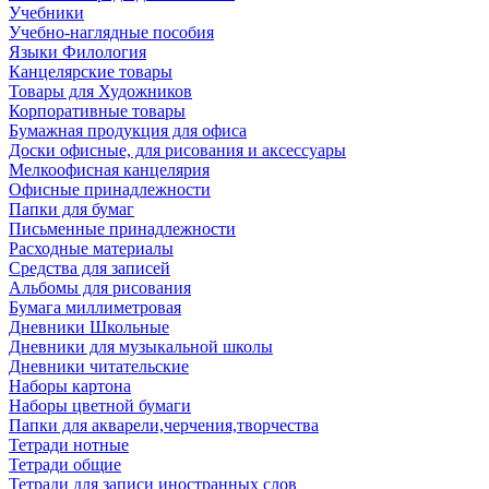
Учебники
Учебно-наглядные пособия
Языки Филология
Канцелярские товары
Товары для Художников
Корпоративные товары
Бумажная продукция для офиса
Доски офисные, для рисования и аксессуары
Мелкоофисная канцелярия
Офисные принадлежности
Папки для бумаг
Письменные принадлежности
Расходные материалы
Средства для записей
Альбомы для рисования
Бумага миллиметровая
Дневники Школьные
Дневники для музыкальной школы
Дневники читательские
Наборы картона
Наборы цветной бумаги
Папки для акварели,черчения,творчества
Тетради нотные
Тетради общие
Тетради для записи иностранных слов