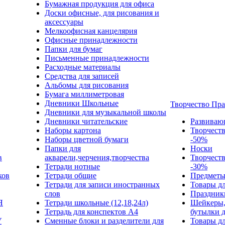
Бумажная продукция для офиса
Доски офисные, для рисования и
аксессуары
Мелкоофисная канцелярия
Офисные принадлежности
Папки для бумаг
Письменные принадлежности
Расходные материалы
Средства для записей
Альбомы для рисования
Бумага миллиметровая
Дневники Школьные
Творчество Пр
Дневники для музыкальной школы
Дневники читательские
Развиваю
Наборы картона
Творчест
Наборы цветной бумаги
-50%
Папки для
Носки
в
акварели,черчения,творчества
Творчест
Тетради нотные
-30%
ков
Тетради общие
Предметы
Тетради для записи иностранных
Товары дл
слов
Праздник
Я
Тетради школьные (12,18,24л)
Шейкеры,
Тетрадь для конспектов А4
бутылки 
У
Сменные блоки и разделители для
Товары дл