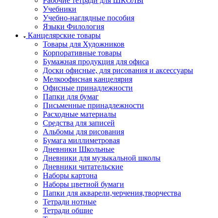
Рабочие тетради для ШКОЛЫ
Учебники
Учебно-наглядные пособия
Языки Филология
Канцелярские товары
Товары для Художников
Корпоративные товары
Бумажная продукция для офиса
Доски офисные, для рисования и аксессуары
Мелкоофисная канцелярия
Офисные принадлежности
Папки для бумаг
Письменные принадлежности
Расходные материалы
Средства для записей
Альбомы для рисования
Бумага миллиметровая
Дневники Школьные
Дневники для музыкальной школы
Дневники читательские
Наборы картона
Наборы цветной бумаги
Папки для акварели,черчения,творчества
Тетради нотные
Тетради общие