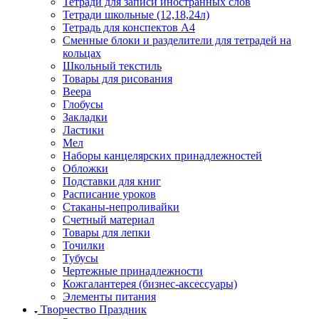
Тетради для записи иностранных слов
Тетради школьные (12,18,24л)
Тетрадь для конспектов А4
Сменные блоки и разделители для тетрадей на
кольцах
Школьный текстиль
Товары для рисования
Веера
Глобусы
Закладки
Ластики
Мел
Наборы канцелярских принадлежностей
Обложки
Подставки для книг
Расписание уроков
Стаканы-непроливайки
Счетный материал
Товары для лепки
Точилки
Тубусы
Чертежные принадлежности
Кожгалантерея (бизнес-аксессуары)
Элементы питания
Творчество Праздник