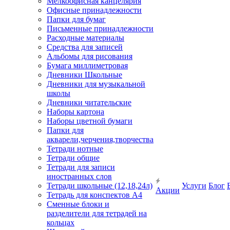
Мелкоофисная канцелярия
Офисные принадлежности
Папки для бумаг
Письменные принадлежности
Расходные материалы
Средства для записей
Альбомы для рисования
Бумага миллиметровая
Дневники Школьные
Дневники для музыкальной
школы
Дневники читательские
Наборы картона
Наборы цветной бумаги
Папки для
акварели,черчения,творчества
Тетради нотные
Тетради общие
Тетради для записи
иностранных слов
Тетради школьные (12,18,24л)
Услуги
Блог
Акции
Тетрадь для конспектов А4
Сменные блоки и
разделители для тетрадей на
кольцах