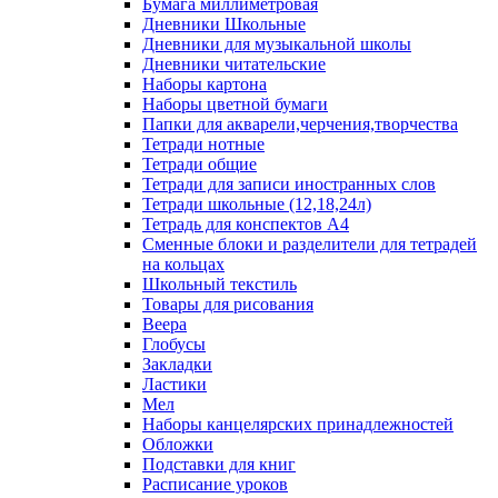
Бумага миллиметровая
Дневники Школьные
Дневники для музыкальной школы
Дневники читательские
Наборы картона
Наборы цветной бумаги
Папки для акварели,черчения,творчества
Тетради нотные
Тетради общие
Тетради для записи иностранных слов
Тетради школьные (12,18,24л)
Тетрадь для конспектов А4
Сменные блоки и разделители для тетрадей
на кольцах
Школьный текстиль
Товары для рисования
Веера
Глобусы
Закладки
Ластики
Мел
Наборы канцелярских принадлежностей
Обложки
Подставки для книг
Расписание уроков