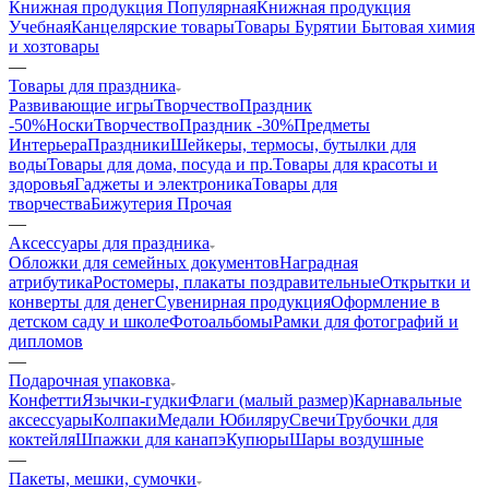
Книжная продукция Популярная
Книжная продукция
Учебная
Канцелярские товары
Товары Бурятии
Бытовая химия
и хозтовары
—
Товары для праздника
Развивающие игры
ТворчествоПраздник
-50%
Носки
ТворчествоПраздник -30%
Предметы
Интерьера
Праздники
Шейкеры, термосы, бутылки для
воды
Товары для дома, посуда и пр.
Товары для красоты и
здоровья
Гаджеты и электроника
Товары для
творчества
Бижутерия Прочая
—
Аксессуары для праздника
Обложки для семейных документов
Наградная
атрибутика
Ростомеры, плакаты поздравительные
Открытки и
конверты для денег
Сувенирная продукция
Оформление в
детском саду и школе
Фотоальбомы
Рамки для фотографий и
дипломов
—
Подарочная упаковка
Конфетти
Язычки-гудки
Флаги (малый размер)
Карнавальные
аксессуары
Колпаки
Медали Юбиляру
Свечи
Трубочки для
коктейля
Шпажки для канапэ
Купюры
Шары воздушные
—
Пакеты, мешки, сумочки