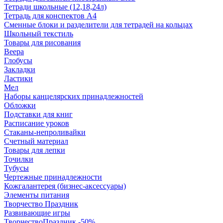
Тетради школьные (12,18,24л)
Тетрадь для конспектов А4
Сменные блоки и разделители для тетрадей на кольцах
Школьный текстиль
Товары для рисования
Веера
Глобусы
Закладки
Ластики
Мел
Наборы канцелярских принадлежностей
Обложки
Подставки для книг
Расписание уроков
Стаканы-непроливайки
Счетный материал
Товары для лепки
Точилки
Тубусы
Чертежные принадлежности
Кожгалантерея (бизнес-аксессуары)
Элементы питания
Творчество Праздник
Развивающие игры
ТворчествоПраздник -50%