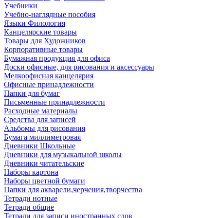
Учебники
Учебно-наглядные пособия
Языки Филология
Канцелярские товары
Товары для Художников
Корпоративные товары
Бумажная продукция для офиса
Доски офисные, для рисования и аксессуары
Мелкоофисная канцелярия
Офисные принадлежности
Папки для бумаг
Письменные принадлежности
Расходные материалы
Средства для записей
Альбомы для рисования
Бумага миллиметровая
Дневники Школьные
Дневники для музыкальной школы
Дневники читательские
Наборы картона
Наборы цветной бумаги
Папки для акварели,черчения,творчества
Тетради нотные
Тетради общие
Тетради для записи иностранных слов