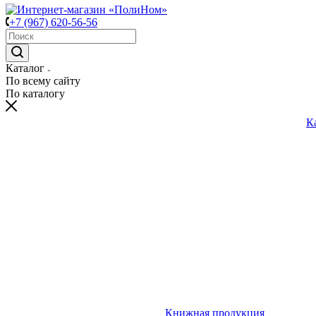
+7 (967) 620-56-56
Каталог
По всему сайту
По каталогу
К
Книжная продукция