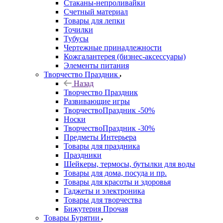
Стаканы-непроливайки
Счетный материал
Товары для лепки
Точилки
Тубусы
Чертежные принадлежности
Кожгалантерея (бизнес-аксессуары)
Элементы питания
Творчество Праздник
Назад
Творчество Праздник
Развивающие игры
ТворчествоПраздник -50%
Носки
ТворчествоПраздник -30%
Предметы Интерьера
Товары для праздника
Праздники
Шейкеры, термосы, бутылки для воды
Товары для дома, посуда и пр.
Товары для красоты и здоровья
Гаджеты и электроника
Товары для творчества
Бижутерия Прочая
Товары Бурятии