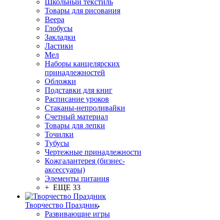
Школьный текстиль
Товары для рисования
Веера
Глобусы
Закладки
Ластики
Мел
Наборы канцелярских
принадлежностей
Обложки
Подставки для книг
Расписание уроков
Стаканы-непроливайки
Счетный материал
Товары для лепки
Точилки
Тубусы
Чертежные принадлежности
Кожгалантерея (бизнес-
аксессуары)
Элементы питания
+ ЕЩЕ 33
Творчество Праздник
Развивающие игры