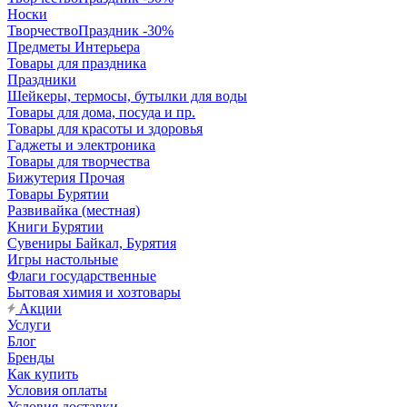
Носки
ТворчествоПраздник -30%
Предметы Интерьера
Товары для праздника
Праздники
Шейкеры, термосы, бутылки для воды
Товары для дома, посуда и пр.
Товары для красоты и здоровья
Гаджеты и электроника
Товары для творчества
Бижутерия Прочая
Товары Бурятии
Развивайка (местная)
Книги Бурятии
Сувениры Байкал, Бурятия
Игры настольные
Флаги государственные
Бытовая химия и хозтовары
Акции
Услуги
Блог
Бренды
Как купить
Условия оплаты
Условия доставки