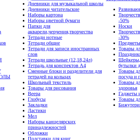
Дневники для музыкальной школы
Дневники читательские
Развиваю
Наборы картона
Творчест
Наборы цветной бумаги
-50%
Папки для
Носки
в
акварели,черчения,творчества
Творчест
Тетради нотные
-30%
ков
Тетради общие
Предметы
Тетради для записи иностранных
Товары дл
слов
Праздник
Я
Тетради школьные (12,18,24л)
Шейкеры,
Тетрадь для конспектов А4
бутылки 
У
Сменные блоки и разделители для
Товары дл
КОЛЫ
тетрадей на кольцах
посуда и 
Школьный текстиль
Товары дл
ия
Товары для рисования
здоровья
Веера
Гаджеты 
Глобусы
Товары дл
Закладки
Бижутери
Ластики
Мел
Наборы канцелярских
принадлежностей
Обложки
Подставки для книг