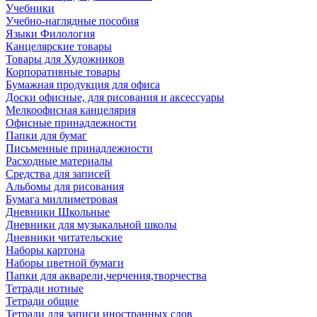
Учебники
Учебно-наглядные пособия
Языки Филология
Канцелярские товары
Товары для Художников
Корпоративные товары
Бумажная продукция для офиса
Доски офисные, для рисования и аксессуары
Мелкоофисная канцелярия
Офисные принадлежности
Папки для бумаг
Письменные принадлежности
Расходные материалы
Средства для записей
Альбомы для рисования
Бумага миллиметровая
Дневники Школьные
Дневники для музыкальной школы
Дневники читательские
Наборы картона
Наборы цветной бумаги
Папки для акварели,черчения,творчества
Тетради нотные
Тетради общие
Тетради для записи иностранных слов