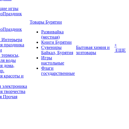
щие игры
воПраздник
Товары Бурятии
воПраздник
Развивайка
(местная)
 Интерьера
Книги Бурятии
я праздника
+
Сувениры
Бытовая химия и
и
ЕЩЕ
Байкал, Бурятия
хозтовары
 термосы,
Игры
для воды
настольные
я дома,
Флаги
пр.
государственные
я красоты и
и электроника
я творчества
я Прочая