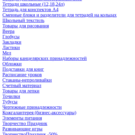
Тетради школьные (12,18,24л)
Тетрадь для конспектов А4
Сменные блоки и разделители для тетрадей на кольцах
Школьный текстиль
Товары для рисования
Веера
Глобусы
Закладки
Ластики
Мел
Наборы канцелярских принадлежностей
Обложки
Подставки для книг
Расписание уроков
Стаканы-непроливайки
Счетный материал
Товары для лепки
Точилки
Тубусы
Чертежные принадлежности
Кожгалантерея (бизнес-аксессуары)
Элементы питания
Творчество Праздник
Развивающие игры
ТворчествоПраздник -50%