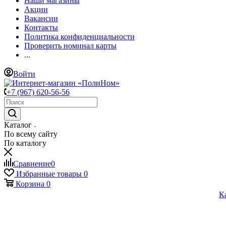
Наши магазины
Акции
Вакансии
Контакты
Политика конфиденциальности
Проверить номинал карты
...
Войти
+7 (967) 620-56-56
Каталог
По всему сайту
По каталогу
Сравнение
0
Избранные товары
0
Корзина
0
К