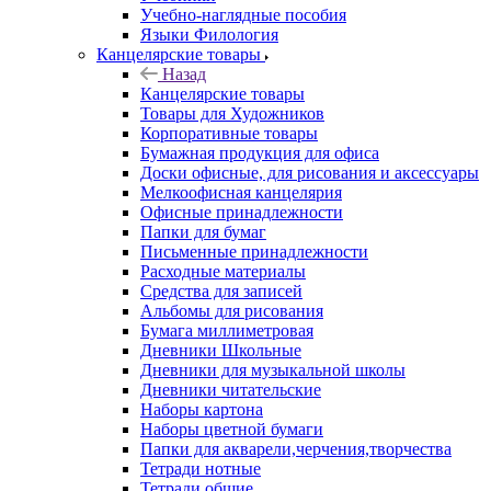
Учебно-наглядные пособия
Языки Филология
Канцелярские товары
Назад
Канцелярские товары
Товары для Художников
Корпоративные товары
Бумажная продукция для офиса
Доски офисные, для рисования и аксессуары
Мелкоофисная канцелярия
Офисные принадлежности
Папки для бумаг
Письменные принадлежности
Расходные материалы
Средства для записей
Альбомы для рисования
Бумага миллиметровая
Дневники Школьные
Дневники для музыкальной школы
Дневники читательские
Наборы картона
Наборы цветной бумаги
Папки для акварели,черчения,творчества
Тетради нотные
Тетради общие