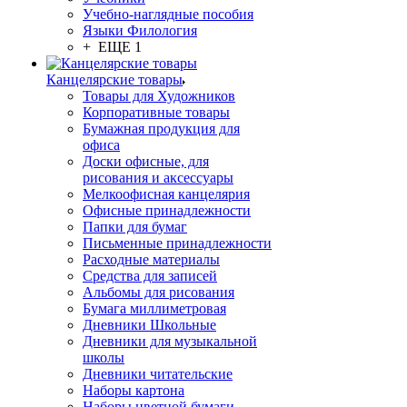
Учебно-наглядные пособия
Языки Филология
+ ЕЩЕ 1
Канцелярские товары
Товары для Художников
Корпоративные товары
Бумажная продукция для
офиса
Доски офисные, для
рисования и аксессуары
Мелкоофисная канцелярия
Офисные принадлежности
Папки для бумаг
Письменные принадлежности
Расходные материалы
Средства для записей
Альбомы для рисования
Бумага миллиметровая
Дневники Школьные
Дневники для музыкальной
школы
Дневники читательские
Наборы картона
Наборы цветной бумаги