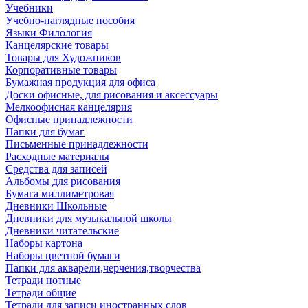
Учебники
Учебно-наглядные пособия
Языки Филология
Канцелярские товары
Товары для Художников
Корпоративные товары
Бумажная продукция для офиса
Доски офисные, для рисования и аксессуары
Мелкоофисная канцелярия
Офисные принадлежности
Папки для бумаг
Письменные принадлежности
Расходные материалы
Средства для записей
Альбомы для рисования
Бумага миллиметровая
Дневники Школьные
Дневники для музыкальной школы
Дневники читательские
Наборы картона
Наборы цветной бумаги
Папки для акварели,черчения,творчества
Тетради нотные
Тетради общие
Тетради для записи иностранных слов