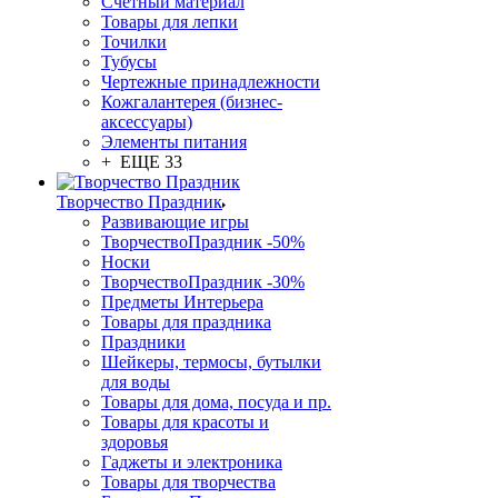
Счетный материал
Товары для лепки
Точилки
Тубусы
Чертежные принадлежности
Кожгалантерея (бизнес-
аксессуары)
Элементы питания
+ ЕЩЕ 33
Творчество Праздник
Развивающие игры
ТворчествоПраздник -50%
Носки
ТворчествоПраздник -30%
Предметы Интерьера
Товары для праздника
Праздники
Шейкеры, термосы, бутылки
для воды
Товары для дома, посуда и пр.
Товары для красоты и
здоровья
Гаджеты и электроника
Товары для творчества