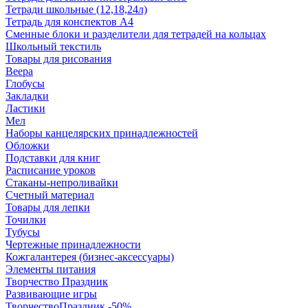
Тетради школьные (12,18,24л)
Тетрадь для конспектов А4
Сменные блоки и разделители для тетрадей на кольцах
Школьный текстиль
Товары для рисования
Веера
Глобусы
Закладки
Ластики
Мел
Наборы канцелярских принадлежностей
Обложки
Подставки для книг
Расписание уроков
Стаканы-непроливайки
Счетный материал
Товары для лепки
Точилки
Тубусы
Чертежные принадлежности
Кожгалантерея (бизнес-аксессуары)
Элементы питания
Творчество Праздник
Развивающие игры
ТворчествоПраздник -50%