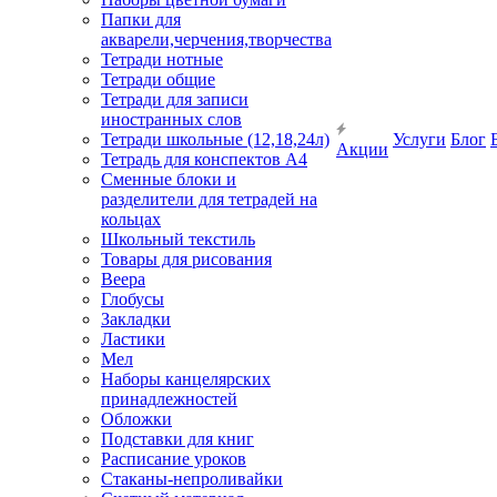
Папки для
акварели,черчения,творчества
Тетради нотные
Тетради общие
Тетради для записи
иностранных слов
Тетради школьные (12,18,24л)
Услуги
Блог
Акции
Тетрадь для конспектов А4
Сменные блоки и
разделители для тетрадей на
кольцах
Школьный текстиль
Товары для рисования
Веера
Глобусы
Закладки
Ластики
Мел
Наборы канцелярских
принадлежностей
Обложки
Подставки для книг
Расписание уроков
Стаканы-непроливайки