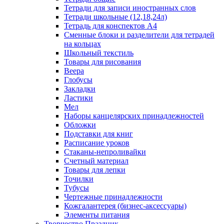
Тетради для записи иностранных слов
Тетради школьные (12,18,24л)
Тетрадь для конспектов А4
Сменные блоки и разделители для тетрадей
на кольцах
Школьный текстиль
Товары для рисования
Веера
Глобусы
Закладки
Ластики
Мел
Наборы канцелярских принадлежностей
Обложки
Подставки для книг
Расписание уроков
Стаканы-непроливайки
Счетный материал
Товары для лепки
Точилки
Тубусы
Чертежные принадлежности
Кожгалантерея (бизнес-аксессуары)
Элементы питания
Творчество Праздник