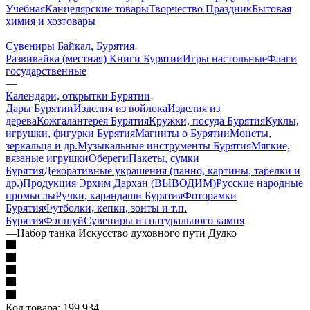
Учебная
Канцелярские товары
Творчество Праздник
Бытовая
химия и хозтовары
—
Сувениры Байкал, Бурятия
Развивайка (местная)
Книги Бурятии
Игры настольные
Флаги
государственные
—
Календари, открытки Бурятии
Дары Бурятии
Изделия из войлока
Изделия из
дерева
Кожгалантерея Бурятия
Кружки, посуда Бурятия
Куклы,
игрушки, фигурки Бурятия
Магниты о Бурятии
Монеты,
зеркальца и др.
Музыкальные инструменты Бурятия
Мягкие,
вязаные игрушки
Обереги
Пакеты, сумки
Бурятия
Декоративные украшения (панно, картины, тарелки и
др.)
Продукция Эрхим Дархан (ВЫВОДИМ)
Русские народные
промыслы
Ручки, карандаши Бурятия
Фоторамки
Бурятия
Футболки, кепки, зонты и т.п.
Бурятия
Фэншуй
Сувениры из натурального камня
—
Набор танка Искусство духовного пути Дудко
Код товара:
199 934