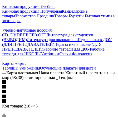
—
Книжная продукция Учебная
Книжная продукция Популярная
Канцелярские
товары
Творчество Праздник
Товары Бурятии
Бытовая химия и
хозтовары
—
Учебно-наглядные пособия
CD, DVD
ВПР ЕГЭ ОГЭ
Литература для студентов
(ВЫВОДИМ)
Литература для школьников
Педагогика в ДОУ
(ДЛЯ ПРЕПОДАВАТЕЛЕЙ)
Педагогика в школе (ДЛЯ
ПРЕПОДАВАТЕЛЕЙ)
Рабочие тетради для ДОУ
Рабочие
тетради для ШКОЛЫ
Учебники
Языки Филология
—
Карты мира
Таблицы умножения
Обучающие плакаты для детей
—
Карта настольная Наша планета Животный и растительный
мир (58х38) ламинированная _ ГеоДом
Код товара:
218 445