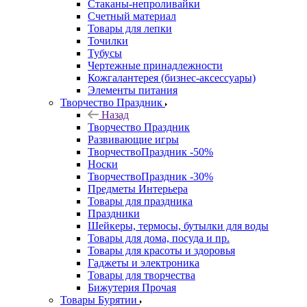
Стаканы-непроливайки
Счетный материал
Товары для лепки
Точилки
Тубусы
Чертежные принадлежности
Кожгалантерея (бизнес-аксессуары)
Элементы питания
Творчество Праздник
Назад
Творчество Праздник
Развивающие игры
ТворчествоПраздник -50%
Носки
ТворчествоПраздник -30%
Предметы Интерьера
Товары для праздника
Праздники
Шейкеры, термосы, бутылки для воды
Товары для дома, посуда и пр.
Товары для красоты и здоровья
Гаджеты и электроника
Товары для творчества
Бижутерия Прочая
Товары Бурятии