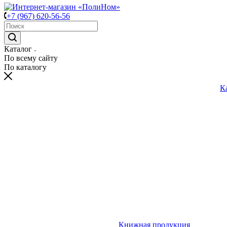
+7 (967) 620-56-56
Каталог
По всему сайту
По каталогу
К
Книжная продукция