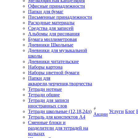
Мелкоофисная канцелярия
Офисные принадлежности
Папки для бумаг
Письменные принадлежности
Расходные материалы
Средства для записей
Альбомы для рисования
Бумага миллиметровая
Дневники Школьные
Дневники для музыкальной
школы
Дневники читательские
Наборы картона
Наборы цветной бумаги
Папки для
акварели,черчения,творчества
Тетради нотные
Тетради общие
Тетради для записи
иностранных слов
Тетради школьные (12,18,24л)
Услуги
Блог
Акции
Тетрадь для конспектов А4
Сменные блоки и
разделители для тетрадей на
кольцах