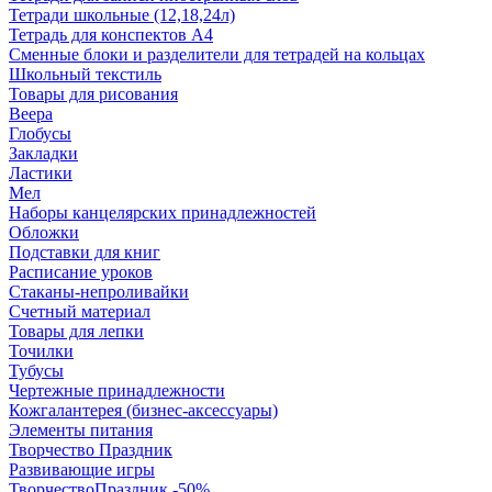
Тетради школьные (12,18,24л)
Тетрадь для конспектов А4
Сменные блоки и разделители для тетрадей на кольцах
Школьный текстиль
Товары для рисования
Веера
Глобусы
Закладки
Ластики
Мел
Наборы канцелярских принадлежностей
Обложки
Подставки для книг
Расписание уроков
Стаканы-непроливайки
Счетный материал
Товары для лепки
Точилки
Тубусы
Чертежные принадлежности
Кожгалантерея (бизнес-аксессуары)
Элементы питания
Творчество Праздник
Развивающие игры
ТворчествоПраздник -50%