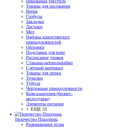
Школьный текстиль
Товары для рисования
Веера
Глобусы
Закладки
Ластики
Мел
Наборы канцелярских
принадлежностей
Обложки
Подставки для книг
Расписание уроков
Стаканы-непроливайки
Счетный материал
Товары для лепки
Точилки
Тубусы
Чертежные принадлежности
Кожгалантерея (бизнес-
аксессуары)
Элементы питания
+ ЕЩЕ 33
Творчество Праздник
Развивающие игры