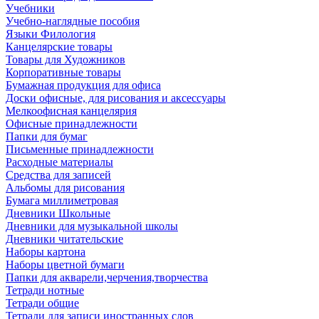
Учебники
Учебно-наглядные пособия
Языки Филология
Канцелярские товары
Товары для Художников
Корпоративные товары
Бумажная продукция для офиса
Доски офисные, для рисования и аксессуары
Мелкоофисная канцелярия
Офисные принадлежности
Папки для бумаг
Письменные принадлежности
Расходные материалы
Средства для записей
Альбомы для рисования
Бумага миллиметровая
Дневники Школьные
Дневники для музыкальной школы
Дневники читательские
Наборы картона
Наборы цветной бумаги
Папки для акварели,черчения,творчества
Тетради нотные
Тетради общие
Тетради для записи иностранных слов