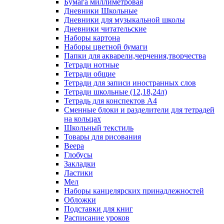
Бумага миллиметровая
Дневники Школьные
Дневники для музыкальной школы
Дневники читательские
Наборы картона
Наборы цветной бумаги
Папки для акварели,черчения,творчества
Тетради нотные
Тетради общие
Тетради для записи иностранных слов
Тетради школьные (12,18,24л)
Тетрадь для конспектов А4
Сменные блоки и разделители для тетрадей
на кольцах
Школьный текстиль
Товары для рисования
Веера
Глобусы
Закладки
Ластики
Мел
Наборы канцелярских принадлежностей
Обложки
Подставки для книг
Расписание уроков