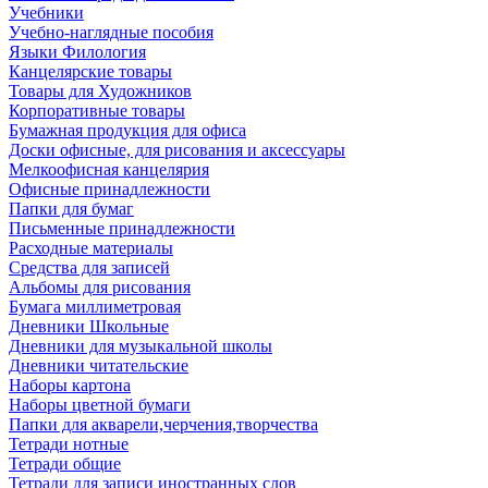
Учебники
Учебно-наглядные пособия
Языки Филология
Канцелярские товары
Товары для Художников
Корпоративные товары
Бумажная продукция для офиса
Доски офисные, для рисования и аксессуары
Мелкоофисная канцелярия
Офисные принадлежности
Папки для бумаг
Письменные принадлежности
Расходные материалы
Средства для записей
Альбомы для рисования
Бумага миллиметровая
Дневники Школьные
Дневники для музыкальной школы
Дневники читательские
Наборы картона
Наборы цветной бумаги
Папки для акварели,черчения,творчества
Тетради нотные
Тетради общие
Тетради для записи иностранных слов