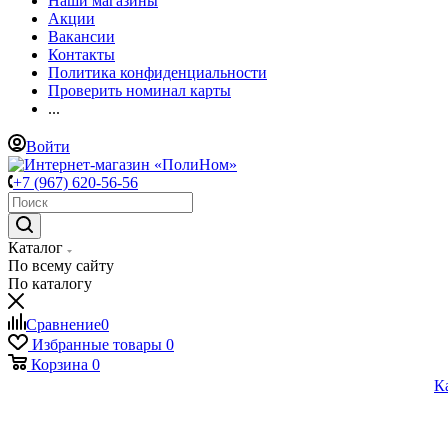
Наши магазины
Акции
Вакансии
Контакты
Политика конфиденциальности
Проверить номинал карты
...
Войти
+7 (967) 620-56-56
Каталог
По всему сайту
По каталогу
Сравнение
0
Избранные товары
0
Корзина
0
К