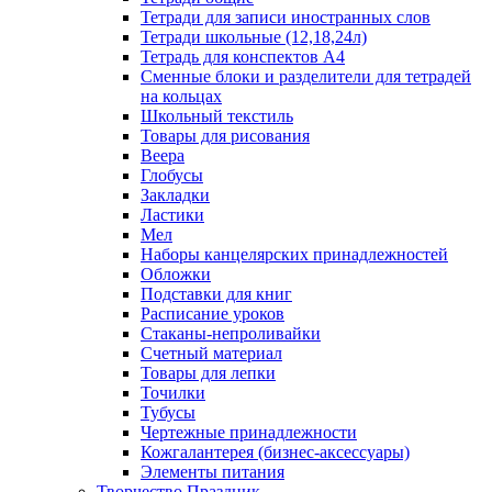
Тетради для записи иностранных слов
Тетради школьные (12,18,24л)
Тетрадь для конспектов А4
Сменные блоки и разделители для тетрадей
на кольцах
Школьный текстиль
Товары для рисования
Веера
Глобусы
Закладки
Ластики
Мел
Наборы канцелярских принадлежностей
Обложки
Подставки для книг
Расписание уроков
Стаканы-непроливайки
Счетный материал
Товары для лепки
Точилки
Тубусы
Чертежные принадлежности
Кожгалантерея (бизнес-аксессуары)
Элементы питания
Творчество Праздник