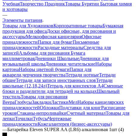
Учебная
Творчество Праздник
Товары Бурятии
Бытовая химия
и хозтовары
—
Элементы питания
Товары для Художников
Корпоративные товары
Бумажная
продукция для офиса
Доски офисные, для рисования и
аксессуары
Мелкоофисная канцелярия
Офисные
принадлежности
Папки для бумаг
Письменные
принадлежности
Расходные материалы
Средства для
записей
Альбомы для рисования
Бумага
миллиметровая
Дневники Школьные
Дневники для
музыкальной школы
Дневники читательские
Наборы
картона
Наборы цветной бумаги
Папки для
акварели,черчения,творчества
Тетради нотные
Тетради
общие
Тетради для записи иностранных слов
Тетради
школьные (12,18,24л)
Тетрадь для конспектов А4
Сменные
блоки и разделители для тетрадей на кольцах
Школьный
текстиль
Товары для рисования
Веера
Глобусы
Закладки
Ластики
Мел
Наборы канцелярских
принадлежностей
Обложки
Подставки для книг
Расписание
уроков
Стаканы-непроливайки
Счетный материал
Товары для
лепки
Точилки
Тубусы
Чертежные
принадлежности
Кожгалантерея (бизнес-аксессуары)
—
Батарейка Eleven SUPER AA (LR6) алкалиновая 1шт (4)