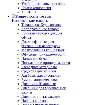
Учебно-наглядные пособия
Языки Филология
+ ЕЩЕ 1
Канцелярские товары
Товары для Художников
Корпоративные товары
Бумажная продукция для
офиса
Доски офисные, для
рисования и аксессуары
Мелкоофисная канцелярия
Офисные принадлежности
Папки для бумаг
Письменные принадлежности
Расходные материалы
Средства для записей
Альбомы для рисования
Бумага миллиметровая
Дневники Школьные
Дневники для музыкальной
школы
Дневники читательские
Наборы картона
Наборы цветной бумаги