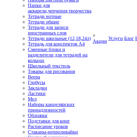
Папки для
акварели,черчения,творчества
Тетради нотные
Тетради общие
Тетради для записи
иностранных слов
Тетради школьные (12,18,24л)
Услуги
Блог
Акции
Тетрадь для конспектов А4
Сменные блоки и
разделители для тетрадей на
кольцах
Школьный текстиль
Товары для рисования
Веера
Глобусы
Закладки
Ластики
Мел
Наборы канцелярских
принадлежностей
Обложки
Подставки для книг
Расписание уроков
Стаканы-непроливайки