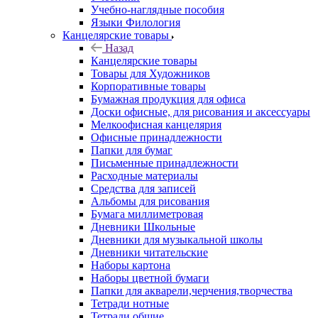
Учебно-наглядные пособия
Языки Филология
Канцелярские товары
Назад
Канцелярские товары
Товары для Художников
Корпоративные товары
Бумажная продукция для офиса
Доски офисные, для рисования и аксессуары
Мелкоофисная канцелярия
Офисные принадлежности
Папки для бумаг
Письменные принадлежности
Расходные материалы
Средства для записей
Альбомы для рисования
Бумага миллиметровая
Дневники Школьные
Дневники для музыкальной школы
Дневники читательские
Наборы картона
Наборы цветной бумаги
Папки для акварели,черчения,творчества
Тетради нотные
Тетради общие