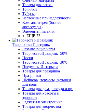
Счетный материал
Товары для лепки
Точилки
Тубусы
Чертежные принадлежности
Кожгалантерея (бизнес-
аксессуары)
Элементы питания
+ ЕЩЕ 33
Творчество Праздник
Развивающие игры
ТворчествоПраздник -50%
Носки
ТворчествоПраздник -30%
Предметы Интерьера
Товары для праздника
Праздники
Шейкеры, термосы, бутылки
для воды
Товары для дома, посуда и пр.
Товары для красоты и
здоровья
Гаджеты и электроника
Товары для творчества