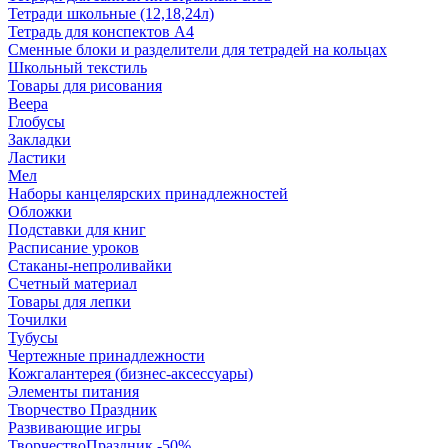
Тетради школьные (12,18,24л)
Тетрадь для конспектов А4
Сменные блоки и разделители для тетрадей на кольцах
Школьный текстиль
Товары для рисования
Веера
Глобусы
Закладки
Ластики
Мел
Наборы канцелярских принадлежностей
Обложки
Подставки для книг
Расписание уроков
Стаканы-непроливайки
Счетный материал
Товары для лепки
Точилки
Тубусы
Чертежные принадлежности
Кожгалантерея (бизнес-аксессуары)
Элементы питания
Творчество Праздник
Развивающие игры
ТворчествоПраздник -50%