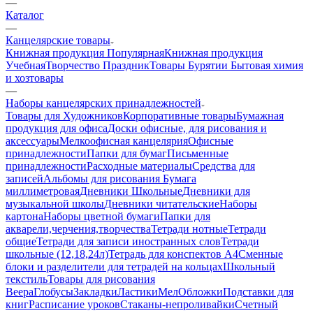
—
Каталог
—
Канцелярские товары
Книжная продукция Популярная
Книжная продукция
Учебная
Творчество Праздник
Товары Бурятии
Бытовая химия
и хозтовары
—
Наборы канцелярских принадлежностей
Товары для Художников
Корпоративные товары
Бумажная
продукция для офиса
Доски офисные, для рисования и
аксессуары
Мелкоофисная канцелярия
Офисные
принадлежности
Папки для бумаг
Письменные
принадлежности
Расходные материалы
Средства для
записей
Альбомы для рисования
Бумага
миллиметровая
Дневники Школьные
Дневники для
музыкальной школы
Дневники читательские
Наборы
картона
Наборы цветной бумаги
Папки для
акварели,черчения,творчества
Тетради нотные
Тетради
общие
Тетради для записи иностранных слов
Тетради
школьные (12,18,24л)
Тетрадь для конспектов А4
Сменные
блоки и разделители для тетрадей на кольцах
Школьный
текстиль
Товары для рисования
Веера
Глобусы
Закладки
Ластики
Мел
Обложки
Подставки для
книг
Расписание уроков
Стаканы-непроливайки
Счетный