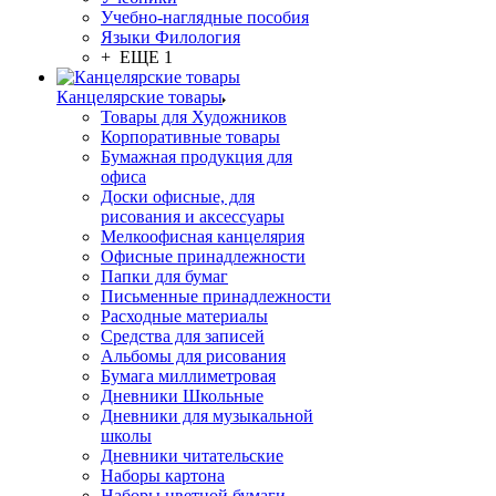
Учебно-наглядные пособия
Языки Филология
+ ЕЩЕ 1
Канцелярские товары
Товары для Художников
Корпоративные товары
Бумажная продукция для
офиса
Доски офисные, для
рисования и аксессуары
Мелкоофисная канцелярия
Офисные принадлежности
Папки для бумаг
Письменные принадлежности
Расходные материалы
Средства для записей
Альбомы для рисования
Бумага миллиметровая
Дневники Школьные
Дневники для музыкальной
школы
Дневники читательские
Наборы картона
Наборы цветной бумаги