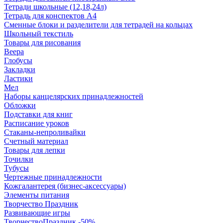
Тетради школьные (12,18,24л)
Тетрадь для конспектов А4
Сменные блоки и разделители для тетрадей на кольцах
Школьный текстиль
Товары для рисования
Веера
Глобусы
Закладки
Ластики
Мел
Наборы канцелярских принадлежностей
Обложки
Подставки для книг
Расписание уроков
Стаканы-непроливайки
Счетный материал
Товары для лепки
Точилки
Тубусы
Чертежные принадлежности
Кожгалантерея (бизнес-аксессуары)
Элементы питания
Творчество Праздник
Развивающие игры
ТворчествоПраздник -50%