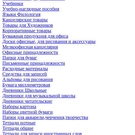
Учебники
Учебно-наглядные пособия
Языки Филология
Канцелярские товары
Товары для Художников
Корпоративные товары
Бумажная продукция для офиса
Доски офисные, для рисования и аксессуары
Мелкоофисная канцелярия
Офисные принадлежности
Папки для бумаг
Письменные принадлежности
Расходные материалы
Средства для записей
Альбомы для рисования
Бумага миллиметровая
Дневники Школьные
Дневники для музыкальной школы
Дневники читательские
Наборы картона
Наборы цветной бумаги
Папки для акварели,черчения,творчества
Тетради нотные
Тетради общие
Тетради для записи иностранных слов