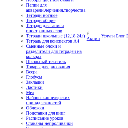
Папки для
акварели,черчения,творчества
Тетради нотные
Тетради общие
Тетради для записи
иностранных слов
Тетради школьные (12,18,24л)
Услуги
Блог
Акции
Тетрадь для конспектов А4
Сменные блоки и
разделители для тетрадей на
кольцах
Школьный текстиль
Товары для рисования
Веера
Глобусы
Закладки
Ластики
Мел
Наборы канцелярских
принадлежностей
Обложки
Подставки для книг
Расписание уроков
Стаканы-непроливайки