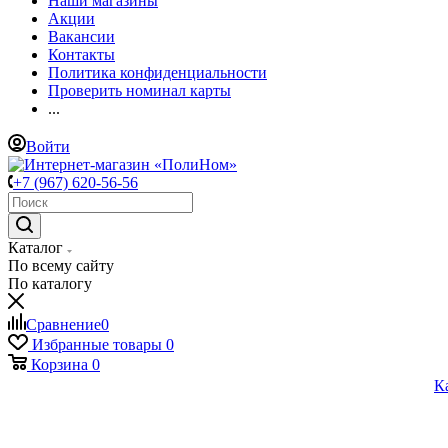
Наши магазины
Акции
Вакансии
Контакты
Политика конфиденциальности
Проверить номинал карты
...
Войти
+7 (967) 620-56-56
Каталог
По всему сайту
По каталогу
Сравнение
0
Избранные товары
0
Корзина
0
К