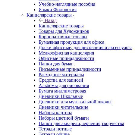
Учебно-наглядные пособия
Языки Филология
Канцелярские товары
Назад
Канцелярские товары
Товары для Художников
Корпоративные товары
Бумажная продукция для офиса
Доски офисные, для рисования и аксессуары
Мелкоофисная канцелярия
Офисные принадлежности
Папки для бумаг
Письменные принадлежности
Расходные материалы
Средства для записей
Альбомы для рисования
Бумага миллиметровая
Дневники Школьные
Дневники для музыкальной школы
Дневники читательские
Наборы картона
Наборы цветной бумаги
Папки для акварели,черчения,творчества
Тетради нотные
Тетради общие