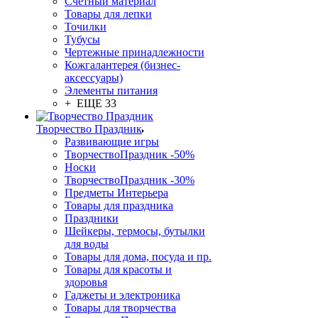
Счетный материал
Товары для лепки
Точилки
Тубусы
Чертежные принадлежности
Кожгалантерея (бизнес-
аксессуары)
Элементы питания
+ ЕЩЕ 33
Творчество Праздник
Развивающие игры
ТворчествоПраздник -50%
Носки
ТворчествоПраздник -30%
Предметы Интерьера
Товары для праздника
Праздники
Шейкеры, термосы, бутылки
для воды
Товары для дома, посуда и пр.
Товары для красоты и
здоровья
Гаджеты и электроника
Товары для творчества