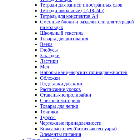
Тетради для записи иностранных слов
Тетради школьные (12,18,24л)
Тетрадь для конспектов А4
Сменные блоки и разделители для тетрадей
на кольцах
Школьный текстиль
Товары для рисования
Веера
Глобусы
Закладки
Ластики
Мел
Наборы канцелярских принадлежностей
Обложки
Подставки для книг
Расписание уроков
Стаканы-непроливайки
Счетный материал
Товары для лепки
Точилки
Тубусы
Чертежные принадлежности
Кожгалантерея (бизнес-аксессуары)
Элементы питания
Творчество Праздник