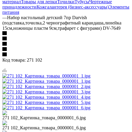
материал
Товары для лепки
Точилки
Тубусы
Чертежные
принадлежности
Кожгалантерея (бизнес-аксессуары)
Элементы
питания
—
Набор настольный детский 7пр Darvish
(подставка,точилка,2 чернографитный карандаша,линейка
15см,ножницы пластм 9см,трафарет с фигурами) DV-7649
Код товара:
271 102