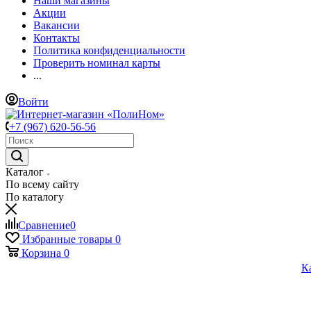
Наши магазины
Акции
Вакансии
Контакты
Политика конфиденциальности
Проверить номинал карты
...
Войти
+7 (967) 620-56-56
Каталог
По всему сайту
По каталогу
Сравнение
0
Избранные товары
0
Корзина
0
К