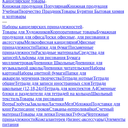
Канцелярские товары
Книжная продукция Популярная
Книжная продукция
Учебная
Творчество Праздник
Товары Бурятии
Бытовая химия
и хозтовары
—
Наборы канцелярских принадлежностей
Товары для Художников
Корпоративные товары
Бумажная
продукция для офиса
Доски офисные, для рисования и
аксессуары
Мелкоофисная канцелярия
Офисные
принадлежности
Папки для бумаг
Письменные
принадлежности
Расходные материалы
Средства для
записей
Альбомы для рисования
Бумага
миллиметровая
Дневники Школьные
Дневники для
музыкальной школы
Дневники читательские
Наборы
картона
Наборы цветной бумаги
Папки для
акварели,черчения,творчества
Тетради нотные
Тетради
общие
Тетради для записи иностранных слов
Тетради
школьные (12,18,24л)
Тетрадь для конспектов А4
Сменные
блоки и разделители для тетрадей на кольцах
Школьный
текстиль
Товары для рисования
Веера
Глобусы
Закладки
Ластики
Мел
Обложки
Подставки для
книг
Расписание уроков
Стаканы-непроливайки
Счетный
материал
Товары для лепки
Точилки
Тубусы
Чертежные
принадлежности
Кожгалантерея (бизнес-аксессуары)
Элементы
питания