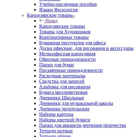
Учебно-наглядные пособия
Языки Филология
Канцелярские товары
Назад
Канцелярские товары
Товары для Художников
Корпоративные товары
Бумажная продукция для офиса
Доски офисные, для рисования и аксессуары
Мелкоофисная канцелярия
Офисные принадлежности
Папки для бумаг
Письменные принадлежности
Расходные материалы
Средства для записей
Альбомы для рисования
Бумага миллиметровая
Дневники Школьные
Дневники для музыкальной школы
Дневники читательские
Наборы картона
Наборы цветной бумаги
Папки для акварели,черчения,творчества
Тетради нотные
Тетради общие