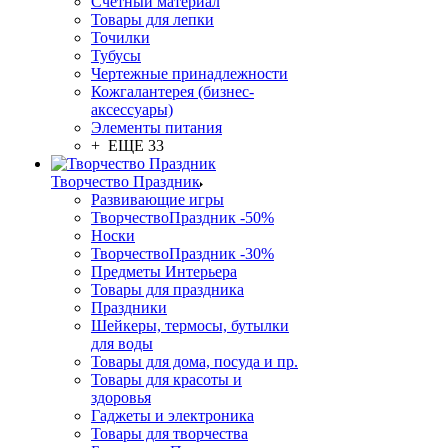
Счетный материал
Товары для лепки
Точилки
Тубусы
Чертежные принадлежности
Кожгалантерея (бизнес-
аксессуары)
Элементы питания
+ ЕЩЕ 33
Творчество Праздник
Развивающие игры
ТворчествоПраздник -50%
Носки
ТворчествоПраздник -30%
Предметы Интерьера
Товары для праздника
Праздники
Шейкеры, термосы, бутылки
для воды
Товары для дома, посуда и пр.
Товары для красоты и
здоровья
Гаджеты и электроника
Товары для творчества