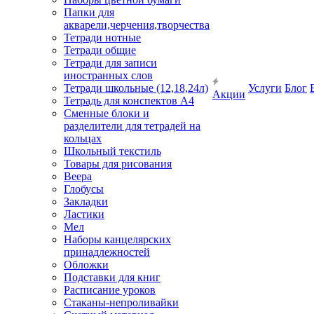
Папки для
акварели,черчения,творчества
Тетради нотные
Тетради общие
Тетради для записи
иностранных слов
Тетради школьные (12,18,24л)
Услуги
Блог
Акции
Тетрадь для конспектов А4
Сменные блоки и
разделители для тетрадей на
кольцах
Школьный текстиль
Товары для рисования
Веера
Глобусы
Закладки
Ластики
Мел
Наборы канцелярских
принадлежностей
Обложки
Подставки для книг
Расписание уроков
Стаканы-непроливайки