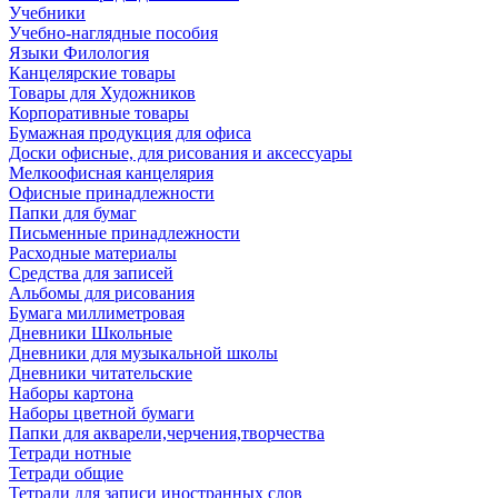
Учебники
Учебно-наглядные пособия
Языки Филология
Канцелярские товары
Товары для Художников
Корпоративные товары
Бумажная продукция для офиса
Доски офисные, для рисования и аксессуары
Мелкоофисная канцелярия
Офисные принадлежности
Папки для бумаг
Письменные принадлежности
Расходные материалы
Средства для записей
Альбомы для рисования
Бумага миллиметровая
Дневники Школьные
Дневники для музыкальной школы
Дневники читательские
Наборы картона
Наборы цветной бумаги
Папки для акварели,черчения,творчества
Тетради нотные
Тетради общие
Тетради для записи иностранных слов