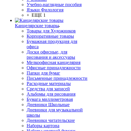
Учебно-наглядные пособия
Языки Филология
+ ЕЩЕ 1
Канцелярские товары
Товары для Художников
Корпоративные товары
Бумажная продукция для
офиса
Доски офисные, для
рисования и аксессуары
Мелкоофисная канцелярия
Офисные принадлежности
Папки для бумаг
Письменные принадлежности
Расходные материалы
Средства для записей
Альбомы для рисования
Бумага миллиметровая
Дневники Школьные
Дневники для музыкальной
школы
Дневники читательские
Наборы картона
Наборы цветной бумаги