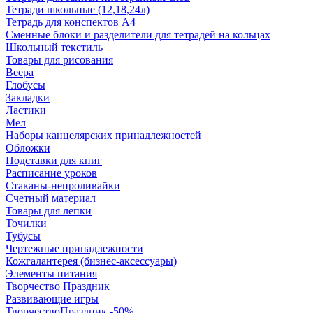
Тетради школьные (12,18,24л)
Тетрадь для конспектов А4
Сменные блоки и разделители для тетрадей на кольцах
Школьный текстиль
Товары для рисования
Веера
Глобусы
Закладки
Ластики
Мел
Наборы канцелярских принадлежностей
Обложки
Подставки для книг
Расписание уроков
Стаканы-непроливайки
Счетный материал
Товары для лепки
Точилки
Тубусы
Чертежные принадлежности
Кожгалантерея (бизнес-аксессуары)
Элементы питания
Творчество Праздник
Развивающие игры
ТворчествоПраздник -50%