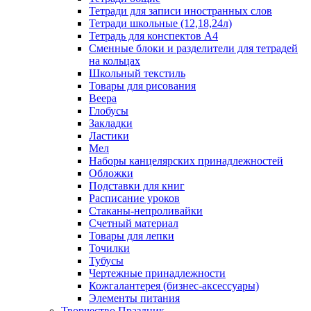
Тетради для записи иностранных слов
Тетради школьные (12,18,24л)
Тетрадь для конспектов А4
Сменные блоки и разделители для тетрадей
на кольцах
Школьный текстиль
Товары для рисования
Веера
Глобусы
Закладки
Ластики
Мел
Наборы канцелярских принадлежностей
Обложки
Подставки для книг
Расписание уроков
Стаканы-непроливайки
Счетный материал
Товары для лепки
Точилки
Тубусы
Чертежные принадлежности
Кожгалантерея (бизнес-аксессуары)
Элементы питания
Творчество Праздник