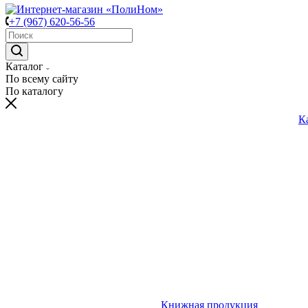
+7 (967) 620-56-56
Каталог
По всему сайту
По каталогу
К
Книжная продукция