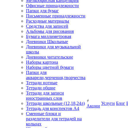
Мелкоофисная канцелярия
Офисные принадлежности
Папки для бумаг
Письменные принадлежности
Расходные материалы
Средства для записей
Альбомы для рисования
Бумага миллиметровая
Дневники Школьные
Дневники для музыкальной
школы
Дневники читательские
Наборы картона
Наборы цветной бумаги
Папки для
акварели,черчения,творчества
Тетради нотные
Тетради общие
Тетради для записи
иностранных слов
Тетради школьные (12,18,24л)
Услуги
Блог
Акции
Тетрадь для конспектов А4
Сменные блоки и
разделители для тетрадей на
кольцах