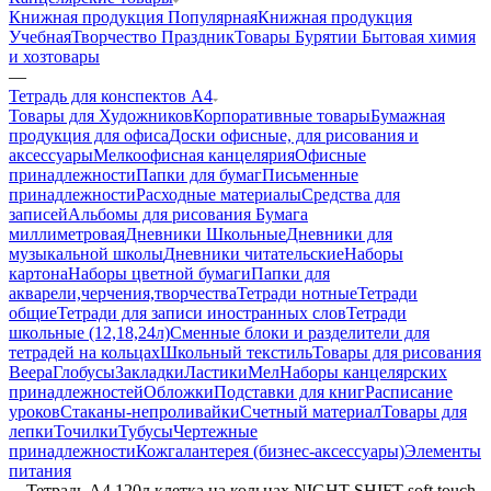
Книжная продукция Популярная
Книжная продукция
Учебная
Творчество Праздник
Товары Бурятии
Бытовая химия
и хозтовары
—
Тетрадь для конспектов А4
Товары для Художников
Корпоративные товары
Бумажная
продукция для офиса
Доски офисные, для рисования и
аксессуары
Мелкоофисная канцелярия
Офисные
принадлежности
Папки для бумаг
Письменные
принадлежности
Расходные материалы
Средства для
записей
Альбомы для рисования
Бумага
миллиметровая
Дневники Школьные
Дневники для
музыкальной школы
Дневники читательские
Наборы
картона
Наборы цветной бумаги
Папки для
акварели,черчения,творчества
Тетради нотные
Тетради
общие
Тетради для записи иностранных слов
Тетради
школьные (12,18,24л)
Сменные блоки и разделители для
тетрадей на кольцах
Школьный текстиль
Товары для рисования
Веера
Глобусы
Закладки
Ластики
Мел
Наборы канцелярских
принадлежностей
Обложки
Подставки для книг
Расписание
уроков
Стаканы-непроливайки
Счетный материал
Товары для
лепки
Точилки
Тубусы
Чертежные
принадлежности
Кожгалантерея (бизнес-аксессуары)
Элементы
питания
—
Тетрадь А4 120л клетка на кольцах NIGHT SHIFT soft touch