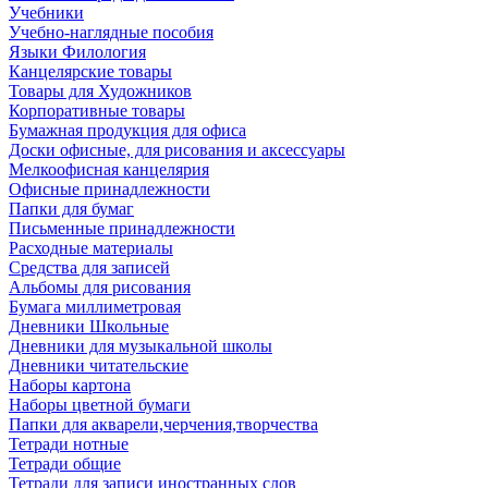
Учебники
Учебно-наглядные пособия
Языки Филология
Канцелярские товары
Товары для Художников
Корпоративные товары
Бумажная продукция для офиса
Доски офисные, для рисования и аксессуары
Мелкоофисная канцелярия
Офисные принадлежности
Папки для бумаг
Письменные принадлежности
Расходные материалы
Средства для записей
Альбомы для рисования
Бумага миллиметровая
Дневники Школьные
Дневники для музыкальной школы
Дневники читательские
Наборы картона
Наборы цветной бумаги
Папки для акварели,черчения,творчества
Тетради нотные
Тетради общие
Тетради для записи иностранных слов