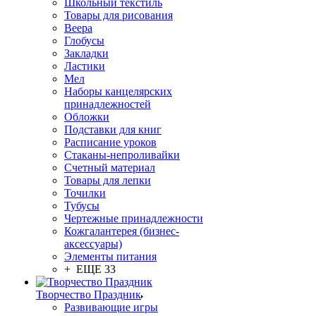
Школьный текстиль
Товары для рисования
Веера
Глобусы
Закладки
Ластики
Мел
Наборы канцелярских
принадлежностей
Обложки
Подставки для книг
Расписание уроков
Стаканы-непроливайки
Счетный материал
Товары для лепки
Точилки
Тубусы
Чертежные принадлежности
Кожгалантерея (бизнес-
аксессуары)
Элементы питания
+ ЕЩЕ 33
Творчество Праздник
Развивающие игры