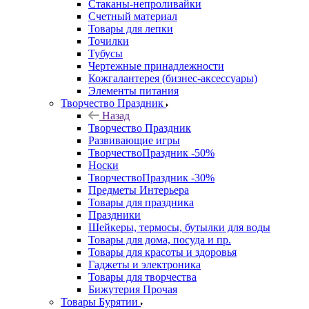
Стаканы-непроливайки
Счетный материал
Товары для лепки
Точилки
Тубусы
Чертежные принадлежности
Кожгалантерея (бизнес-аксессуары)
Элементы питания
Творчество Праздник
Назад
Творчество Праздник
Развивающие игры
ТворчествоПраздник -50%
Носки
ТворчествоПраздник -30%
Предметы Интерьера
Товары для праздника
Праздники
Шейкеры, термосы, бутылки для воды
Товары для дома, посуда и пр.
Товары для красоты и здоровья
Гаджеты и электроника
Товары для творчества
Бижутерия Прочая
Товары Бурятии