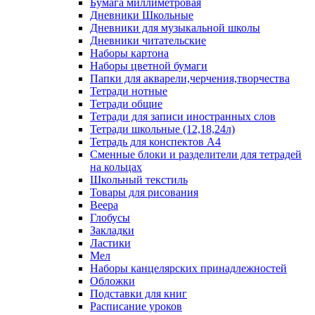
Бумага миллиметровая
Дневники Школьные
Дневники для музыкальной школы
Дневники читательские
Наборы картона
Наборы цветной бумаги
Папки для акварели,черчения,творчества
Тетради нотные
Тетради общие
Тетради для записи иностранных слов
Тетради школьные (12,18,24л)
Тетрадь для конспектов А4
Сменные блоки и разделители для тетрадей
на кольцах
Школьный текстиль
Товары для рисования
Веера
Глобусы
Закладки
Ластики
Мел
Наборы канцелярских принадлежностей
Обложки
Подставки для книг
Расписание уроков