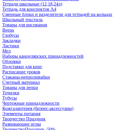
Тетради школьные (12,18,24л)
Тетрадь для конспектов А4
Сменные блоки и разделители для тетрадей на кольцах
Школьный текстиль
Товары для рисования
Веера
Глобусы
Закладки
Ластики
Мел
Наборы канцелярских принадлежностей
Обложки
Подставки для книг
Расписание уроков
Стаканы-непроливайки
Счетный материал
Товары для лепки
Точилки
Тубусы
Чертежные принадлежности
Кожгалантерея (бизнес-аксессуары)
Элементы питания
Творчество Праздник
Развивающие игры
ТворчествоПраздник -50%