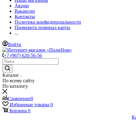
Наши магазины
Акции
Вакансии
Контакты
Политика конфиденциальности
Проверить номинал карты
...
Войти
+7 (967) 620-56-56
Каталог
По всему сайту
По каталогу
Сравнение
0
Избранные товары
0
Корзина
0
К