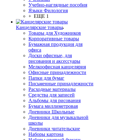
Учебно-наглядные пособия
Языки Филология
+ ЕЩЕ 1
Канцелярские товары
Товары для Художников
Корпоративные товары
Бумажная продукция для
офиса
Доски офисные, для
рисования и аксессуары
Мелкоофисная канцелярия
Офисные принадлежности
Папки для бумаг
Письменные принадлежности
Расходные материалы
Средства для записей
Альбомы для рисования
Бумага миллиметровая
Дневники Школьные
Дневники для музыкальной
школы
Дневники читательские
Наборы картона
Наборы цветной бумаги