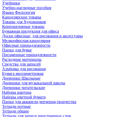
Учебники
Учебно-наглядные пособия
Языки Филология
Канцелярские товары
Товары для Художников
Корпоративные товары
Бумажная продукция для офиса
Доски офисные, для рисования и аксессуары
Мелкоофисная канцелярия
Офисные принадлежности
Папки для бумаг
Письменные принадлежности
Расходные материалы
Средства для записей
Альбомы для рисования
Бумага миллиметровая
Дневники Школьные
Дневники для музыкальной школы
Дневники читательские
Наборы картона
Наборы цветной бумаги
Папки для акварели,черчения,творчества
Тетради нотные
Тетради общие
Тетради для записи иностранных слов