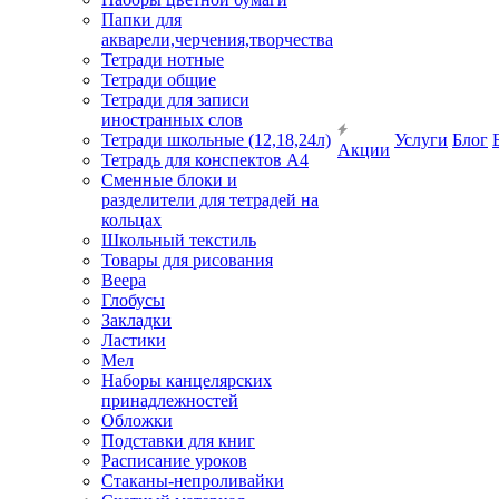
Папки для
акварели,черчения,творчества
Тетради нотные
Тетради общие
Тетради для записи
иностранных слов
Тетради школьные (12,18,24л)
Услуги
Блог
Акции
Тетрадь для конспектов А4
Сменные блоки и
разделители для тетрадей на
кольцах
Школьный текстиль
Товары для рисования
Веера
Глобусы
Закладки
Ластики
Мел
Наборы канцелярских
принадлежностей
Обложки
Подставки для книг
Расписание уроков
Стаканы-непроливайки