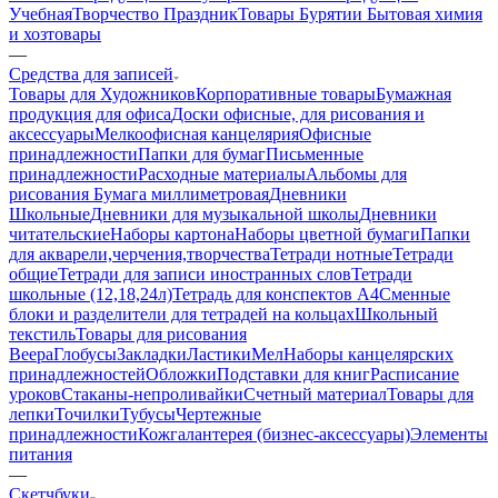
Учебная
Творчество Праздник
Товары Бурятии
Бытовая химия
и хозтовары
—
Средства для записей
Товары для Художников
Корпоративные товары
Бумажная
продукция для офиса
Доски офисные, для рисования и
аксессуары
Мелкоофисная канцелярия
Офисные
принадлежности
Папки для бумаг
Письменные
принадлежности
Расходные материалы
Альбомы для
рисования
Бумага миллиметровая
Дневники
Школьные
Дневники для музыкальной школы
Дневники
читательские
Наборы картона
Наборы цветной бумаги
Папки
для акварели,черчения,творчества
Тетради нотные
Тетради
общие
Тетради для записи иностранных слов
Тетради
школьные (12,18,24л)
Тетрадь для конспектов А4
Сменные
блоки и разделители для тетрадей на кольцах
Школьный
текстиль
Товары для рисования
Веера
Глобусы
Закладки
Ластики
Мел
Наборы канцелярских
принадлежностей
Обложки
Подставки для книг
Расписание
уроков
Стаканы-непроливайки
Счетный материал
Товары для
лепки
Точилки
Тубусы
Чертежные
принадлежности
Кожгалантерея (бизнес-аксессуары)
Элементы
питания
—
Скетчбуки