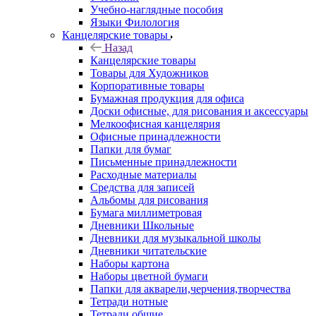
Учебно-наглядные пособия
Языки Филология
Канцелярские товары
Назад
Канцелярские товары
Товары для Художников
Корпоративные товары
Бумажная продукция для офиса
Доски офисные, для рисования и аксессуары
Мелкоофисная канцелярия
Офисные принадлежности
Папки для бумаг
Письменные принадлежности
Расходные материалы
Средства для записей
Альбомы для рисования
Бумага миллиметровая
Дневники Школьные
Дневники для музыкальной школы
Дневники читательские
Наборы картона
Наборы цветной бумаги
Папки для акварели,черчения,творчества
Тетради нотные
Тетради общие