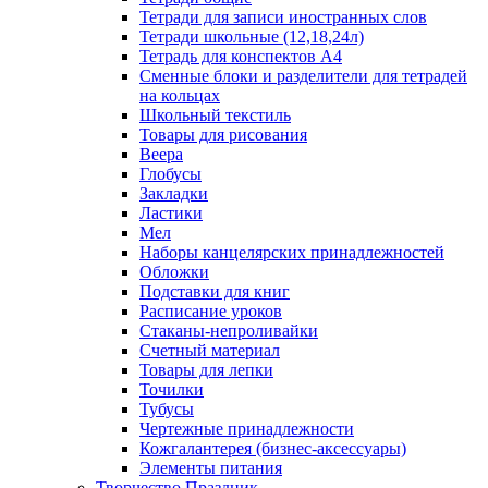
Тетради для записи иностранных слов
Тетради школьные (12,18,24л)
Тетрадь для конспектов А4
Сменные блоки и разделители для тетрадей
на кольцах
Школьный текстиль
Товары для рисования
Веера
Глобусы
Закладки
Ластики
Мел
Наборы канцелярских принадлежностей
Обложки
Подставки для книг
Расписание уроков
Стаканы-непроливайки
Счетный материал
Товары для лепки
Точилки
Тубусы
Чертежные принадлежности
Кожгалантерея (бизнес-аксессуары)
Элементы питания
Творчество Праздник