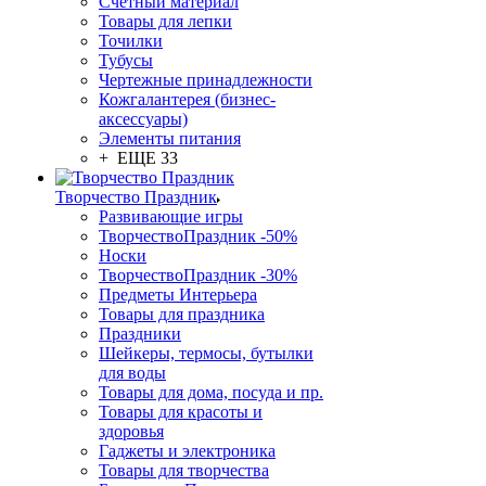
Счетный материал
Товары для лепки
Точилки
Тубусы
Чертежные принадлежности
Кожгалантерея (бизнес-
аксессуары)
Элементы питания
+ ЕЩЕ 33
Творчество Праздник
Развивающие игры
ТворчествоПраздник -50%
Носки
ТворчествоПраздник -30%
Предметы Интерьера
Товары для праздника
Праздники
Шейкеры, термосы, бутылки
для воды
Товары для дома, посуда и пр.
Товары для красоты и
здоровья
Гаджеты и электроника
Товары для творчества