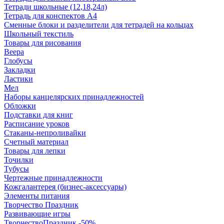
Тетради школьные (12,18,24л)
Тетрадь для конспектов А4
Сменные блоки и разделители для тетрадей на кольцах
Школьный текстиль
Товары для рисования
Веера
Глобусы
Закладки
Ластики
Мел
Наборы канцелярских принадлежностей
Обложки
Подставки для книг
Расписание уроков
Стаканы-непроливайки
Счетный материал
Товары для лепки
Точилки
Тубусы
Чертежные принадлежности
Кожгалантерея (бизнес-аксессуары)
Элементы питания
Творчество Праздник
Развивающие игры
ТворчествоПраздник -50%